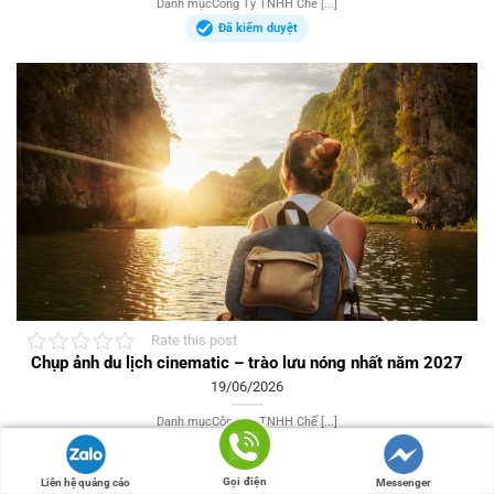
Danh mụcCông Ty TNHH Chế [...]
Đã kiểm duyệt
Rate this post
Chụp ảnh du lịch cinematic – trào lưu nóng nhất năm 2027
19/06/2026
Danh mụcCông Ty TNHH Chế [...]
Đã kiểm duyệt
Gọi điện
Liên hệ quảng cáo
Messenger