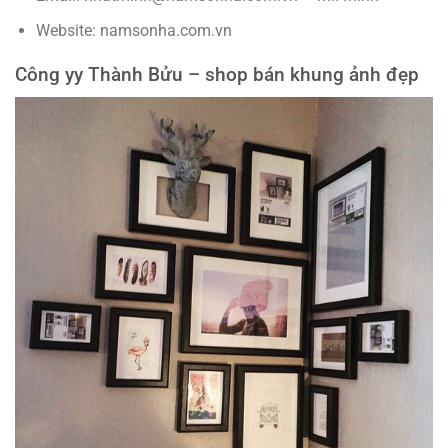
Website: namsonha.com.vn
Công yy Thành Bửu – shop bán khung ảnh đẹp