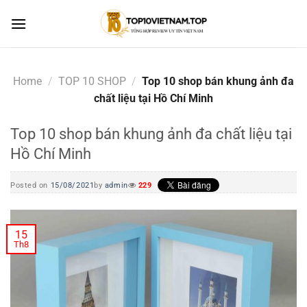
Skip
to
content
Home
/
TOP 10 SHOP
/
Top 10 shop bán khung ảnh đa
chất liệu tại Hồ Chí Minh
Top 10 shop bán khung ảnh đa chất liệu tại
Hồ Chí Minh
Posted on
15/08/2021
by
admin
229
15
Th8