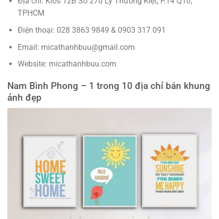
Địa chỉ: Kios 12B Số 270 Lý Thường Kiệt, P.14 Q10,
TPHCM
Điện thoại: 028 3863 9849 & 0903 317 091
Email: micathanhbuu@gmail.com
Website: micathanhbuu.com
Nam Bình Phong – 1 trong 10 địa chỉ bán khung
ảnh đẹp