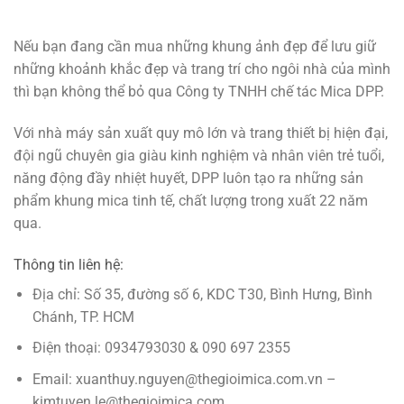
Nếu bạn đang cần mua những khung ảnh đẹp để lưu giữ
những khoảnh khắc đẹp và trang trí cho ngôi nhà của mình
thì bạn không thể bỏ qua Công ty TNHH chế tác Mica DPP.
Với nhà máy sản xuất quy mô lớn và trang thiết bị hiện đại,
đội ngũ chuyên gia giàu kinh nghiệm và nhân viên trẻ tuổi,
năng động đầy nhiệt huyết, DPP luôn tạo ra những sản
phẩm khung mica tinh tế, chất lượng trong xuất 22 năm
qua.
Thông tin liên hệ:
Địa chỉ: Số 35, đường số 6, KDC T30, Bình Hưng, Bình
Chánh, TP. HCM
Điện thoại: 0934793030 & 090 697 2355
Email: xuanthuy.nguyen@thegioimica.com.vn –
kimtuyen.le@thegioimica.com