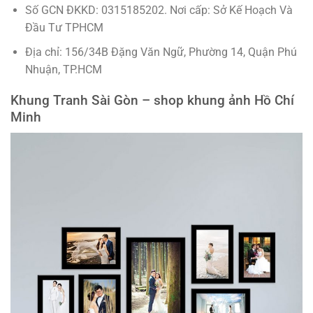
Số GCN ĐKKD: 0315185202. Nơi cấp: Sở Kế Hoạch Và
Đầu Tư TPHCM
Địa chỉ: 156/34B Đặng Văn Ngữ, Phường 14, Quận Phú
Nhuận, TP.HCM
Khung Tranh Sài Gòn – shop khung ảnh Hồ Chí
Minh