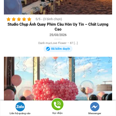
5/5 - (3 bình chọn)
Studio Chụp Ảnh Quay Phim Cầu Hôn Uy Tín – Chất Lượng
Cao
25/03/2026
Danh mụcLove Flower – 87 [...]
Đã kiểm duyệt
Gọi điện
Liên hệ quảng cáo
Messenger