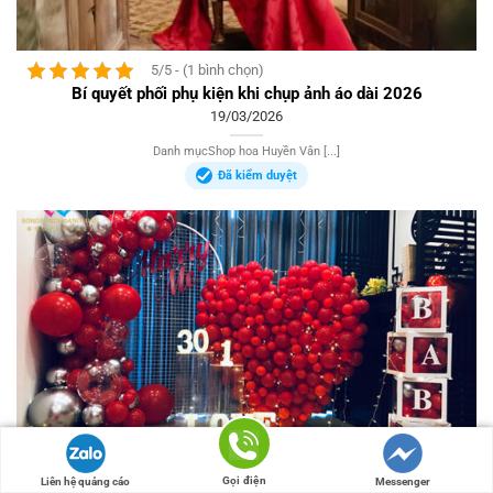
5/5 - (1 bình chọn)
Bí quyết phối phụ kiện khi chụp ảnh áo dài 2026
19/03/2026
Danh mụcShop hoa Huyền Vân [...]
Đã kiểm duyệt
Gọi điện
Liên hệ quảng cáo
Messenger
5/5 - (2 bình chọn)