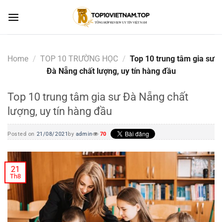
Skip
to
content
Home
/
TOP 10 TRƯỜNG HỌC
/
Top 10 trung tâm gia sư
Đà Nẵng chất lượng, uy tín hàng đầu
Top 10 trung tâm gia sư Đà Nẵng chất
lượng, uy tín hàng đầu
Posted on
21/08/2021
by
admin
70
21
Th8