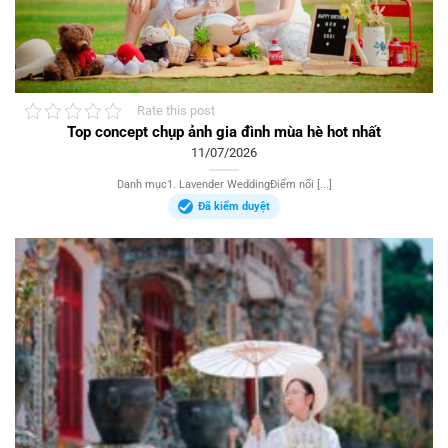
Rate this post
Top concept chụp ảnh gia đình mùa hè hot nhất
11/07/2026
Danh mục1. Lavender WeddingĐiểm nổi [...]
Đã kiểm duyệt