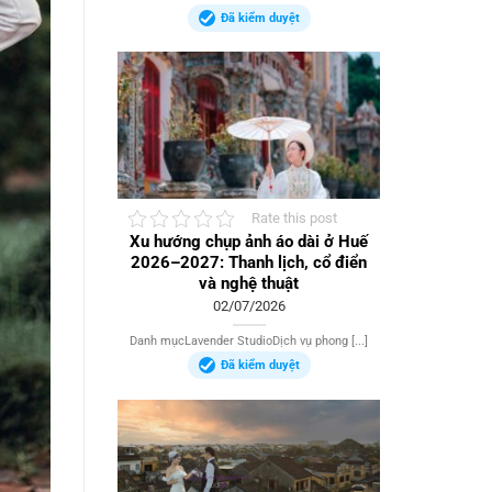
Đã kiểm duyệt
Rate this post
Xu hướng chụp ảnh áo dài ở Huế
2026–2027: Thanh lịch, cổ điển
và nghệ thuật
02/07/2026
Danh mụcLavender StudioDịch vụ phong [...]
Đã kiểm duyệt