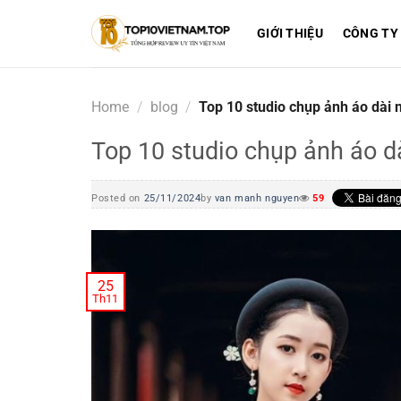
Skip
to
GIỚI THIỆU
CÔNG TY
content
Home
/
blog
/
Top 10 studio chụp ảnh áo dài n
Top 10 studio chụp ảnh áo d
Posted on
25/11/2024
by
van manh nguyen
59
25
Th11