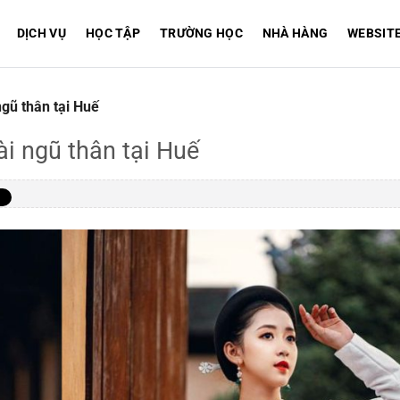
DỊCH VỤ
HỌC TẬP
TRƯỜNG HỌC
NHÀ HÀNG
WEBSIT
gũ thân tại Huế
ài ngũ thân tại Huế