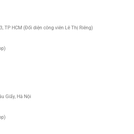
.3, TP HCM (Đối diện công viên Lê Thị Riêng)
pp)
ầu Giấy, Hà Nội
pp)