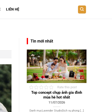
E
LIÊN HỆ
Tin mới nhất
Rate this post
Top concept chụp ảnh gia đình
mùa hè hot nhất
11/07/2026
Danh mụcLavender StudioDịch vụ phong [...]