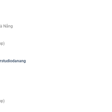
Đà Nẵng
pp)
rstudiodanang
pp)