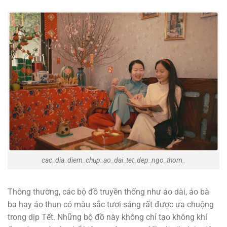
cac_dia_diem_chup_ao_dai_tet_dep_ngo_thom_
Thông thường, các bộ đồ truyền thống như áo dài, áo bà
ba hay áo thun có màu sắc tươi sáng rất được ưa chuộng
trong dịp Tết. Những bộ đồ này không chỉ tạo không khí