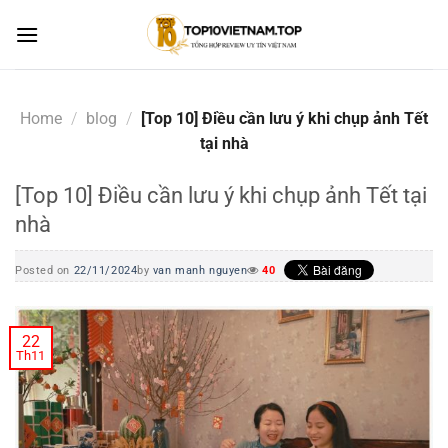
Skip
to
content
Home
/
blog
/
[Top 10] Điều cần lưu ý khi chụp ảnh Tết
tại nhà
[Top 10] Điều cần lưu ý khi chụp ảnh Tết tại
nhà
Posted on
22/11/2024
by
van manh nguyen
40
22
Th11