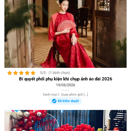
5/5 - (1 bình chọn)
Bí quyết phối phụ kiện khi chụp ảnh áo dài 2026
19/03/2026
Danh mục1. Quay phim giới [...]
Đã kiểm duyệt