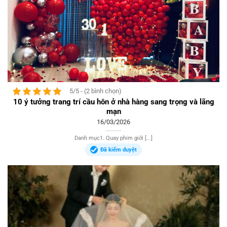
5/5 - (2 bình chọn)
10 ý tưởng trang trí cầu hôn ở nhà hàng sang trọng và lãng
mạn
16/03/2026
Danh mục1. Quay phim giới [...]
Đã kiểm duyệt