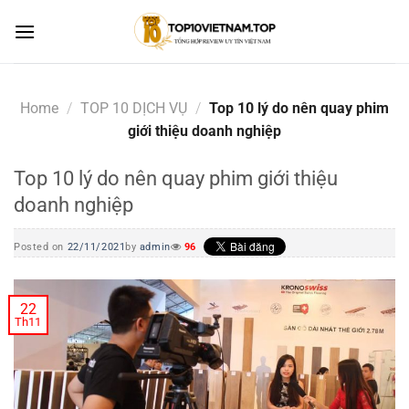
Skip
to
content
Home
/
TOP 10 DỊCH VỤ
/
Top 10 lý do nên quay phim
giới thiệu doanh nghiệp
Top 10 lý do nên quay phim giới thiệu
doanh nghiệp
Posted on
22/11/2021
by
admin
96
22
Th11