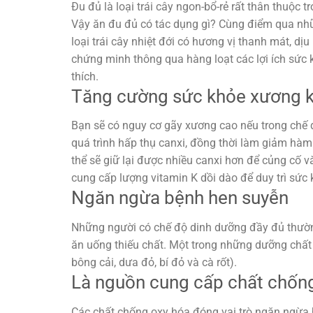
Đu đủ là loại trái cây ngon-bổ-rẻ rất thân thuộc 
Vậy ăn đu đủ có tác dụng gì? Cùng điểm qua nhữn
loại trái cây nhiệt đới có hương vị thanh mát, 
chứng minh thông qua hàng loạt các lợi ích sức k
thích.
Tăng cường sức khỏe xương 
Bạn sẽ có nguy cơ gãy xương cao nếu trong chế đ
quá trình hấp thụ canxi, đồng thời làm giảm hàm 
thể sẽ giữ lại được nhiều canxi hơn để củng cố v
cung cấp lượng vitamin K dồi dào để duy trì sức
Ngăn ngừa bệnh hen suyễn
Những người có chế độ dinh dưỡng đầy đủ thườn
ăn uống thiếu chất. Một trong những dưỡng chất 
bông cải, dưa đỏ, bí đỏ và cà rốt).
Là nguồn cung cấp chất chống
Các chất chống oxy hóa đóng vai trò ngăn ngừa 