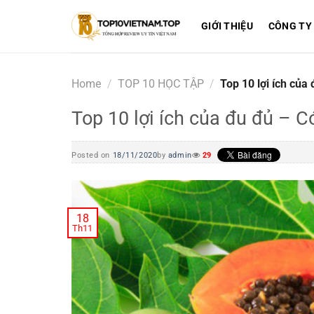
Skip
to
GIỚI THIỆU
CÔNG TY
content
Home
/
TOP 10 HỌC TẬP
/
Top 10 lợi ích của
Top 10 lợi ích của đu đủ – C
Posted on
18/11/2020
by
admin
29
18
Th11