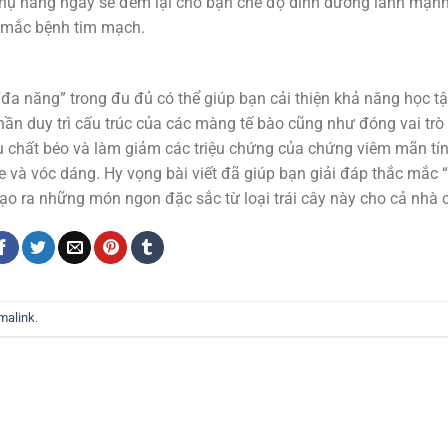
 thụ hàng ngày sẽ đem lại cho bạn chế độ dinh dưỡng lành mạnh
ơ mắc bệnh tim mạch.
đa năng” trong đu đủ có thể giúp bạn cải thiện khả năng học t
ần duy trì cấu trúc của các màng tế bào cũng như đóng vai trò 
hu chất béo và làm giảm các triệu chứng của chứng viêm mãn tín
e và vóc dáng. Hy vọng bài viết đã giúp bạn giải đáp thắc mắc 
 tạo ra những món ngon đặc sắc từ loại trái cây này cho cả nhà
malink
.