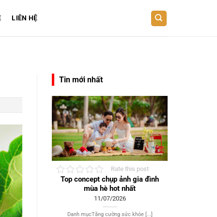
E
LIÊN HỆ
Tin mới nhất
Rate this post
Top concept chụp ảnh gia đình
mùa hè hot nhất
11/07/2026
Danh mụcTăng cường sức khỏe [...]