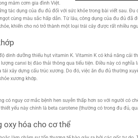
trong mâm cơm gia đình Việt.
g tác dụng của đu đủ đối với sức khỏe trong bài viết sau. Đu 
dịu ngọt cùng màu sắc hấp dẫn. Từ lâu, công dụng của đu đủ đã 
hỏe, khiến cho nó trở thành một loại trái cây được rất nhiều ng
khớp
ộ dinh dưỡng thiếu hụt vitamin K. Vitamin K có khả năng cải th
lượng canxi bị đào thải thông qua tiểu tiện. Điều này có nghĩa l
à tái xây dựng cấu trúc xương. Do đó, việc ăn đu đủ thường xuy
 khỏe xương khớp.
g có nguy cơ mắc bệnh hen suyễn thấp hơn so với người có ch
thiết yếu này chính là beta carotene (thường có trong đu đủ, qu
 oxy hóa cho cơ thể
hoặc làm chậm sự tổn thương tế bào gây ra bởi các gốc tự do. 