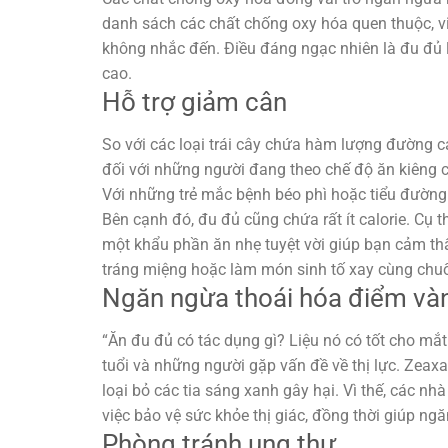
danh sách các chất chống oxy hóa quen thuộc, vi
không nhắc đến. Điều đáng ngạc nhiên là đu đủ 
cao.
Hỗ trợ giảm cân
So với các loại trái cây chứa hàm lượng đường c
đối với những người đang theo chế độ ăn kiêng 
Với những trẻ mắc bệnh béo phì hoặc tiểu đường ở
Bên cạnh đó, đu đủ cũng chứa rất ít calorie. Cụ t
một khẩu phần ăn nhẹ tuyệt vời giúp bạn cảm t
tráng miệng hoặc làm món sinh tố xay cùng chu
Ngăn ngừa thoái hóa điểm và
“Ăn đu đủ có tác dụng gì? Liệu nó có tốt cho mắt
tuổi và những người gặp vấn đề về thị lực. Zeax
loại bỏ các tia sáng xanh gây hại. Vì thế, các nh
việc bảo vệ sức khỏe thị giác, đồng thời giúp n
Phòng tránh ung thư