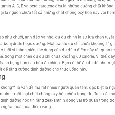
tamin A, C, E và beta carotene đều là những dưỡng chất không 
lại là nguồn chứa tất cả những chất chống oxy hóa này với hà
ao như chuối, anh đào và nho, đu đủ chính là sự lựa chọn tuyệt 
carbohydrate hoặc đường. Một trái đu đủ chỉ chứa khoảng 11g
 tuổi vị thành niên, tác dụng của đu đủ ở điểm này rất quan tr
hể, trong một chén đu đủ chỉ chứa khoảng 60 calorie. Vì thế, đây
hấy no bụng hơn sau bữa ăn chính. Bạn có thể ăn đu đủ như mộ
ối để tăng cường dinh dưỡng cho thức uống này.
ng
 không?” là vấn đề mà rất nhiều người quan tâm, đặc biệt là ng
anthin – một loại chất chống oxy hóa chứa trong đu đủ – có kh
à dinh dưỡng học tin rằng zeaxanthin đóng vai trò quan trọng tr
găn ngừa thoái hóa điểm vàng.