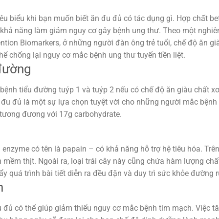
iêu biểu khi bạn muốn biết ăn đu đủ có tác dụng gì. Hợp chất be
 khả năng làm giảm nguy cơ gây bệnh ung thư. Theo một nghiê
ntion Biomarkers, ở những người đàn ông trẻ tuổi, chế độ ăn gi
hể chống lại nguy cơ mắc bệnh ung thư tuyến tiền liệt.
 đường
ệnh tiểu đường tuýp 1 và tuýp 2 nếu có chế độ ăn giàu chất xơ
y, đu đủ là một sự lựa chọn tuyệt vời cho những người mắc bệnh 
 tương đương với 17g carbohydrate.
 enzyme có tên là papain – có khả năng hỗ trợ hệ tiêu hóa. Trê
 mềm thịt. Ngoài ra, loại trái cây này cũng chứa hàm lượng chấ
 quá trình bài tiết diễn ra đều đặn và duy trì sức khỏe đường r
h
u đủ có thể giúp giảm thiểu nguy cơ mắc bệnh tim mạch. Việc t