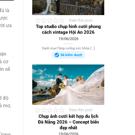
đủ là
được
Rate this post
ười ưa
Top studio chụp hình cưới phong
cách vintage Hội An 2026
19/06/2026
Danh mụcTăng cường sức khỏe [...]
iện
Đã kiểm duyệt
à cơ
ên sẽ
ế độ
ả mơ,
Rate this post
Chụp ảnh cưới kết hợp du lịch
Đà Nẵng 2026 – Concept biển
đẹp nhất
Trong
19/06/2026