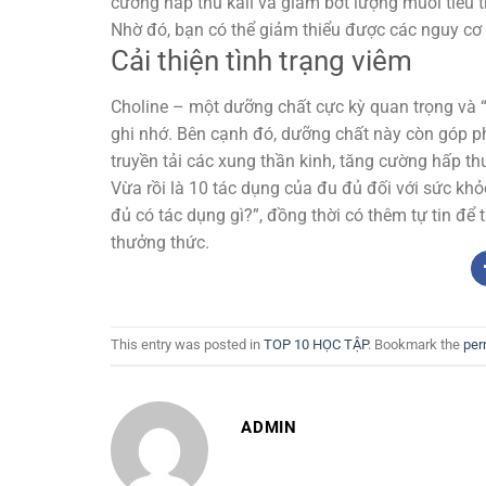
cường hấp thu kali và giảm bớt lượng muối tiêu
Nhờ đó, bạn có thể giảm thiểu được các nguy c
Cải thiện tình trạng viêm
Choline – một dưỡng chất cực kỳ quan trọng và “
ghi nhớ. Bên cạnh đó, dưỡng chất này còn góp ph
truyền tải các xung thần kinh, tăng cường hấp t
Vừa rồi là 10 tác dụng của đu đủ đối với sức khỏ
đủ có tác dụng gì?”, đồng thời có thêm tự tin để
thưởng thức.
This entry was posted in
TOP 10 HỌC TẬP
. Bookmark the
per
ADMIN