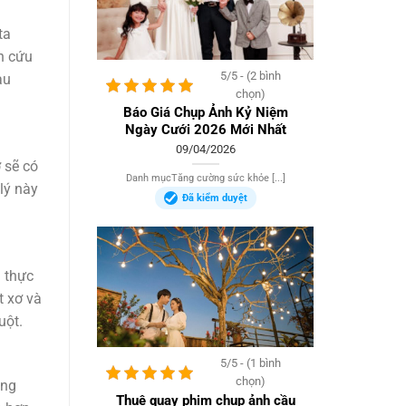
ta
n cứu
5/5 - (2 bình
àu
chọn)
Báo Giá Chụp Ảnh Kỷ Niệm
Ngày Cưới 2026 Mới Nhất
09/04/2026
 sẽ có
Danh mụcTăng cường sức khỏe [...]
lý này
Đã kiểm duyệt
n thực
t xơ và
uột.
5/5 - (1 bình
chọn)
ăng
Thuê quay phim chụp ảnh cầu