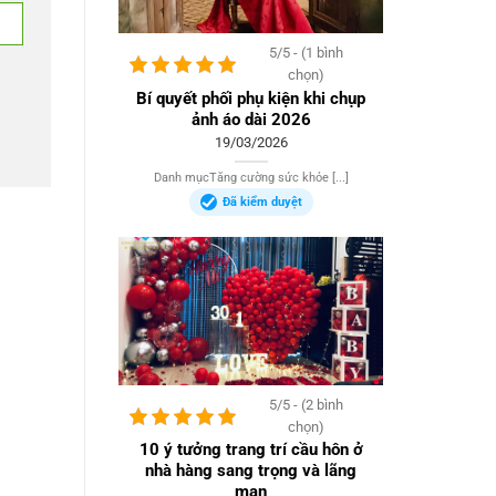
5/5 - (1 bình
chọn)
Bí quyết phối phụ kiện khi chụp
ảnh áo dài 2026
19/03/2026
Danh mụcTăng cường sức khỏe [...]
Đã kiểm duyệt
5/5 - (2 bình
chọn)
10 ý tưởng trang trí cầu hôn ở
nhà hàng sang trọng và lãng
mạn