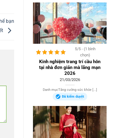
thể bạn
ết
5/5 - (1 bình
chọn)
Kinh nghiệm trang trí cầu hôn
tại nhà đơn giản mà lãng mạn
2026
21/03/2026
Danh mụcTăng cường sức khỏe [...]
Đã kiểm duyệt