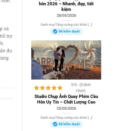
 hơn.
hôn 2026 – Nhanh, đẹp, tiết
kiệm
28/03/2026
Danh mụcTăng cường sức khỏe [...]
ập và
Đã kiểm duyệt
hỗ trợ
h.
“ăn đu
 cùng
5/5 - (3 bình
chọn)
Studio Chụp Ảnh Quay Phim Cầu
Hôn Uy Tín – Chất Lượng Cao
25/03/2026
Danh mụcTăng cường sức khỏe [...]
Đã kiểm duyệt