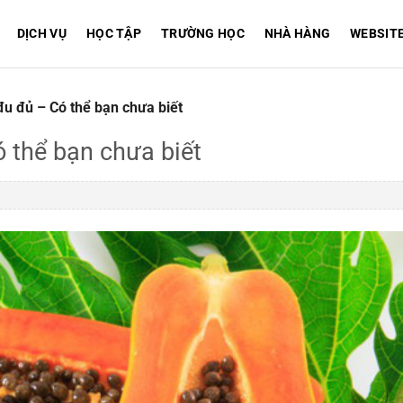
DỊCH VỤ
HỌC TẬP
TRƯỜNG HỌC
NHÀ HÀNG
WEBSIT
 đu đủ – Có thể bạn chưa biết
ó thể bạn chưa biết