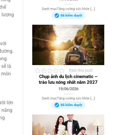
thể
Danh mụcTăng cường sức khỏe [...]
m lượng
Đã kiểm duyệt
vời
 đường.
ọng.
 sẽ là
Rate this post
t món
Chụp ảnh du lịch cinematic –
trào lưu nóng nhất năm 2027
19/06/2026
Danh mụcTăng cường sức khỏe [...]
ười lớn
Đã kiểm duyệt
ả năng
ong