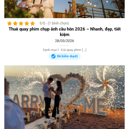
5/5 - (1 bình chọn)
Thuê quay phim chụp ảnh cầu hôn 2026 – Nhanh, đẹp, tiết
kiệm
28/03/2026
Danh mục1. Giá quay phim [...]
Đã kiểm duyệt