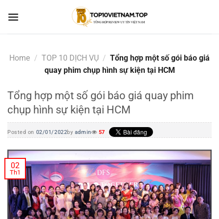
Skip
to
content
Home
/
TOP 10 DỊCH VỤ
/
Tổng hợp một số gói báo giá
quay phim chụp hình sự kiện tại HCM
Tổng hợp một số gói báo giá quay phim
chụp hình sự kiện tại HCM
Posted on
02/01/2022
by
admin
57
02
Th1