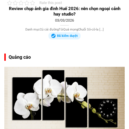
Rate this post
Review chụp ảnh gia đình Huế 2026: nên chọn ngoại cảnh
hay studio?
03/03/2026
Danh mụcCủ cải đườngTỏiQuả mọngChuối Sô-cô-la [...]
Đã kiểm duyệt
Quảng cáo