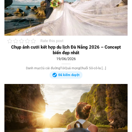
Rate this post
Chụp ảnh cưới kết hợp du lịch Đà Nẵng 2026 – Concept
biển đẹp nhất
19/06/2026
Danh mụcCủ cải đườngTỏiQuả mọngChuối Sô-cô-la [...]
Đã kiểm duyệt