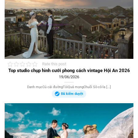
Rate this post
Top studio chụp hình cưới phong cách vintage Hội An 2026
19/06/2026
Danh mụcCủ cải đườngTỏiQuả mọngChuối Sô-cô-la [...]
Đã kiểm duyệt