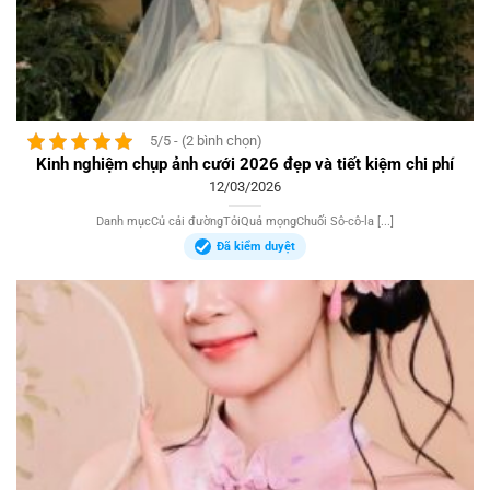
5/5 - (2 bình chọn)
Kinh nghiệm chụp ảnh cưới 2026 đẹp và tiết kiệm chi phí
12/03/2026
Danh mụcCủ cải đườngTỏiQuả mọngChuối Sô-cô-la [...]
Đã kiểm duyệt