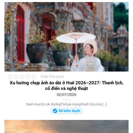
Rate this post
Xu hướng chụp ảnh áo dài ở Huế 2026–2027: Thanh lịch,
cổ điển và nghệ thuật
02/07/2026
Danh mụcCủ cải đườngTỏiQuả mọngChuối Sô-cô-la [...]
Đã kiểm duyệt