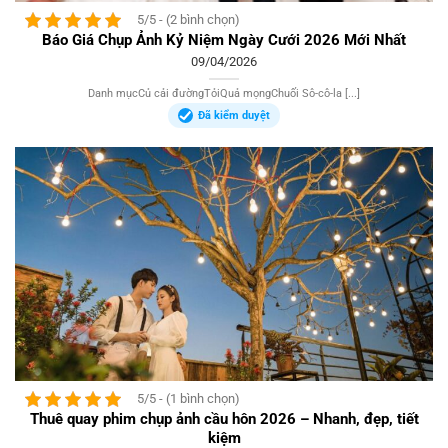
5/5 - (2 bình chọn)
Báo Giá Chụp Ảnh Kỷ Niệm Ngày Cưới 2026 Mới Nhất
09/04/2026
Danh mụcCủ cải đườngTỏiQuả mọngChuối Sô-cô-la [...]
Đã kiểm duyệt
5/5 - (1 bình chọn)
Thuê quay phim chụp ảnh cầu hôn 2026 – Nhanh, đẹp, tiết
kiệm