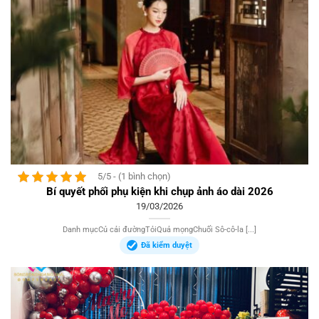
5/5 - (1 bình chọn)
Bí quyết phối phụ kiện khi chụp ảnh áo dài 2026
19/03/2026
Danh mụcCủ cải đườngTỏiQuả mọngChuối Sô-cô-la [...]
Đã kiểm duyệt