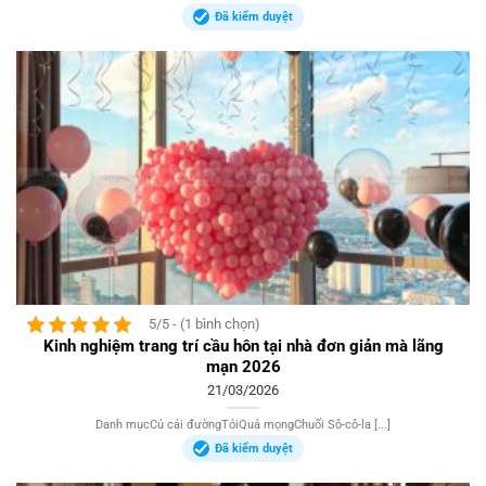
Đã kiểm duyệt
5/5 - (1 bình chọn)
Kinh nghiệm trang trí cầu hôn tại nhà đơn giản mà lãng
mạn 2026
21/03/2026
Danh mụcCủ cải đườngTỏiQuả mọngChuối Sô-cô-la [...]
Đã kiểm duyệt