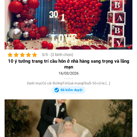
5/5 - (2 bình chọn)
10 ý tưởng trang trí cầu hôn ở nhà hàng sang trọng và lãng
mạn
16/03/2026
Danh mụcCủ cải đườngTỏiQuả mọngChuối Sô-cô-la [...]
Đã kiểm duyệt