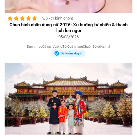
5/5 - (1 bình chọn)
Chụp hình chân dung nữ 2026: Xu hướng tự nhiên & thanh
lịch lên ngôi
05/03/2026
Danh mụcCủ cải đườngTỏiQuả mọngChuối Sô-cô-la [...]
Đã kiểm duyệt