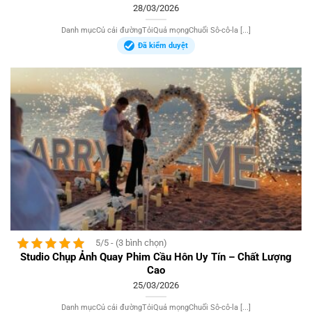
28/03/2026
Danh mụcCủ cải đườngTỏiQuả mọngChuối Sô-cô-la [...]
Đã kiểm duyệt
5/5 - (3 bình chọn)
Studio Chụp Ảnh Quay Phim Cầu Hôn Uy Tín – Chất Lượng
Cao
25/03/2026
Danh mụcCủ cải đườngTỏiQuả mọngChuối Sô-cô-la [...]