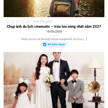
Rate this post
Chụp ảnh du lịch cinematic – trào lưu nóng nhất năm 2027
19/06/2026
Danh mụcCủ cải đườngTỏiQuả mọngChuối Sô-cô-la [...]
Đã kiểm duyệt