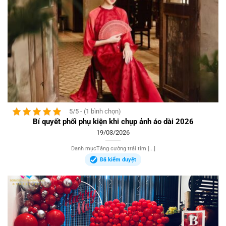
5/5 - (1 bình chọn)
Bí quyết phối phụ kiện khi chụp ảnh áo dài 2026
19/03/2026
Danh mụcTăng cường trái tim [...]
Đã kiểm duyệt