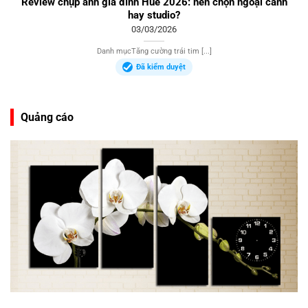
Review chụp ảnh gia đình Huế 2026: nên chọn ngoại cảnh
hay studio?
03/03/2026
Danh mụcTăng cường trái tim [...]
Đã kiểm duyệt
Quảng cáo