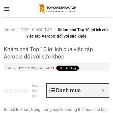
Skip
to
content
Home
/
TOP 10 HỌC TẬP
/
Khám phá Top 10 lợi ích của
việc tập Aerobic đối với sức khỏe
Khám phá Top 10 lợi ích của việc tập
Aerobic đối với sức khỏe
Posted on
12/11/2020
by
admin
19
Rate
Danh mục
this
post
Bất kể tuổi tác, trọng lượng hay khả năng thể thao, bài tập