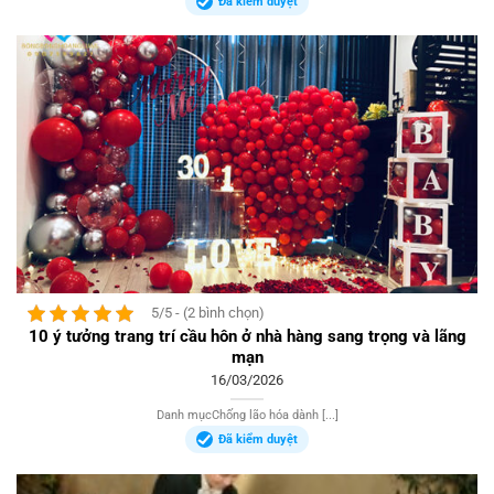
Đã kiểm duyệt
5/5 - (2 bình chọn)
10 ý tưởng trang trí cầu hôn ở nhà hàng sang trọng và lãng
mạn
16/03/2026
Danh mụcChống lão hóa dành [...]
Đã kiểm duyệt