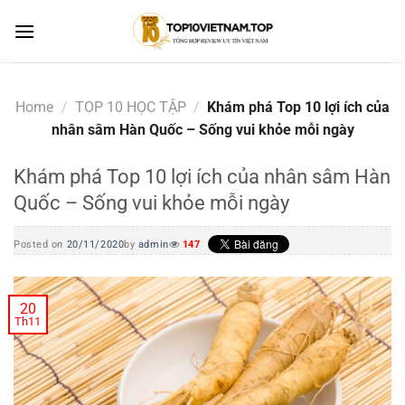
Skip
to
content
Home
/
TOP 10 HỌC TẬP
/
Khám phá Top 10 lợi ích của
nhân sâm Hàn Quốc – Sống vui khỏe mỗi ngày
Khám phá Top 10 lợi ích của nhân sâm Hàn
Quốc – Sống vui khỏe mỗi ngày
Posted on
20/11/2020
by
admin
147
20
Th11