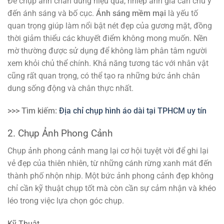
Để chụp ảnh chân dung hiệu quả, nhiếp ảnh gia cần chú ý
đến ánh sáng và bố cục.
Ánh sáng mềm mại
là yếu tố
quan trọng giúp làm nổi bật nét đẹp của gương mặt, đồng
thời giảm thiểu các khuyết điểm không mong muốn. Nền
mờ thường được sử dụng để không làm phân tâm người
xem khỏi chủ thể chính. Khả năng tương tác với nhân vật
cũng rất quan trọng, có thể tạo ra những bức ảnh chân
dung sống động và chân thực nhất.
>>> Tìm kiếm:
Địa chỉ chụp hình áo dài tại TPHCM uy tín
2. Chụp Ảnh Phong Cảnh
Chụp ảnh phong cảnh mang lại cơ hội tuyệt vời để ghi lại
vẻ đẹp của thiên nhiên, từ những cánh rừng xanh mát đến
thành phố nhộn nhịp. Một bức ảnh phong cảnh đẹp không
chỉ cần kỹ thuật chụp tốt mà còn cần sự cảm nhận và khéo
léo trong việc lựa chọn góc chụp.
Kỹ Thuật