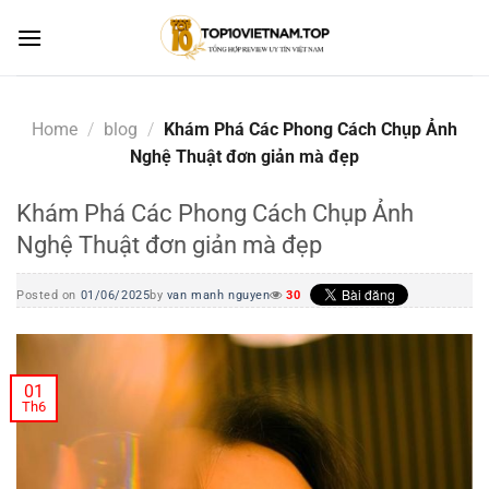
Skip
to
content
Home
/
blog
/
Khám Phá Các Phong Cách Chụp Ảnh
Nghệ Thuật đơn giản mà đẹp
Khám Phá Các Phong Cách Chụp Ảnh
Nghệ Thuật đơn giản mà đẹp
Posted on
01/06/2025
by
van manh nguyen
30
01
Th6