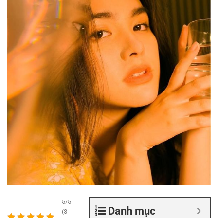
5/5 -
Danh mục
(3