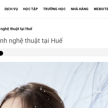
DỊCH VỤ
HỌC TẬP
TRƯỜNG HỌC
NHÀ HÀNG
WEBSIT
h nghệ thuật tại Huế
 ảnh nghệ thuật tại Huế