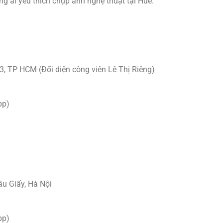
 ai yêu thích chụp ảnh nghệ thuật tại Huế.
.3, TP HCM (Đối diện công viên Lê Thị Riêng)
pp)
ầu Giấy, Hà Nội
pp)