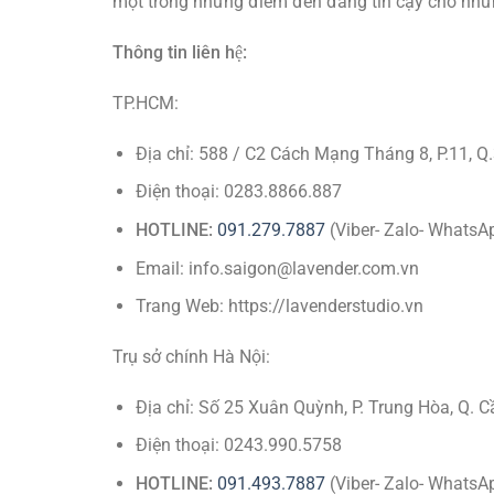
một trong những điểm đến đáng tin cậy cho những
Thông tin liên hệ:
TP.HCM:
Địa chỉ: 588 / C2 Cách Mạng Tháng 8, P.11, Q
Điện thoại: 0283.8866.887
HOTLINE:
091.279.7887
(Viber- Zalo- WhatsA
Email: info.saigon@lavender.com.vn
Trang Web: https://lavenderstudio.vn
Trụ sở chính Hà Nội:
Địa chỉ: Số 25 Xuân Quỳnh, P. Trung Hòa, Q. C
Điện thoại: 0243.990.5758
HOTLINE:
091.493.7887
(Viber- Zalo- WhatsA