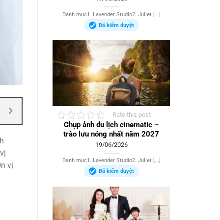
Danh mục1. Lavender Studio2. Juliet [...]
Đã kiểm duyệt
Rate this post
Chụp ảnh du lịch cinematic –
trào lưu nóng nhất năm 2027
nh
19/06/2026
vị
Danh mục1. Lavender Studio2. Juliet [...]
n vị
Đã kiểm duyệt