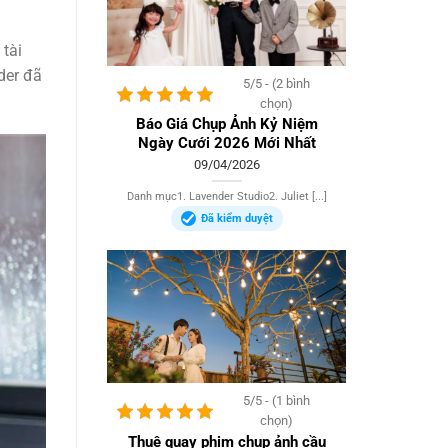
 tài
der đã
5/5 - (2 bình
chọn)
Báo Giá Chụp Ảnh Kỷ Niệm
Ngày Cưới 2026 Mới Nhất
09/04/2026
Danh mục1. Lavender Studio2. Juliet [...]
Đã kiểm duyệt
5/5 - (1 bình
chọn)
Thuê quay phim chụp ảnh cầu