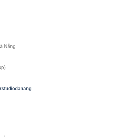
Đà Nẵng
pp)
rstudiodanang