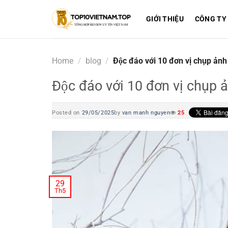
Skip
to
GIỚI THIỆU
CÔNG TY
content
Home
/
blog
/
Độc đáo với 10 đơn vị chụp ản
Độc đáo với 10 đơn vị chụp
Posted on
29/05/2025
by
van manh nguyen
25
29
Th5