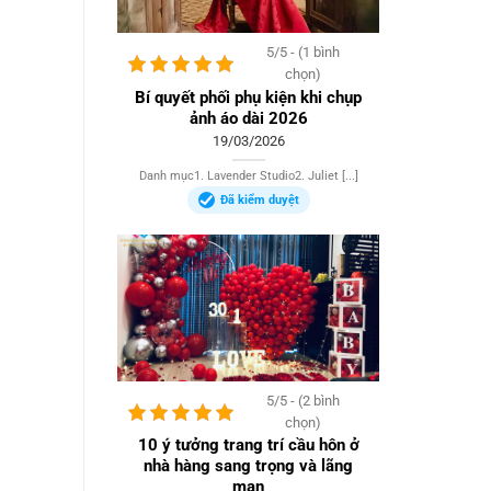
5/5 - (1 bình
chọn)
Bí quyết phối phụ kiện khi chụp
ảnh áo dài 2026
19/03/2026
Danh mục1. Lavender Studio2. Juliet [...]
Đã kiểm duyệt
5/5 - (2 bình
chọn)
10 ý tưởng trang trí cầu hôn ở
nhà hàng sang trọng và lãng
mạn