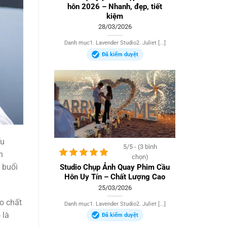
hôn 2026 – Nhanh, đẹp, tiết
kiệm
28/03/2026
Danh mục1. Lavender Studio2. Juliet [...]
Đã kiểm duyệt
ểu
5/5 - (3 bình
h
chọn)
 buổi
Studio Chụp Ảnh Quay Phim Cầu
Hôn Uy Tín – Chất Lượng Cao
25/03/2026
o chất
Danh mục1. Lavender Studio2. Juliet [...]
 là
Đã kiểm duyệt