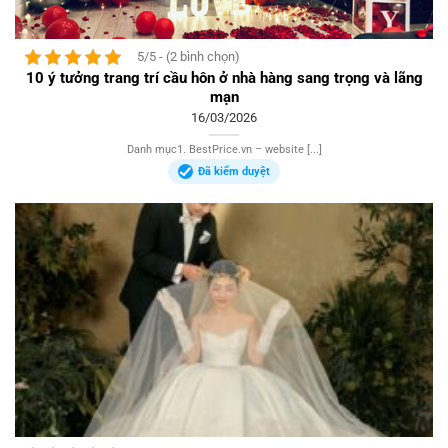
5/5 - (2 bình chọn)
10 ý tưởng trang trí cầu hôn ở nhà hàng sang trọng và lãng
mạn
16/03/2026
Danh mục1. BestPrice.vn – website [...]
Đã kiểm duyệt