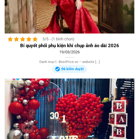
5/5 - (1 bình chọn)
Bí quyết phối phụ kiện khi chụp ảnh áo dài 2026
19/03/2026
Danh mục1. BestPrice.vn – website [...]
Đã kiểm duyệt