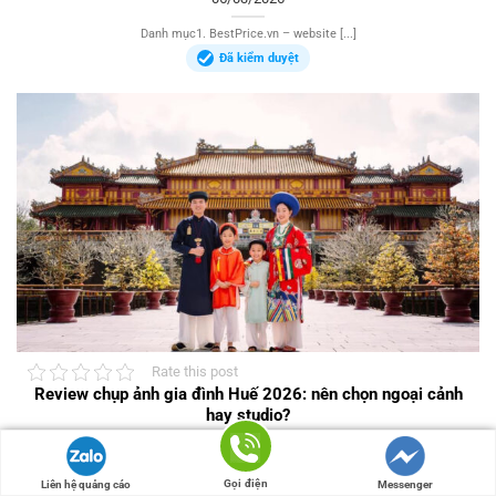
Danh mục1. BestPrice.vn – website [...]
Đã kiểm duyệt
Rate this post
Review chụp ảnh gia đình Huế 2026: nên chọn ngoại cảnh
hay studio?
03/03/2026
Danh mục1. BestPrice.vn – website [...]
Gọi điện
Liên hệ quảng cáo
Messenger