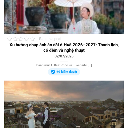
Rate this post
Xu hướng chụp ảnh áo dài ở Huế 2026–2027: Thanh lịch,
cổ điển và nghệ thuật
02/07/2026
Danh mục1. BestPrice.vn – website [...]
Đã kiểm duyệt