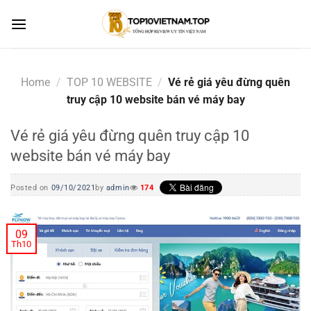
Skip
to
content
Home
/
TOP 10 WEBSITE
/
Vé rẻ giá yêu đừng quên
truy cập 10 website bán vé máy bay
Vé rẻ giá yêu đừng quên truy cập 10
website bán vé máy bay
Posted on
09/10/2021
by
admin
174
09
Th10