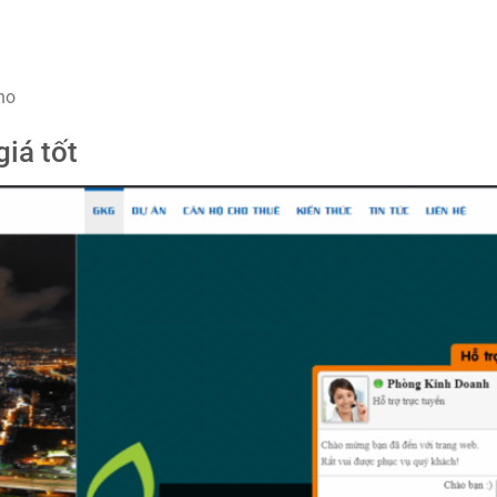
ho
iá tốt