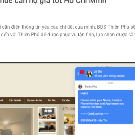
huê căn hộ giá tốt Hồ Chí Minh
cần điền thông tin yêu cầu chi tiết của mình, BĐS Thiên Phú s
 đến với Thiên Phú để được phục vụ tận tình, lựa chọn được că