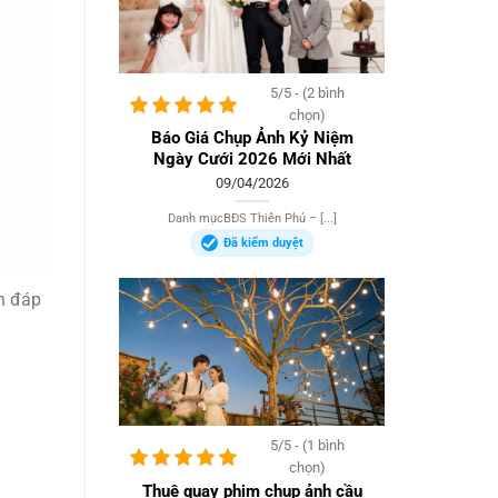
5/5 - (2 bình
chọn)
Báo Giá Chụp Ảnh Kỷ Niệm
Ngày Cưới 2026 Mới Nhất
09/04/2026
Danh mụcBĐS Thiên Phú – [...]
Đã kiểm duyệt
ôn đáp
5/5 - (1 bình
chọn)
Thuê quay phim chụp ảnh cầu