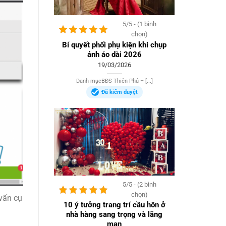
5/5 - (1 bình
chọn)
Bí quyết phối phụ kiện khi chụp
ảnh áo dài 2026
19/03/2026
Danh mụcBĐS Thiên Phú – [...]
Đã kiểm duyệt
5/5 - (2 bình
chọn)
 vấn cụ
10 ý tưởng trang trí cầu hôn ở
nhà hàng sang trọng và lãng
mạn