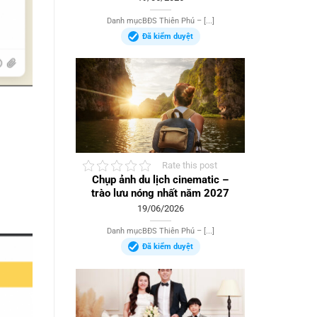
Danh mụcBĐS Thiên Phú – [...]
Đã kiểm duyệt
Rate this post
Chụp ảnh du lịch cinematic –
trào lưu nóng nhất năm 2027
19/06/2026
Danh mụcBĐS Thiên Phú – [...]
Đã kiểm duyệt