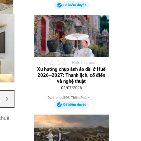
Đã kiểm duyệt
Rate this post
Xu hướng chụp ảnh áo dài ở Huế
2026–2027: Thanh lịch, cổ điển
và nghệ thuật
02/07/2026
Danh mụcBĐS Thiên Phú – [...]
Đã kiểm duyệt
 thuê