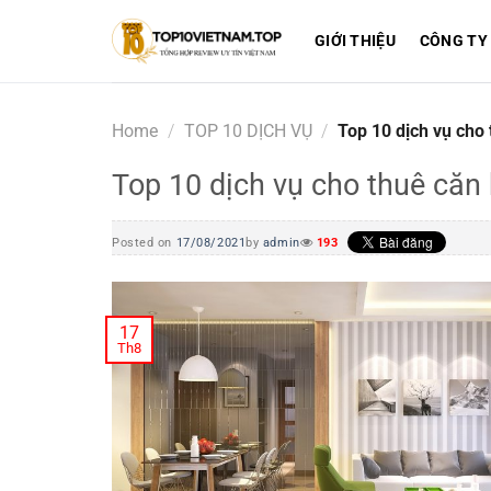
Skip
to
GIỚI THIỆU
CÔNG TY
content
Home
/
TOP 10 DỊCH VỤ
/
Top 10 dịch vụ cho 
Top 10 dịch vụ cho thuê căn 
Posted on
17/08/2021
by
admin
193
17
Th8