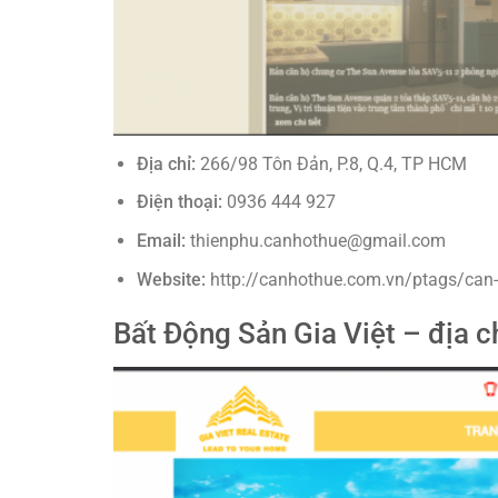
Địa chỉ:
266/98 Tôn Đản, P.8, Q.4, TP HCM
Điện thoại:
0936 444 927
Email:
thienphu.canhothue@gmail.com
Website:
http://canhothue.com.vn/ptags/can-h
Bất Động Sản Gia Việt – địa c