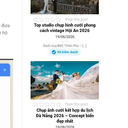
Rate this post
Top studio chụp hình cưới phong
ẽ đưa
cách vintage Hội An 2026
n hộ
19/06/2026
Danh mụcBĐS Thiên Phú – [...]
Đã kiểm duyệt
Rate this post
Chụp ảnh cưới kết hợp du lịch
Đà Nẵng 2026 – Concept biển
đẹp nhất
19/06/2026