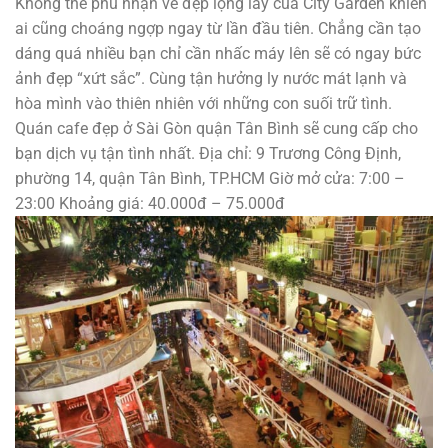
Không thể phủ nhận vẻ đẹp lộng lẫy của City Garden khiến
ai cũng choáng ngợp ngay từ lần đầu tiên. Chẳng cần tạo
dáng quá nhiều bạn chỉ cần nhấc máy lên sẽ có ngay bức
ảnh đẹp “xứt sắc”. Cùng tận hưởng ly nước mát lạnh và
hòa mình vào thiên nhiên với những con suối trữ tình.
Quán cafe đẹp ở Sài Gòn quận Tân Bình sẽ cung cấp cho
bạn dịch vụ tận tình nhất. Địa chỉ: 9 Trương Công Định,
phường 14, quận Tân Bình, TP.HCM Giờ mở cửa: 7:00 –
23:00 Khoảng giá: 40.000đ – 75.000đ