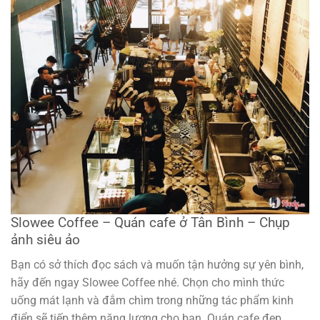
Slowee Coffee – Quán cafe ở Tân Bình – Chụp
ảnh siêu ảo
Bạn có sở thích đọc sách và muốn tận hưởng sự yên bình,
hãy đến ngay Slowee Coffee nhé. Chọn cho mình thức
uống mát lạnh và đắm chìm trong những tác phẩm kinh
điển sẽ tiếp thêm năng lượng cho bạn. Quán cafe đẹp