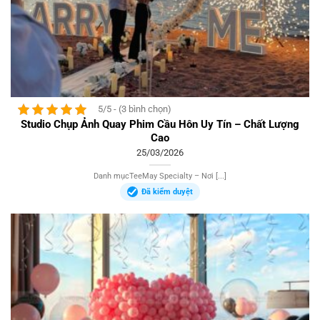
5/5 - (3 bình chọn)
Studio Chụp Ảnh Quay Phim Cầu Hôn Uy Tín – Chất Lượng
Cao
25/03/2026
Danh mụcTeeMay Specialty – Nơi [...]
Đã kiểm duyệt