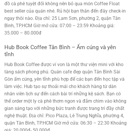
đồ cà phê tuyệt đối không nên bỏ qua món Coffee Float
best seller của quán nhé. Rủ hội bạn thân đến đây check-in
ngay thôi nào. Địa chỉ: 25 Lam Sơn, phường 2, quận Tân
Bình, TP.HCM Giờ mở cửa: 07:00 – 23:59 Khoảng giá:
35.000 – 80.000đ
Hub Book Coffee Tân Bình – Ấm cúng và yên
tĩnh
Hub Book Coffee được ví von là một thư viện mini với kho
tàng sách phong phú. Quán cafe đẹp quận Tân Bình Sài
Gòn ấm cúng, yên tĩnh phù hợp để các bạn đến học tập và
làm việc. Hub tạo sự thoải mái cho khách hàng từ dàn
nhân viên lịch sự đến cách bài trí những kệ sách. Bạn có
thể order một ly cà phê thơm ngon và đắm chìm vào không
gian sáng tạo với những bức tranh được trang trí đầy chất
nghệ thuật. Địa chỉ: Pico Plaza, Lê Trung Nghĩa, phường 4,
quận Tân Bình, TP.HCM Giờ mở cửa: 06:30 – 22:30 Khoảng
giá: 20.000đ- 50.000đ