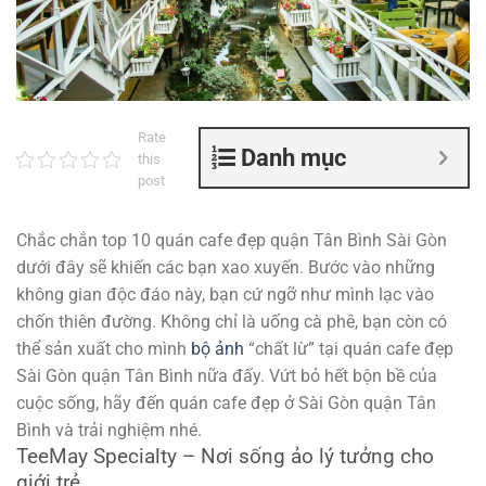
Rate
Danh mục
this
post
Chắc chắn top 10 quán cafe đẹp quận Tân Bình Sài Gòn
dưới đây sẽ khiến các bạn xao xuyến. Bước vào những
không gian độc đáo này, bạn cứ ngỡ như mình lạc vào
chốn thiên đường. Không chỉ là uống cà phê, bạn còn có
thể sản xuất cho mình
bộ ảnh
“chất lừ” tại quán cafe đẹp
Sài Gòn quận Tân Bình nữa đấy. Vứt bỏ hết bộn bề của
cuộc sống, hãy đến quán cafe đẹp ở Sài Gòn quận Tân
Bình và trải nghiệm nhé.
TeeMay Specialty – Nơi sống ảo lý tưởng cho
giới trẻ