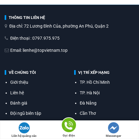
THÔNG TIN LIÊN HỆ
Địa chỉ: 72 Lương Đình Của, phường An Phú, Quận 2
Điện thoại : 0797.975.975
Email: lienhe@topvietnam.top
VỀ CHÚNG TÔI
VỊ TRÍ XẾP HẠNG
Giới thiệu
TP. Hồ Chí Minh
Liên hệ
TP. Hà Nội
Đánh giá
Đà Nẵng
Đội ngũ biên tập
Cần Thơ
Tuyển dụng
Hải Phòng
Gọi điện
Liên hệ quảng cáo
Messenger