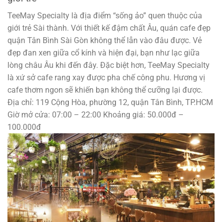
TeeMay Specialty là địa điểm “sống ảo” quen thuộc của
giới trẻ Sài thành. Với thiết kế đậm chất Âu, quán cafe đẹp
quận Tân Bình Sài Gòn không thể lẫn vào đâu được. Vẻ
đẹp đan xen giữa cổ kính và hiện đại, bạn như lạc giữa
lòng châu Âu khi đến đây. Đặc biệt hơn, TeeMay Specialty
là xứ sở cafe rang xay được pha chế công phu. Hương vị
cafe thơm ngon sẽ khiến bạn không thể cưỡng lại được.
Địa chỉ: 119 Cộng Hòa, phường 12, quận Tân Bình, TP.HCM
Giờ mở cửa: 07:00 – 22:00 Khoảng giá: 50.000đ –
100.000đ