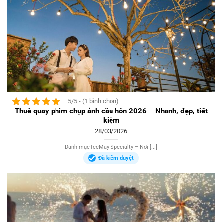
5/5 - (1 bình chọn)
Thuê quay phim chụp ảnh cầu hôn 2026 – Nhanh, đẹp, tiết
kiệm
28/03/2026
Danh mụcTeeMay Specialty – Nơi [...]
Đã kiểm duyệt