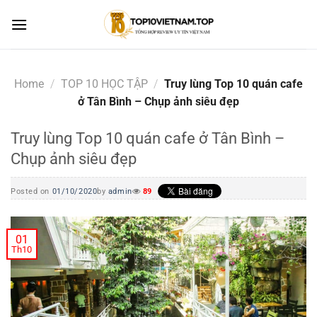
Skip
to
content
Home
/
TOP 10 HỌC TẬP
/
Truy lùng Top 10 quán cafe
ở Tân Bình – Chụp ảnh siêu đẹp
Truy lùng Top 10 quán cafe ở Tân Bình –
Chụp ảnh siêu đẹp
Posted on
01/10/2020
by
admin
89
01
Th10