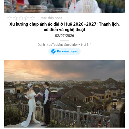
Rate this post
Xu hướng chụp ảnh áo dài ở Huế 2026–2027: Thanh lịch,
cổ điển và nghệ thuật
02/07/2026
Danh mụcTeeMay Specialty – Nơi [...]
Đã kiểm duyệt