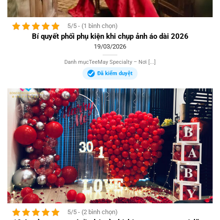
5/5 - (1 bình chọn)
Bí quyết phối phụ kiện khi chụp ảnh áo dài 2026
19/03/2026
Danh mụcTeeMay Specialty – Nơi [...]
Đã kiểm duyệt
5/5 - (2 bình chọn)