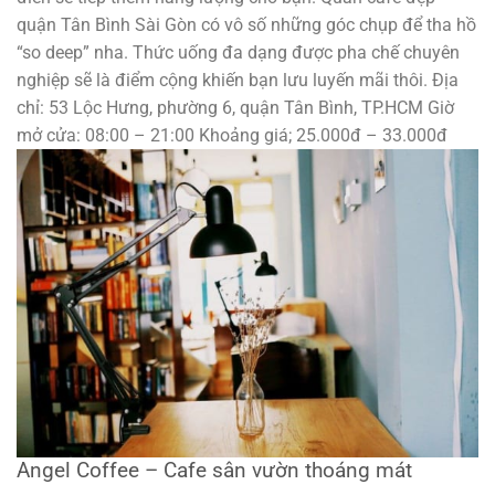
quận Tân Bình Sài Gòn có vô số những góc chụp để tha hồ
“so deep” nha. Thức uống đa dạng được pha chế chuyên
nghiệp sẽ là điểm cộng khiến bạn lưu luyến mãi thôi. Địa
chỉ: 53 Lộc Hưng, phường 6, quận Tân Bình, TP.HCM Giờ
mở cửa: 08:00 – 21:00 Khoảng giá; 25.000đ – 33.000đ
Angel Coffee – Cafe sân vườn thoáng mát