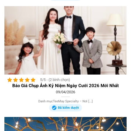
5/5 - (2 bình chọn)
Báo Giá Chụp Ảnh Kỷ Niệm Ngày Cưới 2026 Mới Nhất
09/04/2026
Danh mụcTeeMay Specialty – Nơi [...]
Đã kiểm duyệt