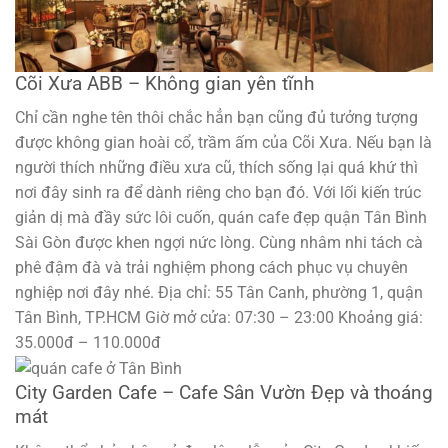
Cõi Xưa ABB – Không gian yên tĩnh
Chỉ cần nghe tên thôi chắc hẳn bạn cũng đủ tưởng tượng
được không gian hoài cổ, trầm ấm của Cõi Xưa. Nếu bạn là
người thích những điều xưa cũ, thích sống lại quá khứ thì
nơi đây sinh ra để dành riêng cho bạn đó. Với lối kiến trúc
giản dị mà đầy sức lôi cuốn, quán cafe đẹp quận Tân Bình
Sài Gòn được khen ngợi nức lòng. Cùng nhâm nhi tách cà
phê đậm đà và trải nghiệm phong cách phục vụ chuyên
nghiệp nơi đây nhé. Địa chỉ: 55 Tân Canh, phường 1, quận
Tân Bình, TP.HCM Giờ mở cửa: 07:30 – 23:00 Khoảng giá:
35.000đ – 110.000đ
City Garden Cafe – Cafe Sân Vườn Đẹp và thoáng
mát