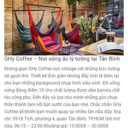
GHy Coffee – Nơi sống ảo lý tưởng tại Tân Bình
Không gian GHy Coffee cực vintage với những bức tường
lát gạch thô. Thiết kế đơn giản nhưng đầy tinh tế đem lại
cho bạn những background chụp hình siêu xinh. Đồ uống
xứng đáng điểm 10 cho chất lượng được dàn barista chế
tác công phu. Đến đây và lựa cho mình những góc chụp
thần thánh làm nổi bật outfit của bạn nhé. Chắc chắn GHy
Coffee sẽ khiến bạn muốn quay lại nhiều lần nữa đấy. Địa
chỉ: 39 Út Tịch, phường 4, quận Tân Bình, TP.HCM Giờ mở
cửa: 06:15 – 22:00 Khoảng giá: 15.000đ – 30.000đ