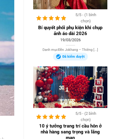
5/5 - (1 bình
chọn)
Bí quyết phối phụ kiện khi chụp
ảnh áo dài 2026
19/03/2026
Danh mụcĐền Jokhang – Thiêng [...]
Đã kiểm duyệt
5/5 - (2 bình
chọn)
10 ý tưởng trang trí cầu hôn ở
nhà hàng sang trọng và lãng
mạn