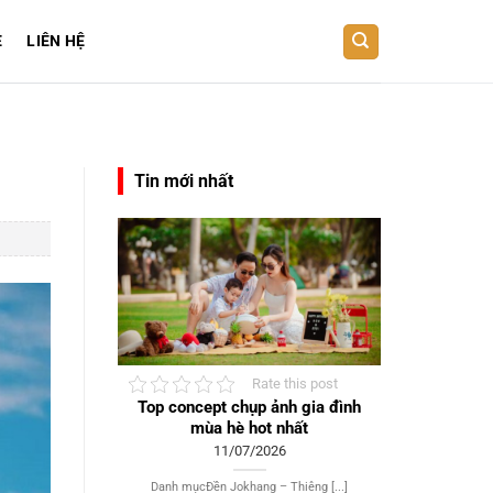
E
LIÊN HỆ
Tin mới nhất
Rate this post
Top concept chụp ảnh gia đình
mùa hè hot nhất
11/07/2026
Danh mụcĐền Jokhang – Thiêng [...]