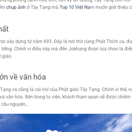
iểm
chụp ảnh
ở Tây Tạng mà
Top 10 Việt Na
m muốn giới thiệu 
hất
ược xây dựng từ năm 693. Đây là nơi thờ cúng Phật Thích ca, đ
i tiếng. Chính vì điều này mà đền Jokhang được lựa chọn là đi
 giáo.
lớn về văn hóa
Tạng và cũng là cái nôi của Phật giáo Tây Tạng. Chính vì thế, n
sử và văn hóa. Bên trong tu viện, khách tham quan sẽ được chiêm
e cầu nguyện,…