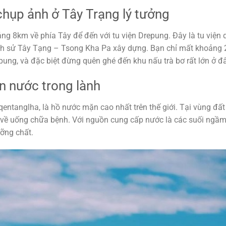
 chụp ảnh ở Tây Trạng lý tưởng
ng 8km về phía Tây để đến với tu viện Drepung. Đây là tu viện 
lịch sử Tây Tạng – Tsong Kha Pa xây dựng. Bạn chỉ mất khoảng 
pung, và đặc biệt đừng quên ghé đến khu nấu trà bơ rất lớn ở đâ
 nước trong lành
ntanglha, là hồ nước mặn cao nhất trên thế giới. Tại vùng đất
 về uống chữa bệnh. Với nguồn cung cấp nước là các suối ngầm
ỡng chất.