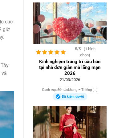
do các
2 giờ
y.
5/5 - (1 bình
chọn)
Kinh nghiệm trang trí cầu hôn
 Tây
tại nhà đơn giản mà lãng mạn
 và
2026
21/03/2026
Danh mụcĐền Jokhang – Thiêng [...]
Đã kiểm duyệt