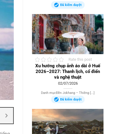
Đã kiểm duyệt
Rate this post
Xu hướng chụp ảnh áo dài ở Huế
2026–2027: Thanh lịch, cổ điển
và nghệ thuật
02/07/2026
Danh mụcĐền Jokhang – Thiêng [...]
Đã kiểm duyệt
tiếng