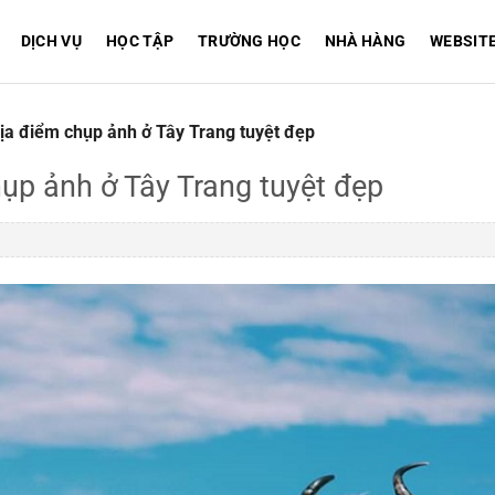
DỊCH VỤ
HỌC TẬP
TRƯỜNG HỌC
NHÀ HÀNG
WEBSIT
ịa điểm chụp ảnh ở Tây Trang tuyệt đẹp
hụp ảnh ở Tây Trang tuyệt đẹp