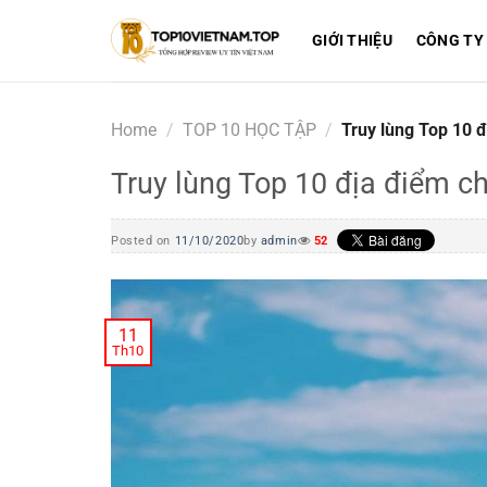
Skip
to
GIỚI THIỆU
CÔNG TY
content
Home
/
TOP 10 HỌC TẬP
/
Truy lùng Top 10 đ
Truy lùng Top 10 địa điểm c
Posted on
11/10/2020
by
admin
52
11
Th10