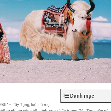
Danh mục
Đất” – Tây Tạng, luôn là một
hững phong cảnh hữu tình, cực kỳ ấn tượng, Tây Tạng còn nổi 