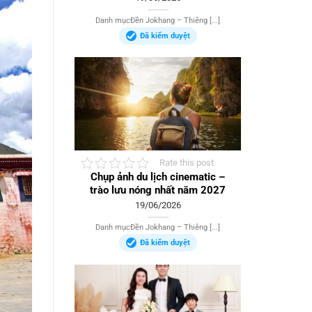
Danh mụcĐền Jokhang – Thiêng [...]
Đã kiểm duyệt
Rate this post
Chụp ảnh du lịch cinematic –
trào lưu nóng nhất năm 2027
19/06/2026
Danh mụcĐền Jokhang – Thiêng [...]
Đã kiểm duyệt