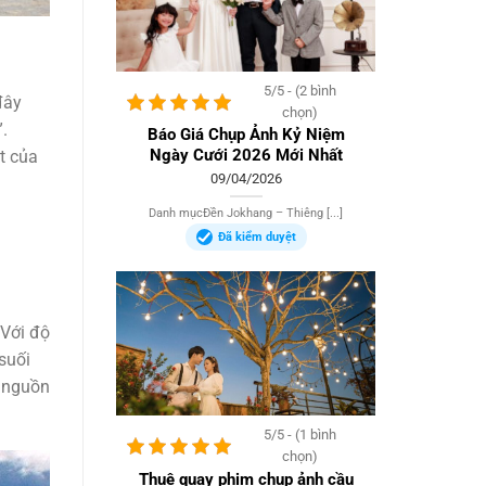
5/5 - (2 bình
đây
chọn)
.
Báo Giá Chụp Ảnh Kỷ Niệm
Ngày Cưới 2026 Mới Nhất
t của
09/04/2026
Danh mụcĐền Jokhang – Thiêng [...]
Đã kiểm duyệt
 Với độ
suối
g nguồn
5/5 - (1 bình
chọn)
Thuê quay phim chụp ảnh cầu