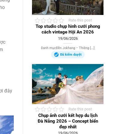
cho
Rate this post
Top studio chụp hình cưới phong
cách vintage Hội An 2026
19/06/2026
ược
Danh mụcĐền Jokhang – Thiêng [...]
ểm
Đã kiểm duyệt
ơi đây
Rate this post
Chụp ảnh cưới kết hợp du lịch
Đà Nẵng 2026 – Concept biển
đẹp nhất
19/06/2026