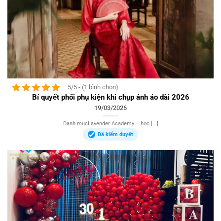
5/5 - (1 bình chọn)
Bí quyết phối phụ kiện khi chụp ảnh áo dài 2026
19/03/2026
Danh mụcLavender Academy – học [...]
Đã kiểm duyệt