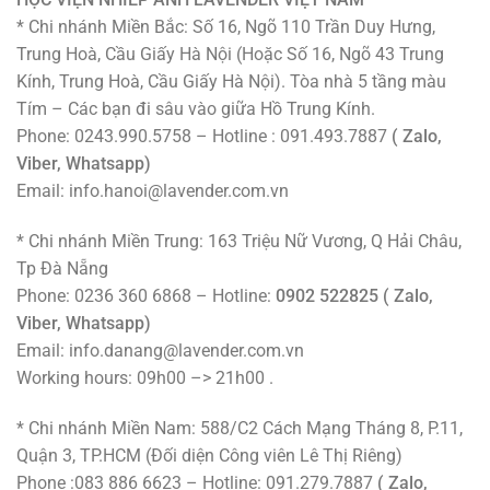
* Chi nhánh Miền Bắc: Số 16, Ngõ 110 Trần Duy Hưng,
Trung Hoà, Cầu Giấy Hà Nội (Hoặc Số 16, Ngõ 43 Trung
Kính, Trung Hoà, Cầu Giấy Hà Nội). Tòa nhà 5 tầng màu
Tím – Các bạn đi sâu vào giữa Hồ Trung Kính.
Phone: 0243.990.5758 – Hotline : 091.493.7887
( Zalo,
Viber, Whatsapp)
Email: info.hanoi@lavender.com.vn
* Chi nhánh Miền Trung: 163 Triệu Nữ Vương, Q Hải Châu,
Tp Đà Nẵng
Phone: 0236 360 6868 – Hotline:
0902 522825 ( Zalo,
Viber, Whatsapp)
Email: info.danang@lavender.com.vn
Working hours: 09h00 –> 21h00 .
* Chi nhánh Miền Nam: 588/C2 Cách Mạng Tháng 8, P.11,
Quận 3, TP.HCM (Đối diện Công viên Lê Thị Riêng)
Phone :083 886 6623 – Hotline: 091.279.7887
( Zalo,