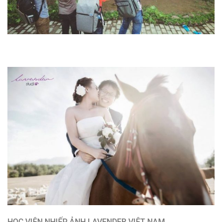
HỌC VIỆN NHIẾP ẢNH LAVENDER VIỆT NAM