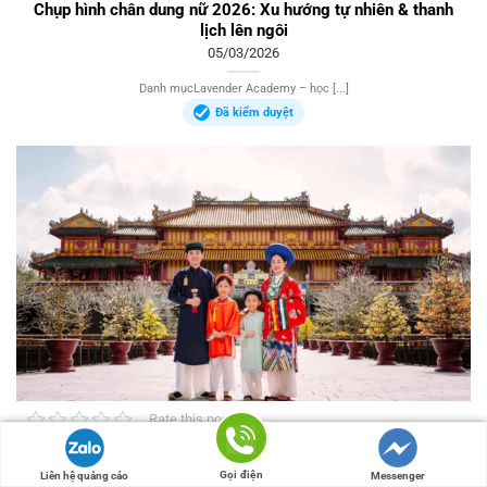
Chụp hình chân dung nữ 2026: Xu hướng tự nhiên & thanh
lịch lên ngôi
05/03/2026
Danh mụcLavender Academy – học [...]
Đã kiểm duyệt
Rate this post
Review chụp ảnh gia đình Huế 2026: nên chọn ngoại cảnh
hay studio?
Gọi điện
Liên hệ quảng cáo
Messenger
03/03/2026