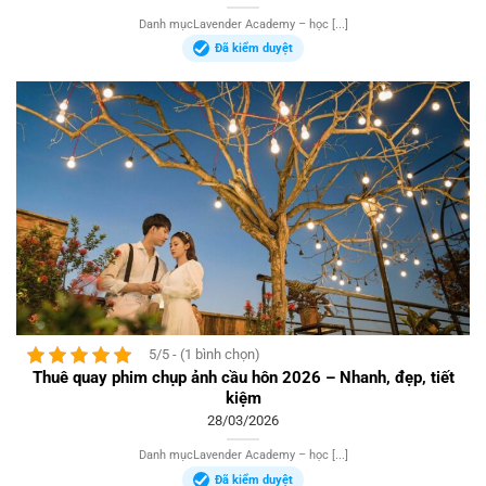
Danh mụcLavender Academy – học [...]
Đã kiểm duyệt
5/5 - (1 bình chọn)
Thuê quay phim chụp ảnh cầu hôn 2026 – Nhanh, đẹp, tiết
kiệm
28/03/2026
Danh mụcLavender Academy – học [...]
Đã kiểm duyệt