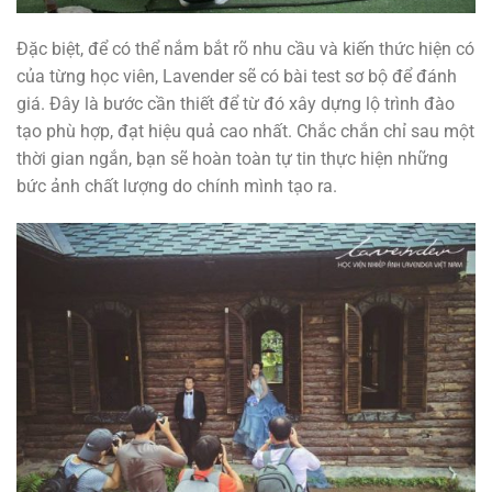
Đặc biệt, để có thể nắm bắt rõ nhu cầu và kiến ​​thức hiện có
của từng học viên, Lavender sẽ có bài test sơ bộ để đánh
giá. Đây là bước cần thiết để từ đó xây dựng lộ trình đào
tạo phù hợp, đạt hiệu quả cao nhất. Chắc chắn chỉ sau một
thời gian ngắn, bạn sẽ hoàn toàn tự tin thực hiện những
bức ảnh chất lượng do chính mình tạo ra.