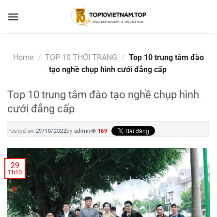
Skip
to
content
Home
/
TOP 10 THỜI TRANG
/
Top 10 trung tâm đào
tạo nghề chụp hình cưới đẳng cấp
Top 10 trung tâm đào tạo nghề chụp hình
cưới đẳng cấp
Posted on
29/10/2022
by
admin
169
29
Th10