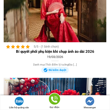
5/5 - (1 bình chọn)
Bí quyết phối phụ kiện khi chụp ảnh áo dài 2026
19/03/2026
Danh mụcThời điểm lý tưởngĐịa [...]
Đã kiểm duyệt
Gọi điện
Liên hệ quảng cáo
Messenger