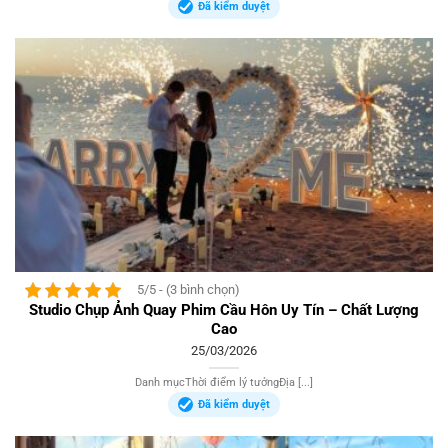
Đã kiểm duyệt
5/5 - (3 bình chọn)
Studio Chụp Ảnh Quay Phim Cầu Hôn Uy Tín – Chất Lượng
Cao
25/03/2026
Danh mụcThời điểm lý tưởngĐịa [...]
Đã kiểm duyệt