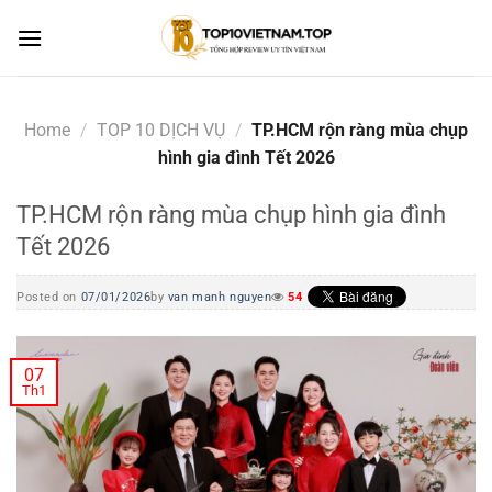
Skip
to
content
Home
/
TOP 10 DỊCH VỤ
/
TP.HCM rộn ràng mùa chụp
hình gia đình Tết 2026
TP.HCM rộn ràng mùa chụp hình gia đình
Tết 2026
Posted on
07/01/2026
by
van manh nguyen
54
07
Th1