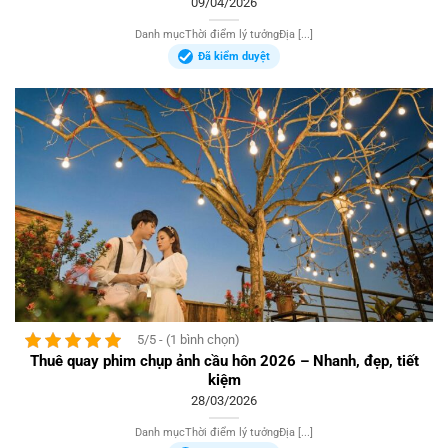
09/04/2026
Danh mụcThời điểm lý tưởngĐịa [...]
Đã kiểm duyệt
5/5 - (1 bình chọn)
Thuê quay phim chụp ảnh cầu hôn 2026 – Nhanh, đẹp, tiết
kiệm
28/03/2026
Danh mụcThời điểm lý tưởngĐịa [...]