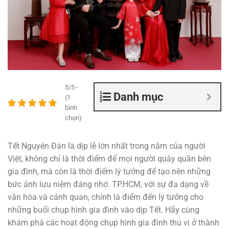
5/5 -
Danh mục
(1
bình
chọn)
Tết Nguyên Đán là dịp lễ lớn nhất trong năm của người
Việt, không chỉ là thời điểm để mọi người quây quần bên
gia đình, mà còn là thời điểm lý tưởng để tạo nên những
bức ảnh lưu niệm đáng nhớ. TP.HCM, với sự đa dạng về
văn hóa và cảnh quan, chính là điểm đến lý tưởng cho
những buổi chụp hình gia đình vào dịp Tết. Hãy cùng
khám phá các hoạt động chụp hình gia đình thú vị ở thành