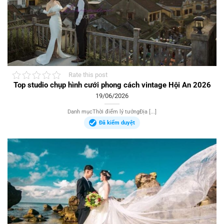
Rate this post
Top studio chụp hình cưới phong cách vintage Hội An 2026
19/06/2026
Danh mụcThời điểm lý tưởngĐịa [...]
Đã kiểm duyệt