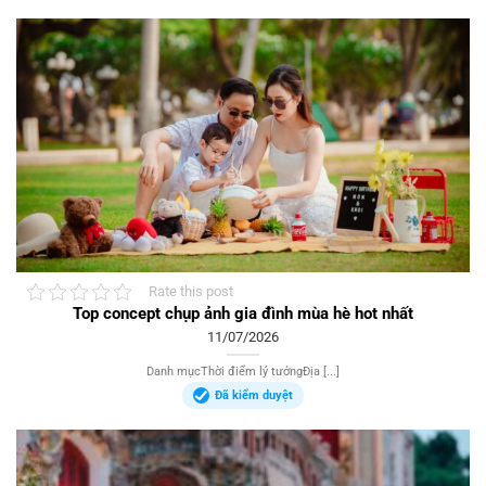
Rate this post
Top concept chụp ảnh gia đình mùa hè hot nhất
11/07/2026
Danh mụcThời điểm lý tưởngĐịa [...]
Đã kiểm duyệt