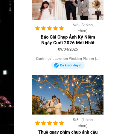
5/5 - (2 bình
chọn)
Báo Giá Chụp Ảnh Kỷ Niệm
Ngày Cưới 2026 Mới Nhất
09/04/2026
Danh mục1. Lavender Wedding Planner [...]
Đã kiểm duyệt
5/5 - (1 bình
chọn)
Thuê quay phim chụp ảnh cầu