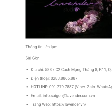
Thông tin liên lạc:
Sài Gòn:
Địa chỉ:
588 / C2 Cách Mạng Tháng 8, P.11, Q.3
Điện thoại: 0283.8866.887
HOTLINE:
091.279.7887 (Viber- Zalo- WhatsA
Email: info.saigon@lavender.com.vn
Trang Web:
https://lavender
.vn/