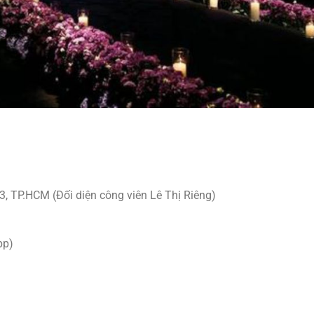
, TP.HCM (Đối diện công viên Lê Thị Riêng)
pp)