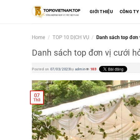
Skip
to
GIỚI THIỆU
CÔNG TY
content
Home
/
TOP 10 DỊCH VỤ
/
Danh sách top đơn v
Danh sách top đơn vị cưới h
Posted on
07/03/2023
by
admin
103
07
Th3