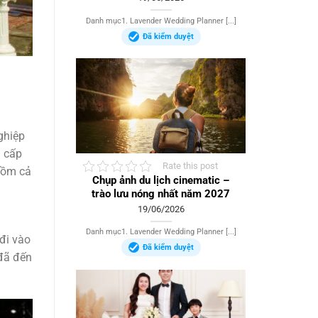
Danh mục1. Lavender Wedding Planner [...]
Đã kiểm duyệt
ghiệp
g cấp
Rate this post
gồm cả
Chụp ảnh du lịch cinematic –
trào lưu nóng nhất năm 2027
19/06/2026
Danh mục1. Lavender Wedding Planner [...]
đi vào
Đã kiểm duyệt
 đã đến