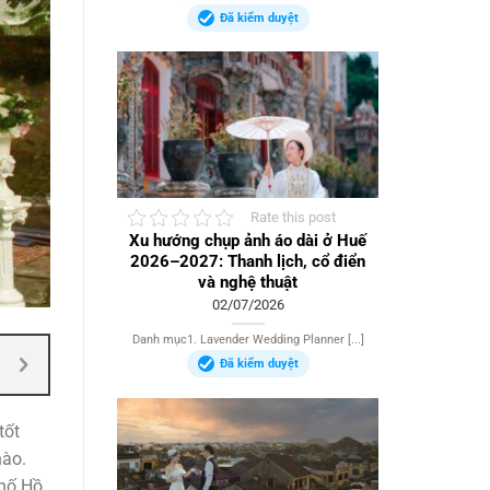
Đã kiểm duyệt
Rate this post
Xu hướng chụp ảnh áo dài ở Huế
2026–2027: Thanh lịch, cổ điển
và nghệ thuật
02/07/2026
Danh mục1. Lavender Wedding Planner [...]
Đã kiểm duyệt
tốt
nào.
phố Hồ