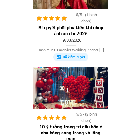
5/5 - (1 bình
chọn)
Bí quyết phối phụ kiện khi chụp
ảnh áo dài 2026
19/03/2026
Danh mục1. Lavender Wedding Planner [...]
Đã kiểm duyệt
5/5 - (2 bình
chọn)
10 ý tưởng trang trí cầu hôn ở
nhà hàng sang trọng và lãng
mạn