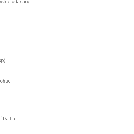
rstudiodanang
pp)
iohue
ố Đà Lạt.