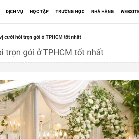
DỊCH VỤ
HỌC TẬP
TRƯỜNG HỌC
NHÀ HÀNG
WEBSIT
ị cưới hỏi trọn gói ở TPHCM tốt nhất
ỏi trọn gói ở TPHCM tốt nhất