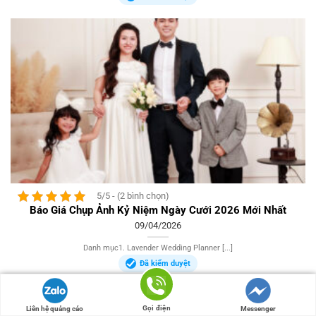
5/5 - (2 bình chọn)
Báo Giá Chụp Ảnh Kỷ Niệm Ngày Cưới 2026 Mới Nhất
09/04/2026
Danh mục1. Lavender Wedding Planner [...]
Đã kiểm duyệt
Gọi điện
Liên hệ quảng cáo
Messenger