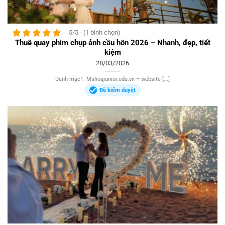
5/5 - (1 bình chọn)
Thuê quay phim chụp ảnh cầu hôn 2026 – Nhanh, đẹp, tiết
kiệm
28/03/2026
Danh mục1. Mshoajunior.edu.vn – website [...]
Đã kiểm duyệt