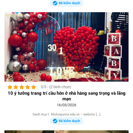
Đã kiểm duyệt
5/5 - (2 bình chọn)
10 ý tưởng trang trí cầu hôn ở nhà hàng sang trọng và lãng
mạn
16/03/2026
Danh mục1. Mshoajunior.edu.vn – website [...]
Đã kiểm duyệt