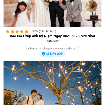
5/5 - (2 bình chọn)
Báo Giá Chụp Ảnh Kỷ Niệm Ngày Cưới 2026 Mới Nhất
09/04/2026
Danh mục1. Mshoajunior.edu.vn – website [...]
Đã kiểm duyệt