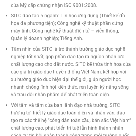
của Mỹ cấp chứng nhận ISO 9001:2008.
SITC đao tạo 5 ngành: Tin học ứng dụng (Thiết kế đồ
họa đa phương tiện); Công nghệ kỹ thuật phần cứng
máy tính; Công nghệ kỹ thuật điện tử – viễn thông;
Quản lý doanh nghiệp; Tiếng Anh.
Tầm nhìn của SITC là trở thành trường giáo dục nghề
nghiệp tốt nhất, góp phần đào tạo ra nguồn nhân lực
chất lượng cao cho đất nước. SITC kế thừa tinh hoa của
các giá trị giáo dục truyền thống Việt Nam, kết hợp với
xu hướng giáo dục hiện đại thế giới, giúp người học
nhanh chóng lĩnh hội kiến thức, rèn luyện kỹ năng sống
và trau dồi nhân phẩm để phát triển toàn diện.
Với tâm và tầm của ban lãnh đạo nhà trường, SITC
hướng tới triết lý giáo dục toàn diện và nhân văn, đào
tạo ra các thế hệ “công dân toàn cầu, bản sắc Việt Nam”
chất lượng cao, phát triển trí tuệ lẫn hình thành nhân
cách, tự tin hội nhập thành công trong môi trường quốc