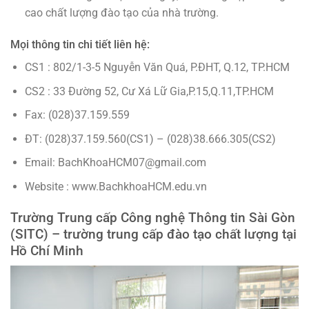
cao chất lượng đào tạo của nhà trường.
Mọi thông tin chi tiết liên hệ:
CS1 : 802/1-3-5 Nguyễn Văn Quá, P.ĐHT, Q.12, TP.HCM
CS2 : 33 Đường 52, Cư Xá Lữ Gia,P.15,Q.11,TP.HCM
Fax: (028)37.159.559
ĐT: (028)37.159.560(CS1) – (028)38.666.305(CS2)
Email: BachKhoaHCM07@gmail.com
Website : www.BachkhoaHCM.edu.vn
Trường Trung cấp Công nghệ Thông tin Sài Gòn
(SITC) – trường trung cấp đào tạo chất lượng tại
Hồ Chí Minh