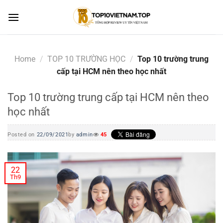
Skip
to
content
Home
/
TOP 10 TRƯỜNG HỌC
/
Top 10 trường trung
cấp tại HCM nên theo học nhất
Top 10 trường trung cấp tại HCM nên theo
học nhất
Posted on
22/09/2021
by
admin
45
22
Th9