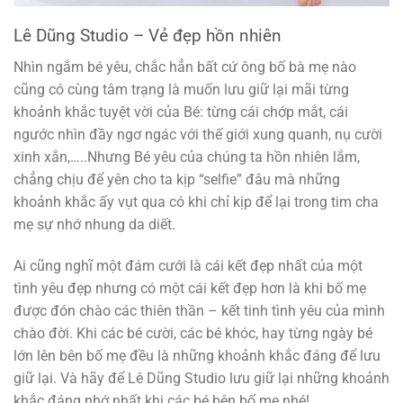
Lê Dũng Studio – Vẻ đẹp hồn nhiên
Nhìn ngắm bé yêu, chắc hẳn bất cứ ông bố bà mẹ nào
cũng có cùng tâm trạng là muốn lưu giữ lại mãi từng
khoảnh khắc tuyệt vời của Bé: từng cái chớp mắt, cái
ngước nhìn đầy ngơ ngác với thế giới xung quanh, nụ cười
xinh xắn,…..Nhưng Bé yêu của chúng ta hồn nhiên lắm,
chẳng chịu để yên cho ta kịp “selfie” đâu mà những
khoảnh khắc ấy vụt qua có khi chỉ kịp để lại trong tim cha
mẹ sự nhớ nhung da diết.
Ai cũng nghĩ một đám cưới là cái kết đẹp nhất của một
tình yêu đẹp nhưng có một cái kết đẹp hơn là khi bố mẹ
được đón chào các thiên thần – kết tinh tình yêu của mình
chào đời. Khi các bé cười, các bé khóc, hay từng ngày bé
lớn lên bên bố mẹ đều là những khoảnh khắc đáng để lưu
giữ lại. Và hãy để Lê Dũng Studio lưu giữ lại những khoảnh
khắc đáng nhớ nhất khi các bé bên bố mẹ nhé!