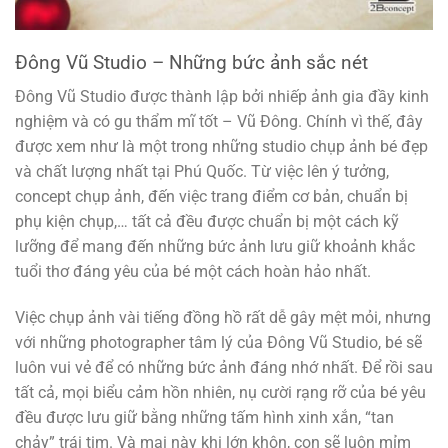
Đông Vũ Studio – Những bức ảnh sắc nét
Đông Vũ Studio được thành lập bởi nhiếp ảnh gia đầy kinh
nghiệm và có gu thẩm mĩ tốt – Vũ Đông. Chính vì thế, đây
được xem như là một trong những studio chụp ảnh bé đẹp
và chất lượng nhất tại Phú Quốc. Từ việc lên ý tưởng,
concept chụp ảnh, đến việc trang điểm cơ bản, chuẩn bị
phụ kiện chụp,… tất cả đều được chuẩn bị một cách kỹ
lưỡng để mang đến những bức ảnh lưu giữ khoảnh khắc
tuổi thơ đáng yêu của bé một cách hoàn hảo nhất.
Việc chụp ảnh vài tiếng đồng hồ rất dễ gây mệt mỏi, nhưng
với những photographer tâm lý của Đông Vũ Studio, bé sẽ
luôn vui vẻ để có những bức ảnh đáng nhớ nhất. Để rồi sau
tất cả, mọi biểu cảm hồn nhiên, nụ cười rạng rỡ của bé yêu
đều được lưu giữ bằng những tấm hình xinh xắn, “tan
chảy” trái tim. Và mai này khi lớn khôn, con sẽ luôn mỉm