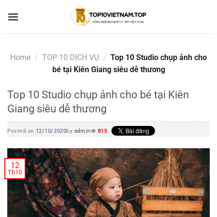
Skip
to
content
Home
/
TOP 10 DỊCH VỤ
/
Top 10 Studio chụp ảnh cho
bé tại Kiên Giang siêu dễ thương
Top 10 Studio chụp ảnh cho bé tại Kiên
Giang siêu dễ thương
Posted on
12/10/2020
by
admin
815
12
Th10