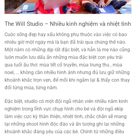
The Will Studio – Nhiều kinh nghiệm và nhiệt tình
Cuộc sống đẹp hay xấu không phụ thuộc vào việc có bao
nhiêu giờ một ngày mà là bạn đã trải qua chúng thế nào.
Một năm có những dịp rất đặc biệt, và hẳn là mẹ nào cũng
luôn muốn lưu dấu ấn những mùa đặc biệt con yêu trải
qua tuổi ấu thơ: mùa tết cổ truyền, mùa trung thu , mùa
noel, … không cần nhiều hình ảnh nhưng đủ lưu giữ những
khoảnh khắc trọn vẹn, để mỗi khi ngắm lại & thấy con thay
đổi từng mùa, từng năm.
Đặc biệt, studio có một đội ngũ nhân viên nhiều năm kinh
nghiệm trong lĩnh vực chụp hình cho bé và đội ngũ ekip
làm việc cực kỳ thân thiện, nhiệt tình, chắc chắn sẽ mang
lại những shoot hình độc đáo và ấn tượng ghi lại những
khoảnh khắc đáng yêu của các bé. Chính từ những điều