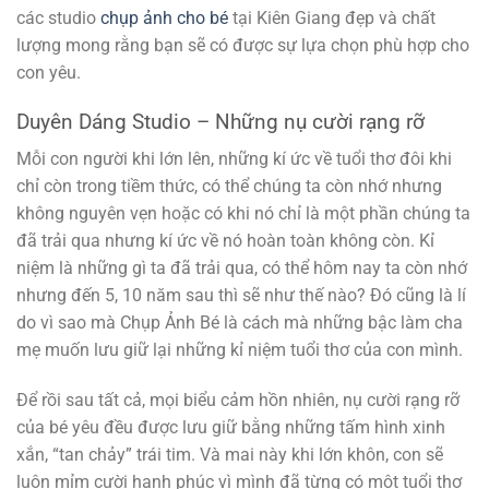
các studio
chụp ảnh cho bé
tại Kiên Giang đẹp và chất
lượng mong rằng bạn sẽ có được sự lựa chọn phù hợp cho
con yêu.
Duyên Dáng Studio – Những nụ cười rạng rỡ
Mỗi con người khi lớn lên, những kí ức về tuổi thơ đôi khi
chỉ còn trong tiềm thức, có thể chúng ta còn nhớ nhưng
không nguyên vẹn hoặc có khi nó chỉ là một phần chúng ta
đã trải qua nhưng kí ức về nó hoàn toàn không còn. Kỉ
niệm là những gì ta đã trải qua, có thể hôm nay ta còn nhớ
nhưng đến 5, 10 năm sau thì sẽ như thế nào? Đó cũng là lí
do vì sao mà Chụp Ảnh Bé là cách mà những bậc làm cha
mẹ muốn lưu giữ lại những kỉ niệm tuổi thơ của con mình.
Để rồi sau tất cả, mọi biểu cảm hồn nhiên, nụ cười rạng rỡ
của bé yêu đều được lưu giữ bằng những tấm hình xinh
xắn, “tan chảy” trái tim. Và mai này khi lớn khôn, con sẽ
luôn mỉm cười hạnh phúc vì mình đã từng có một tuổi thơ