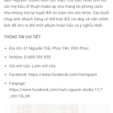
Nam Nguyễn Studio luôn cẩn thận, chu đáo, nhiệt tình với
các mẹ bầu, kĩ thuật make up vừa mang lại phong cách
nhẹ nhàng mà lại tuyệt đối an toàn cho sức khỏe. Sau buổi
chụp ảnh, khách hàng có thể trao đổi với ekip về việc chỉnh
ảnh để cho ra đời một album hoàn hảo và ý nghĩa nhất.
THÔNG TIN CHI TIẾT:
Địa chỉ: 61 Nguyễn Trãi, Phúc Yên, Vĩnh Phúc
Hotline: 01689 595 859
Giờ mở cửa: Luôn mở cửa
Facebook: https://www.facebook.com/namquam
Fanpage:
https://www.facebook.com/nam.nguyen.studio.11/?
_rdc=1&_rdr