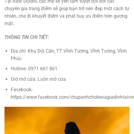
Tại Raw Studio, các mẹ sẽ yên tâm tuyệt đối bởi các
chuyên gia trang điểm sẽ giúp bạn trở nên đẹp một cách tự
nhiên, che đi khuyết điểm và phát huy ưu điểm trên gương
mặt.
THÔNG TIN CHI TIẾT:
Địa chỉ: Khu Đội Cấn, TT Vĩnh Tường, Vĩnh Tường, Vĩnh
Phúc
Hotline: 0971 661 861
Giờ mở cửa: Luôn mở cửa
Facebook:
https://www.facebook.com/chupanhchobevagiadinhtaivi