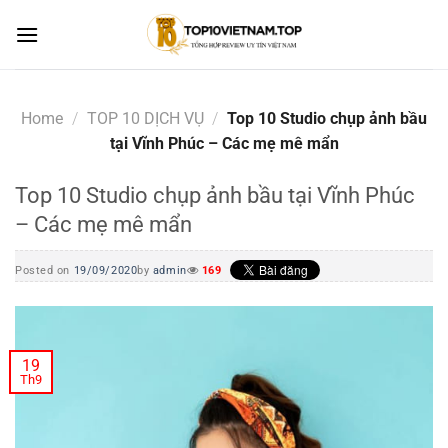
Skip
to
content
Home
/
TOP 10 DỊCH VỤ
/
Top 10 Studio chụp ảnh bầu
tại Vĩnh Phúc – Các mẹ mê mẩn
Top 10 Studio chụp ảnh bầu tại Vĩnh Phúc
– Các mẹ mê mẩn
Posted on
19/09/2020
by
admin
169
19
Th9