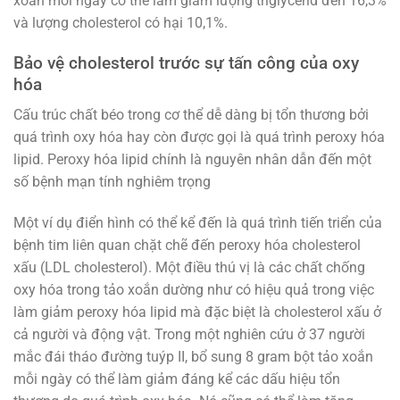
xoắn mỗi ngày có thể làm giảm lượng triglycerid đến 16,3%
và lượng cholesterol có hại 10,1%.
Bảo vệ cholesterol trước sự tấn công của oxy
hóa
Cấu trúc chất béo trong cơ thể dễ dàng bị tổn thương bởi
quá trình oxy hóa hay còn được gọi là quá trình peroxy hóa
lipid. Peroxy hóa lipid chính là nguyên nhân dẫn đến một
số bệnh mạn tính nghiêm trọng
Một ví dụ điển hình có thể kể đến là quá trình tiến triển của
bệnh tim liên quan chặt chẽ đến peroxy hóa cholesterol
xấu (LDL cholesterol). Một điều thú vị là các chất chống
oxy hóa trong tảo xoắn dường như có hiệu quả trong việc
làm giảm peroxy hóa lipid mà đặc biệt là cholesterol xấu ở
cả người và động vật. Trong một nghiên cứu ở 37 người
mắc đái tháo đường tuýp II, bổ sung 8 gram bột tảo xoắn
mỗi ngày có thể làm giảm đáng kể các dấu hiệu tổn