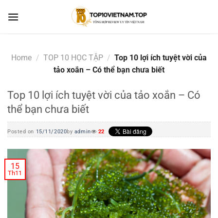
Skip
to
content
Home
/
TOP 10 HỌC TẬP
/
Top 10 lợi ích tuyệt vời của
tảo xoắn – Có thể bạn chưa biết
Top 10 lợi ích tuyệt vời của tảo xoắn – Có
thể bạn chưa biết
Posted on
15/11/2020
by
admin
22
15
Th11