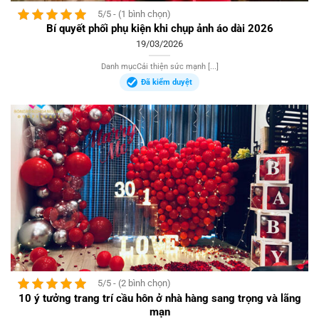
5/5 - (1 bình chọn)
Bí quyết phối phụ kiện khi chụp ảnh áo dài 2026
19/03/2026
Danh mụcCải thiện sức mạnh [...]
Đã kiểm duyệt
5/5 - (2 bình chọn)
10 ý tưởng trang trí cầu hôn ở nhà hàng sang trọng và lãng
mạn