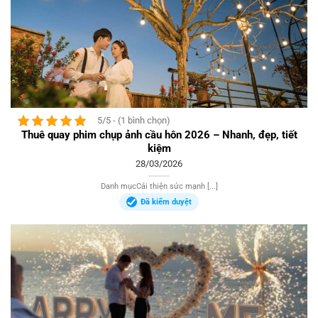
5/5 - (1 bình chọn)
Thuê quay phim chụp ảnh cầu hôn 2026 – Nhanh, đẹp, tiết
kiệm
28/03/2026
Danh mụcCải thiện sức mạnh [...]
Đã kiểm duyệt