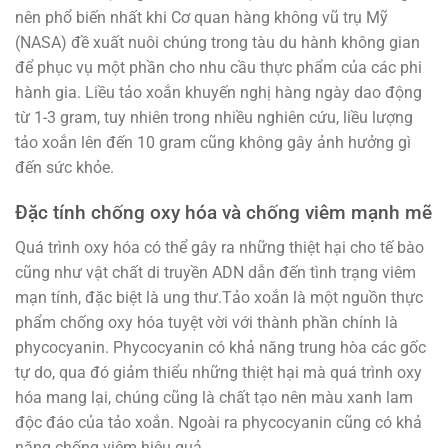
nên phổ biến nhất khi Cơ quan hàng không vũ trụ Mỹ
(NASA) đề xuất nuôi chúng trong tàu du hành không gian
để phục vụ một phần cho nhu cầu thực phẩm của các phi
hành gia. Liều tảo xoắn khuyến nghị hàng ngày dao động
từ 1-3 gram, tuy nhiên trong nhiều nghiên cứu, liều lượng
tảo xoắn lên đến 10 gram cũng không gây ảnh hưởng gì
đến sức khỏe.
Đặc tính chống oxy hóa và chống viêm mạnh mẽ
Quá trình oxy hóa có thể gây ra những thiệt hại cho tế bào
cũng như vật chất di truyền ADN dẫn đến tình trạng viêm
mạn tính, đặc biệt là ung thư.Tảo xoắn là một nguồn thực
phẩm chống oxy hóa tuyệt vời với thành phần chính là
phycocyanin. Phycocyanin có khả năng trung hòa các gốc
tự do, qua đó giảm thiểu những thiệt hại mà quá trình oxy
hóa mang lại, chúng cũng là chất tạo nên màu xanh lam
độc đáo của tảo xoắn. Ngoài ra phycocyanin cũng có khả
năng chống viêm hiệu quả.