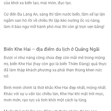
của khơi xa kiến tạo, mài mòn, đục tạc.
Cứ đến Ba Làng An, sáng thì tắm nước biển, tầm xế lại lặn
ngắm san hô rồi về chiều thì lập kèo nướng ốc vú nàng,
làm ít bào ngư mỡ hành phô mai thì còn gì trọn vẹn bằng!
Biển Khe Hai – địa điểm du lịch ở Quảng Ngãi
Được ví như nàng công chúa đẹp còn mãi mê trong mộng
mị, biển Khe Hai (hay còn gọi là biển Thiên Đàng) quả thực
đã làm thập khách phương xa phải thẹn thùng khen nức
nở.
Bình minh chính là thời khắc Khe Hai đẹp nhất, mộng nhất.
Khác với sự u vấn lúc chiều tàn, Khe Hai khi mặt trời mọc,
mơn mởn, rạo rực và tinh khôi một cách lạ lùng.