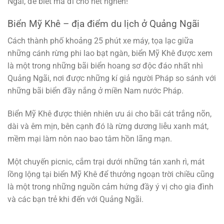
Ngãi, để biết mà đi cho hết nghen!
Biển Mỹ Khê – địa điểm du lịch ở Quảng Ngãi
Cách thành phố khoảng 25 phút xe máy, tọa lạc giữa
những cánh rừng phi lao bạt ngàn, biển Mỹ Khê được xem
là một trong những bãi biển hoang sơ độc đáo nhất nhì
Quảng Ngãi, nơi được những kí giả người Pháp so sánh với
những bãi biển đầy nắng ở miền Nam nước Pháp.
Biển Mỹ Khê được thiên nhiên ưu ái cho bãi cát trắng nõn,
dài và êm mịn, bên cạnh đó là rừng dương liễu xanh mát,
mềm mại làm nôn nao bao tâm hồn lãng mạn.
Một chuyến picnic, cắm trại dưới những tán xanh rì, mát
lồng lộng tại biển Mỹ Khê để thưởng ngoạn trời chiều cũng
là một trong những nguồn cảm hứng đầy ý vị cho gia đình
và các bạn trẻ khi đến với Quảng Ngãi.