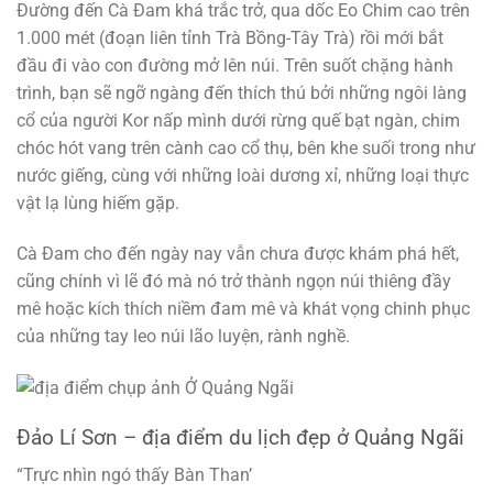
Đường đến Cà Đam khá trắc trở, qua dốc Eo Chim cao trên
1.000 mét (đoạn liên tỉnh Trà Bồng-Tây Trà) rồi mới bắt
đầu đi vào con đường mở lên núi. Trên suốt chặng hành
trình, bạn sẽ ngỡ ngàng đến thích thú bởi những ngôi làng
cổ của người Kor nấp mình dưới rừng quế bạt ngàn, chim
chóc hót vang trên cành cao cổ thụ, bên khe suối trong như
nước giếng, cùng với những loài dương xỉ, những loại thực
vật lạ lùng hiếm gặp.
Cà Đam cho đến ngày nay vẫn chưa được khám phá hết,
cũng chính vì lẽ đó mà nó trở thành ngọn núi thiêng đầy
mê hoặc kích thích niềm đam mê và khát vọng chinh phục
của những tay leo núi lão luyện, rành nghề.
Đảo Lí Sơn – địa điểm du lịch đẹp ở Quảng Ngãi
“Trực nhìn ngó thấy Bàn Than’