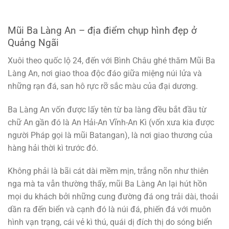
Mũi Ba Làng An – địa điểm chụp hình đẹp ở
Quảng Ngãi
Xuôi theo quốc lộ 24, đến với Bình Châu ghé thăm Mũi Ba
Làng An, nơi giao thoa độc đáo giữa miệng núi lửa và
những rạn đá, san hô rực rỡ sắc màu của đại dương.
Ba Làng An vốn được lấy tên từ ba làng đều bắt đầu từ
chữ An gần đó là An Hải-An Vĩnh-An Kì (vốn xưa kia được
người Pháp gọi là mũi Batangan), là nơi giao thương của
hàng hải thời kì trước đó.
Không phải là bãi cát dài mềm mịn, trắng nõn như thiên
nga mà ta vẫn thường thấy, mũi Ba Làng An lại hút hồn
mọi du khách bởi những cung đường đá ong trải dài, thoải
dần ra đến biển và cạnh đó là núi đá, phiến đá với muôn
hình vạn trạng, cái vẻ kì thú, quái dị đích thị do sóng biển