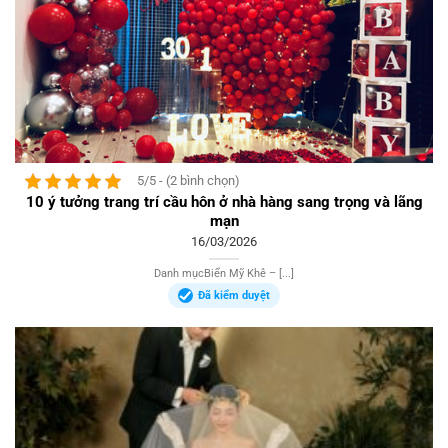
5/5 - (2 bình chọn)
10 ý tưởng trang trí cầu hôn ở nhà hàng sang trọng và lãng
mạn
16/03/2026
Danh mụcBiển Mỹ Khê – [...]
Đã kiểm duyệt