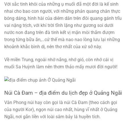
Với sắc tinh khôi của những ụ muối đã một đời là kế sinh
nhai cho bao con người, với những phản quang chân thực
bóng dáng, hình hài của diêm dân trên đôi quang gánh trĩu
vai nặng trịch, với khí trời tĩnh lặng như gương soi dưới
nước non đang trên đà tinh kết vị mặn mòi thắm đượm
trong từng bữa ăn,…cứ thế mà nao nao lòng lưu lại những
khoảnh khắc bình dị, nên thơ nhất của xứ sở này.
Về miền Trung, ngoài nhớ nắng, nhớ gió, còn nhớ cái vị
muối Sa Huỳnh làm nên thơm thảo mấy mươi đời người!
Núi Cà Đam – địa điểm du lịch đẹp ở Quảng Ngãi
Vân Phong núi hay còn gọi là núi Cà Đam (theo cách gọi
của người Kor), ngọn núi cao nhất, hùng vĩ nhất ở Quảng
Ngãi, nơi gắn liền với loài sâm bảy lá huyền tích.