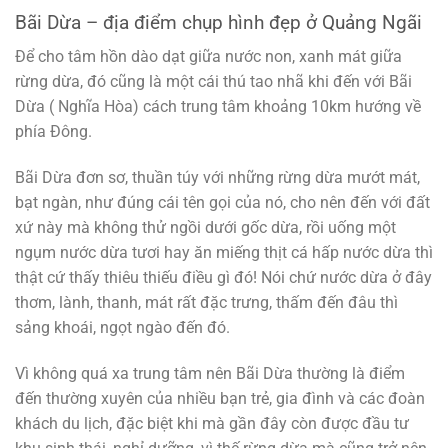
Bãi Dừa – địa điểm chụp hình đẹp ở Quảng Ngãi
Để cho tâm hồn dào dạt giữa nước non, xanh mát giữa
rừng dừa, đó cũng là một cái thú tao nhã khi đến với Bãi
Dừa ( Nghĩa Hòa) cách trung tâm khoảng 10km hướng về
phía Đông.
Bãi Dừa đơn sơ, thuần túy với những rừng dừa mướt mát,
bạt ngàn, như đúng cái tên gọi của nó, cho nên đến với đất
xứ này mà không thử ngồi dưới gốc dừa, rồi uống một
ngụm nước dừa tươi hay ăn miếng thịt cá hấp nước dừa thì
thật cứ thấy thiêu thiếu điều gì đó! Nói chứ nước dừa ở đây
thơm, lành, thanh, mát rất đặc trưng, thấm đến đâu thì
sảng khoái, ngọt ngào đến đó.
Vì không quá xa trung tâm nên Bãi Dừa thường là điểm
đến thường xuyên của nhiều bạn trẻ, gia đình và các đoàn
khách du lịch, đặc biệt khi mà gần đây còn được đầu tư