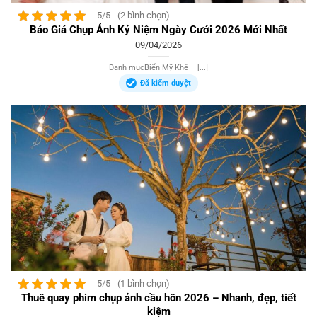
5/5 - (2 bình chọn)
Báo Giá Chụp Ảnh Kỷ Niệm Ngày Cưới 2026 Mới Nhất
09/04/2026
Danh mụcBiển Mỹ Khê – [...]
Đã kiểm duyệt
5/5 - (1 bình chọn)
Thuê quay phim chụp ảnh cầu hôn 2026 – Nhanh, đẹp, tiết
kiệm