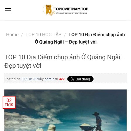
Skip
to
content
Home
/
TOP 10 HỌC TẬP
/
TOP 10 Địa Điểm chụp ảnh
Ở Quảng Ngãi – Đẹp tuyệt vời
TOP 10 Địa Điểm chụp ảnh Ở Quảng Ngãi –
Đẹp tuyệt vời
Posted on
02/10/2020
by
admin
427
02
Th10