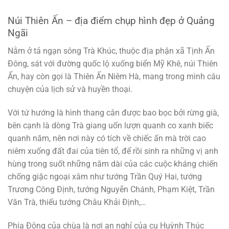
Núi Thiên Ấn – địa điểm chụp hình đẹp ở Quảng
Ngãi
Nằm ở tả ngạn sông Trà Khúc, thuộc địa phận xã Tịnh Ấn
Đông, sát với đường quốc lộ xuống biển Mỹ Khê, núi Thiên
Ấn, hay còn gọi là Thiên Ấn Niêm Hà, mang trong mình câu
chuyện của lịch sử và huyền thoại.
Với tứ hướng là hình thang cân được bao bọc bởi rừng già,
bên cạnh là dòng Trà giang uốn lượn quanh co xanh biếc
quanh năm, nên nơi này có tích về chiếc ấn mà trời cao
niêm xuống đất đai của tiên tổ, để rồi sinh ra những vị anh
hùng trong suốt những năm dài của các cuộc kháng chiến
chống giặc ngoại xâm như tướng Trần Quý Hai, tướng
Trương Công Định, tướng Nguyễn Chánh, Phạm Kiệt, Trần
Văn Trà, thiếu tướng Châu Khải Định,…
Phía Đông của chùa là nơi an nghỉ của cụ Huỳnh Thúc