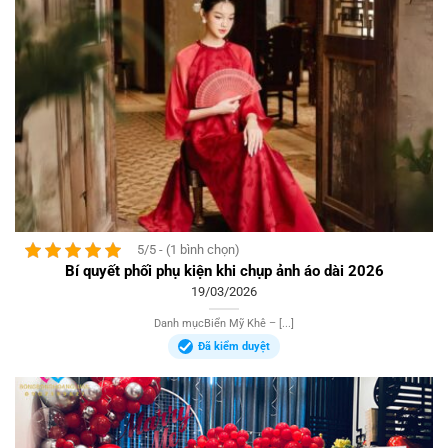
5/5 - (1 bình chọn)
Bí quyết phối phụ kiện khi chụp ảnh áo dài 2026
19/03/2026
Danh mụcBiển Mỹ Khê – [...]
Đã kiểm duyệt