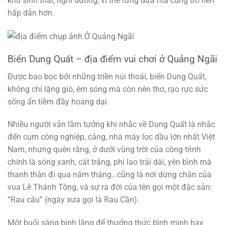
khu sinh thái, nghỉ dưỡng, vì thế rừng dừa mà cũng trở nên
hấp dẫn hơn.
Biển Dung Quất – địa điểm vui chơi ở Quảng Ngãi
Được bao bọc bởi những triền núi thoải, biển Dung Quất,
không chỉ lặng gió, êm sóng mà còn nên thơ, rạo rực sức
sống ẩn tiềm đầy hoang dại.
Nhiều người vẫn lầm tưởng khi nhắc về Dung Quất là nhắc
đến cụm công nghiệp, cảng, nhà máy lọc dầu lớn nhất Việt
Nam, nhưng quên rằng, ở dưới vùng trời của công trình
chính là sóng xanh, cát trắng, phi lao trải dài, yên bình mà
thanh thản đi qua năm tháng…cũng là nơi dừng chân của
vua Lê Thánh Tông, và sự ra đời của tên gọi một đặc sản:
“Rau câu” (ngày xưa gọi là Rau Cần).
Một buổi sáng bình lặng để thưởng thức bình minh hay