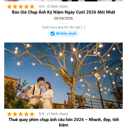
5/5 - (2 bình chọn)
Báo Giá Chụp Ảnh Kỷ Niệm Ngày Cưới 2026 Mới Nhất
09/04/2026
Danh mụcLàng nổi Tân Lập [...]
Đã kiểm duyệt
5/5 - (1 bình chọn)
Thuê quay phim chụp ảnh cầu hôn 2026 – Nhanh, đẹp, tiết
kiệm