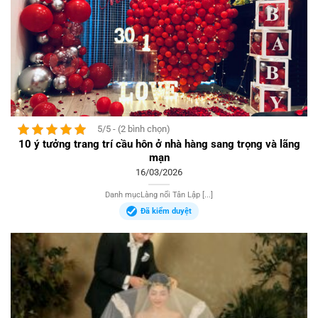
5/5 - (2 bình chọn)
10 ý tưởng trang trí cầu hôn ở nhà hàng sang trọng và lãng
mạn
16/03/2026
Danh mụcLàng nổi Tân Lập [...]
Đã kiểm duyệt