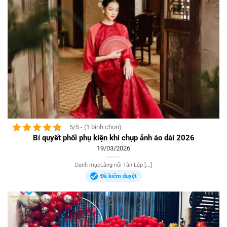
5/5 - (1 bình chọn)
Bí quyết phối phụ kiện khi chụp ảnh áo dài 2026
19/03/2026
Danh mụcLàng nổi Tân Lập [...]
Đã kiểm duyệt