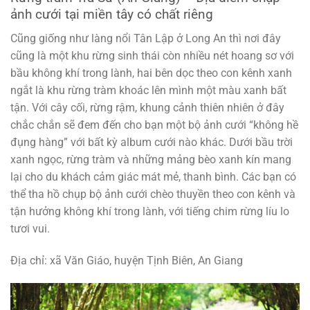
ảnh cưới tại miền tây có chất riêng
Cũng giống như làng nổi Tân Lập ở Long An thì nơi đây
cũng là một khu rừng sinh thái còn nhiều nét hoang sơ với
bầu không khí trong lành, hai bên dọc theo con kênh xanh
ngắt là khu rừng tràm khoác lên mình một màu xanh bất
tận. Với cây cối, rừng rậm, khung cảnh thiên nhiên ở đây
chắc chắn sẽ đem đến cho bạn một bộ ảnh cưới “không hề
đụng hàng” với bất kỳ album cưới nào khác. Dưới bầu trời
xanh ngọc, rừng tràm và những mảng bèo xanh kín mang
lại cho du khách cảm giác mát mẻ, thanh bình. Các bạn có
thể tha hồ chụp bộ ảnh cưới chèo thuyền theo con kênh và
tận hưởng không khí trong lành, với tiếng chim rừng líu lo
tươi vui.
Địa chỉ: xã Văn Giáo, huyện Tịnh Biên, An Giang