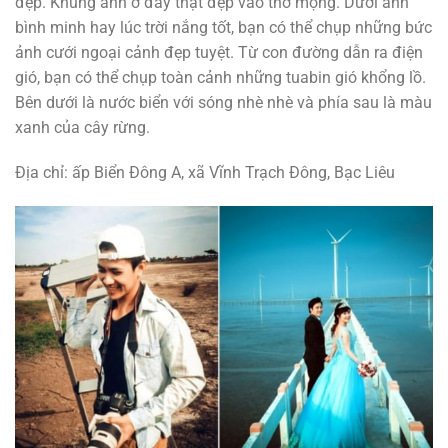
đẹp. Khung ảnh ở đây thật đẹp vào thơ mộng. Dưới ánh
bình minh hay lúc trời nắng tốt, bạn có thể chụp những bức
ảnh cưới ngoại cảnh đẹp tuyệt. Từ con đường dẫn ra điện
gió, bạn có thể chụp toàn cảnh những tuabin gió khổng lồ.
Bên dưới là nước biển với sóng nhè nhè và phía sau là màu
xanh của cây rừng.
Địa chỉ: ấp Biển Đông A, xã Vĩnh Trạch Đông, Bạc Liêu