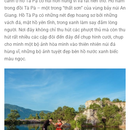
cảnh ở hồ Tà Pạ có núi non hùng vĩ và rất nên thơ. Hồ nằm
trong đồi Tà Pà – một trong “thất sơn” của vùng bảy núi An
Giang. Hồ Tà Pạ có những nét đẹp hoang sơ bởi những
vách đá, mặt hồ yên tĩnh, trong xanh làm say đắm lòng
người. Nơi đây không chỉ thu hút các phượt thủ mà còn thu
hút rất nhiều các cặp đôi đến đây để chụp hình cưới, chụp
cho mình một bộ ảnh hòa mình vào thiên nhiên núi đá
hùng vĩ, những bộ ảnh tuyệt đẹp bên hồ nước xanh biếc
màu ngọc.