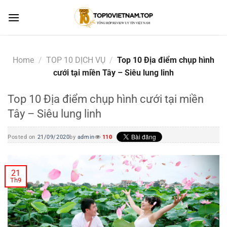
Skip
to
content
Home
/
TOP 10 DỊCH VỤ
/
Top 10 Địa điểm chụp hình
cưới tại miền Tây – Siêu lung linh
Top 10 Địa điểm chụp hình cưới tại miền
Tây – Siêu lung linh
Posted on
21/09/2020
by
admin
110
21
Th9