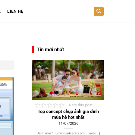
E
LIÊN HỆ
Tin mới nhất
Rate this post
Top concept chụp ảnh gia đình
mùa hè hot nhất
11/07/2026
Danh mục1. Downloadsach.com – web [...]