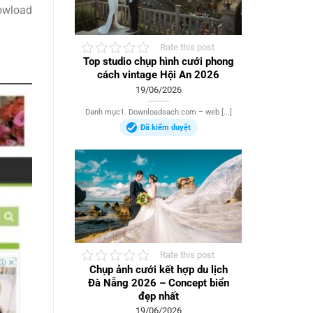
dowload
Rate this post
Top studio chụp hình cưới phong
cách vintage Hội An 2026
19/06/2026
Danh mục1. Downloadsach.com – web [...]
Đã kiểm duyệt
Rate this post
Chụp ảnh cưới kết hợp du lịch
Đà Nẵng 2026 – Concept biển
đẹp nhất
19/06/2026