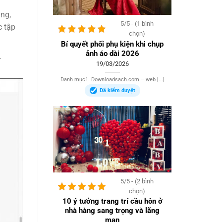
ụng,
5/5 - (1 bình
c tập
chọn)
Bí quyết phối phụ kiện khi chụp
ảnh áo dài 2026
í
19/03/2026
Danh mục1. Downloadsach.com – web [...]
Đã kiểm duyệt
5/5 - (2 bình
chọn)
10 ý tưởng trang trí cầu hôn ở
nhà hàng sang trọng và lãng
mạn