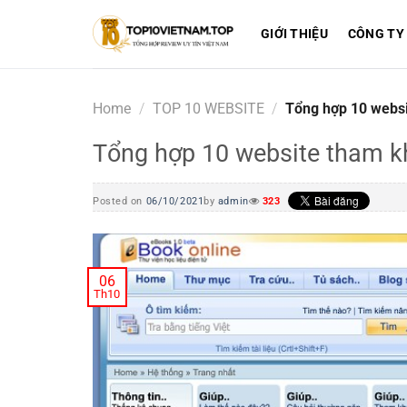
Skip
to
GIỚI THIỆU
CÔNG TY
content
Home
/
TOP 10 WEBSITE
/
Tổng hợp 10 websit
Tổng hợp 10 website tham khả
Posted on
06/10/2021
by
admin
323
06
Th10