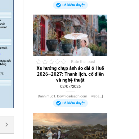
Đã kiểm duyệt
Rate this post
Xu hướng chụp ảnh áo dài ở Huế
2026–2027: Thanh lịch, cổ điển
và nghệ thuật
02/07/2026
Danh mục1. Downloadsach.com – web [...]
Đã kiểm duyệt