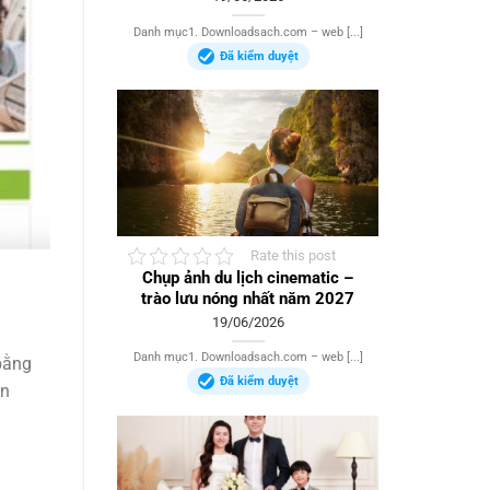
Danh mục1. Downloadsach.com – web [...]
Đã kiểm duyệt
Rate this post
Chụp ảnh du lịch cinematic –
trào lưu nóng nhất năm 2027
19/06/2026
Danh mục1. Downloadsach.com – web [...]
bằng
Đã kiểm duyệt
àn