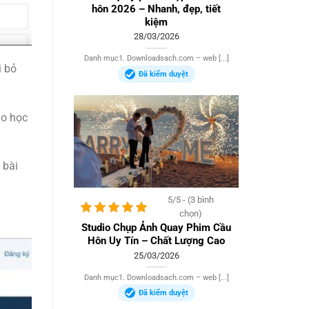
hôn 2026 – Nhanh, đẹp, tiết
kiệm
28/03/2026
Danh mục1. Downloadsach.com – web [...]
i bỏ
Đã kiểm duyệt
ho học
 bài
5/5 - (3 bình
chọn)
Studio Chụp Ảnh Quay Phim Cầu
Hôn Uy Tín – Chất Lượng Cao
25/03/2026
Danh mục1. Downloadsach.com – web [...]
Đã kiểm duyệt