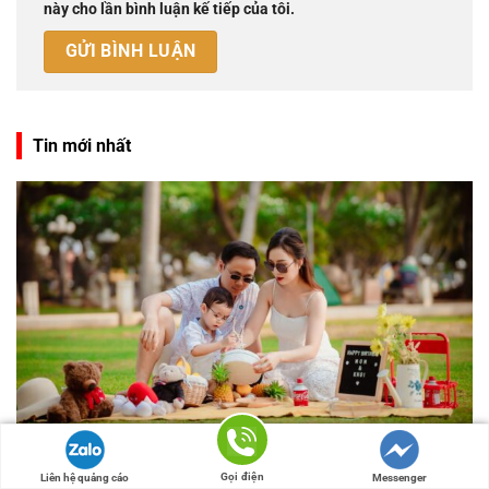
này cho lần bình luận kế tiếp của tôi.
Tin mới nhất
Rate this post
Top concept chụp ảnh gia đình mùa hè hot nhất
Gọi điện
Liên hệ quảng cáo
Messenger