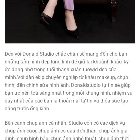
Đến với Donald Studio chắc chắn sẽ mang đến cho bạn
những tấm hình đẹp lung linh để giữ lại khoảnh khắc, ký
ức đang nhớ trong tuổi thanh xuân tuowid dẹp của
mình.Với dàn ekip chuyên nghiệp từ khâu makeup, chụp
hình, đến chỉnh sửa hình ảnh, Donaldstudio tự tin sẽ giúp
bạn trở nên toả sáng nhất trong mỗi khung hình, nhiệm vụ
duy nhất của các bạn là thoải mái tự tin và thỏa sức tạo
dáng trước ống kính.
Bên cạnh chụp ảnh cá nhân, Studio còn có các dịch vụ
chụp ảnh cưới, chụp ảnh cô dâu đơn thân, chụp ảnh gia
đình, chụp hình bầu, chụp ảnh nghệ thuật, chụp ảnh thời