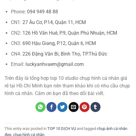
Phone
: 094 949 48 88
CN1:
27 Âu Cơ, P.14, Quận 11, HCM
CN2:
126 Hồ Văn Huê, P.9, Quận Phú Nhuận, HCM
CN3:
690 Hậu Giang, P.12, Quận 6, HCM
CN4:
226 Đặng Văn Bi, Bình Thọ, TP.Thủ Đức
Email
: luckyanhvaem@gmail.com
Trên đây là tổng hợp top 10 studio chụp hình cá nhân giá
rẻ tại Hồ Chí Minh bạn nên tham khảo khi có nhu cầu chụp
hình cá nhân. Cảm ơn bạn đã theo dõi bài viết.
This entry was posted in
TOP 10 DỊCH VỤ
and tagged
chụp ảnh cá nhân
đẹp
,
chụp hình cá nhân
.