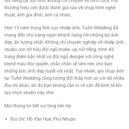
nổi tiếng tại Sài Gòn, không chỉ chuyên về hình cưới, mà
thương hiệu còn được đánh giá cao về chụp hình nghệ
thuật, ảnh gia đình, ảnh cá nhân…
Hơn 15 năm trong lĩnh vực nhiếp ảnh, TuArt Wedding đã
mang đến cho hàng ngàn khách hàng với những bộ ảnh
đẹp, ấn tượng nhất. Không chỉ chuyên nghiệp về nhiếp ảnh,
studio còn sở hữu đội ngũ make -up nổi tiếng, trình độ
trang điểm bậc nhất và đội ngũ desiger với công nghệ
blend màu độc quyền, chắc chắn sẽ làm nên cho bạn
những bức ảnh đẹp tuyệt vời nhất. Tuy nhiên, giá chụp ảnh
tại TuArt Wedding cũng tương đối thấp hơn so với rất nhiều
địa chỉ khác, do đó bạn không cần lo về vấn đề kinh tế khi
lựa chọn studio này nhé.
Mọi thông tin tiết vui lòng liên hệ:
Địa chỉ: Hồ Văn Huê, Phú Nhuận