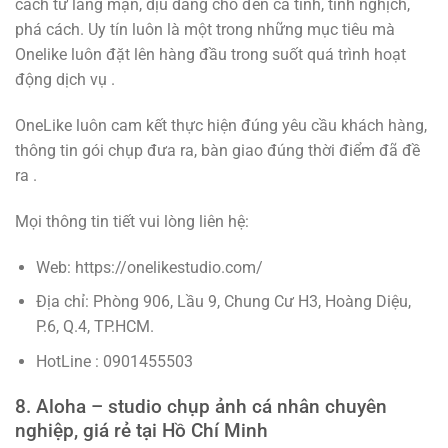
cách từ lãng mạn, dịu dàng cho đến cá tính, tinh nghịch,
phá cách. Uy tín luôn là một trong những mục tiêu mà
Onelike luôn đặt lên hàng đầu trong suốt quá trình hoạt
động dịch vụ .
OneLike luôn cam kết thực hiện đúng yêu cầu khách hàng,
thông tin gói chụp đưa ra, bàn giao đúng thời điểm đã đề
ra .
Mọi thông tin tiết vui lòng liên hệ:
Web: https://onelikestudio.com/
Địa chỉ: Phòng 906, Lầu 9, Chung Cư H3, Hoàng Diệu,
P.6, Q.4, TP.HCM.
HotLine : 0901455503
8. Aloha – studio chụp ảnh cá nhân chuyên
nghiệp, giá rẻ tại Hồ Chí Minh