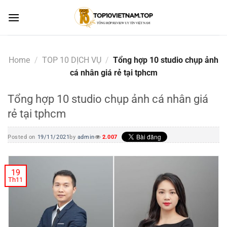
Skip
to
content
Home
/
TOP 10 DỊCH VỤ
/
Tổng hợp 10 studio chụp ảnh
cá nhân giá rẻ tại tphcm
Tổng hợp 10 studio chụp ảnh cá nhân giá
rẻ tại tphcm
Posted on
19/11/2021
by
admin
2.007
19
Th11