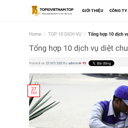
Skip
to
GIỚI THIỆU
CÔNG TY
content
Home
/
TOP 10 DỊCH VỤ
/
Tổng hợp 10 dịch vụ
Tổng hợp 10 dịch vụ diệt chu
Posted on
27/07/2021
by
admin
93
27
Th7