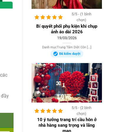
5/5 - (1 bình
chọn)
Bí quyết phối phụ kiện khi chụp
ảnh áo dài 2026
19/03/2026
Danh mụcTrung Tâm Diệt Côn [...]
Đã kiểm duyệt
 các
 đầy
5/5 - (2 bình
chọn)
10 ý tưởng trang trí cầu hôn ở
nhà hàng sang trọng và lãng
mạn