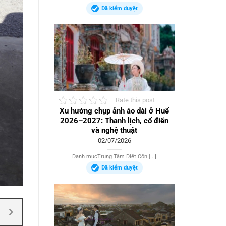
Đã kiểm duyệt
Rate this post
Xu hướng chụp ảnh áo dài ở Huế
2026–2027: Thanh lịch, cổ điển
và nghệ thuật
02/07/2026
Danh mụcTrung Tâm Diệt Côn [...]
Đã kiểm duyệt