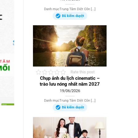
Danh mụcTrung Tâm Diệt Côn [...]
Đã kiểm duyệt
Rate this post
Chụp ảnh du lịch cinematic –
trào lưu nóng nhất năm 2027
19/06/2026
Danh mụcTrung Tâm Diệt Côn [...]
Đã kiểm duyệt