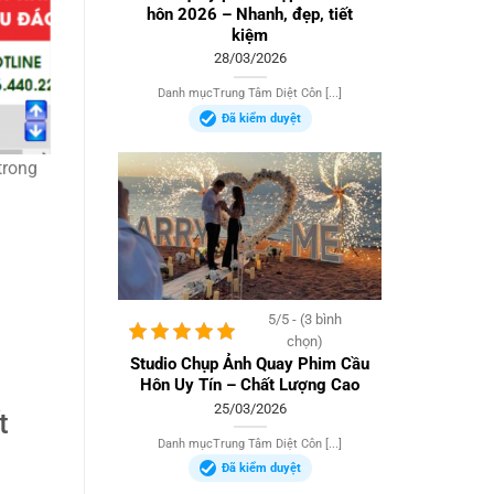
hôn 2026 – Nhanh, đẹp, tiết
kiệm
28/03/2026
Danh mụcTrung Tâm Diệt Côn [...]
Đã kiểm duyệt
trong
5/5 - (3 bình
chọn)
Studio Chụp Ảnh Quay Phim Cầu
Hôn Uy Tín – Chất Lượng Cao
25/03/2026
t
Danh mụcTrung Tâm Diệt Côn [...]
Đã kiểm duyệt