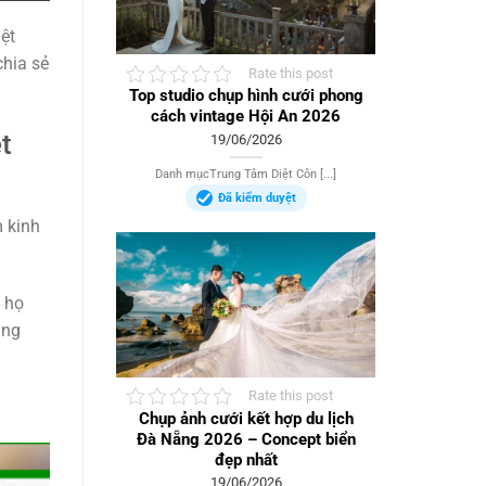
ệt
hia sẻ
Rate this post
Top studio chụp hình cưới phong
cách vintage Hội An 2026
t
19/06/2026
Danh mụcTrung Tâm Diệt Côn [...]
Đã kiểm duyệt
m kinh
p họ
ũng
Rate this post
Chụp ảnh cưới kết hợp du lịch
Đà Nẵng 2026 – Concept biển
đẹp nhất
19/06/2026