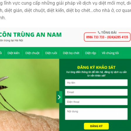
g lĩnh vực cung cấp những giải pháp về dịch vụ diệt mối mọt, di
 diệt gián, diệt chuột, diệt kiến, diệt bọ chét…cho nhà ở, cơ qua
nh.