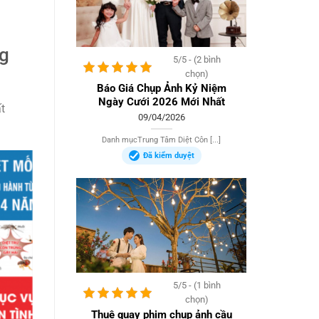
ng
5/5 - (2 bình
chọn)
Báo Giá Chụp Ảnh Kỷ Niệm
Ngày Cưới 2026 Mới Nhất
t
09/04/2026
Danh mụcTrung Tâm Diệt Côn [...]
Đã kiểm duyệt
5/5 - (1 bình
chọn)
Thuê quay phim chụp ảnh cầu