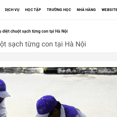
DỊCH VỤ
HỌC TẬP
TRƯỜNG HỌC
NHÀ HÀNG
WEBSIT
 diệt chuột sạch từng con tại Hà Nội
ột sạch từng con tại Hà Nội