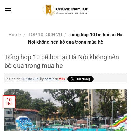
Skip
to
content
Home
/
TOP 10 DỊCH VỤ
/
Tổng hơp 10 bể bơi tại Hà
Nội không nên bỏ qua trong mùa hè
Tổng hơp 10 bể bơi tại Hà Nội không nên
bỏ qua trong mùa hè
Posted on
10/08/2021
by
admin
293
10
Th8