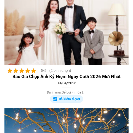
5/5 - (2 bình chọn)
Báo Giá Chụp Ảnh Kỷ Niệm Ngày Cưới 2026 Mới Nhất
09/04/2026
Danh mụcBể bơi 4 mùa [...]
Đã kiểm duyệt