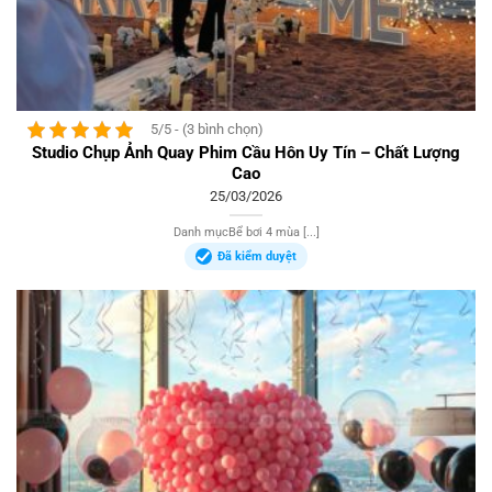
5/5 - (3 bình chọn)
Studio Chụp Ảnh Quay Phim Cầu Hôn Uy Tín – Chất Lượng
Cao
25/03/2026
Danh mụcBể bơi 4 mùa [...]
Đã kiểm duyệt