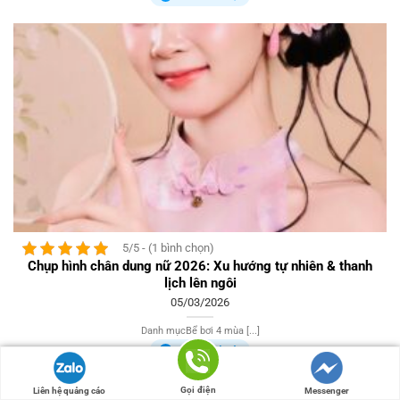
5/5 - (1 bình chọn)
Chụp hình chân dung nữ 2026: Xu hướng tự nhiên & thanh
lịch lên ngôi
05/03/2026
Danh mụcBể bơi 4 mùa [...]
Đã kiểm duyệt
Gọi điện
Liên hệ quảng cáo
Messenger