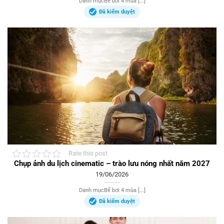
Danh mụcBể bơi 4 mùa [...]
Đã kiểm duyệt
Rate this post
Chụp ảnh du lịch cinematic – trào lưu nóng nhất năm 2027
19/06/2026
Danh mụcBể bơi 4 mùa [...]
Đã kiểm duyệt