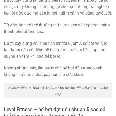
Được xây dựng tại tầng 5 Season Avenue Hà Đông, bể bơi
vô cực này không chỉ mang lại cho bạn những trải nghiệm
bơi lội độc đáo mà còn là nơi ngắm cảnh vô cùng tuyệt vời.
Từ đây, bạn có thể thưởng thức trọn vẹn vẻ đẹp toàn cảnh
thành phố từ trên cao.
Được xây dựng với diện tích lên tới 600m2, bể bơi vô cực
tại dự án còn có riêng bể bơi trong nhà cho bé, giúp phụ
huynh an tâm khi cho trẻ bơi lội.
Không những vậy, làn nước của bể bơi đều trong xanh,
không chứa hoá chất gây hại cho sức khoẻ.
Season Avenue hứa hẹn là địa chỉ bỏ túi cho nhiều bạn trẻ mùa hè
này
Level Fitness – bể bơi đạt tiêu chuẩn 5 sao có
thể đến vào cả mùa đông và mùa hè