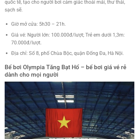
quốc tế, tạo cho người bơi cảm giác thoải mái, thư thái,
sạch sẽ.
Giờ mở cửa: 5h30 – 21h.
Giá vé: Người lớn: 100.000đ/lượt; Trẻ em dưới 1,3m:
70.000đ/lượt.
Địa chỉ: Số 8, phố Chùa Bộc, quận Đống Đa, Hà Nội.
Bể bơi Olympia Tăng Bạt Hổ – bể bơi giá vé rẻ
dành cho mọi người