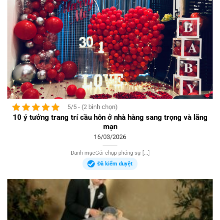
5/5 - (2 bình chọn)
10 ý tưởng trang trí cầu hôn ở nhà hàng sang trọng và lãng
mạn
16/03/2026
Danh mụcGói chụp phóng sự [...]
Đã kiểm duyệt