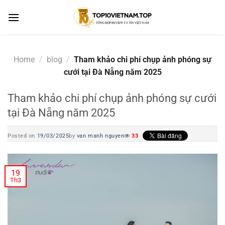
Skip
to
content
Home
/
blog
/
Tham khảo chi phí chụp ảnh phóng sự
cưới tại Đà Nẵng năm 2025
Tham khảo chi phí chụp ảnh phóng sự cưới
tại Đà Nẵng năm 2025
Posted on
19/03/2025
by
van manh nguyen
33
19
Th3