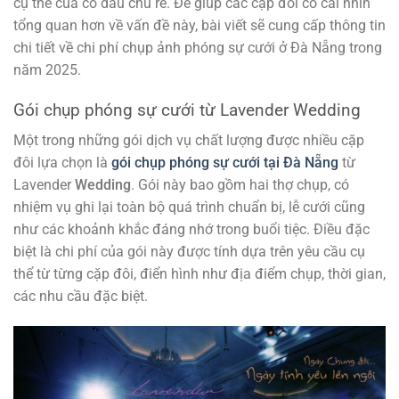
cụ thể của cô dâu chú rể. Để giúp các cặp đôi có cái nhìn
tổng quan hơn về vấn đề này, bài viết sẽ cung cấp thông tin
chi tiết về chi phí chụp ảnh phóng sự cưới ở Đà Nẵng trong
năm 2025.
Gói chụp phóng sự cưới từ Lavender Wedding
Một trong những gói dịch vụ chất lượng được nhiều cặp
đôi lựa chọn là
gói chụp phóng sự cưới tại Đà Nẵng
từ
Lavender
Wedding
. Gói này bao gồm hai thợ chụp, có
nhiệm vụ ghi lại toàn bộ quá trình chuẩn bị, lễ cưới cũng
như các khoảnh khắc đáng nhớ trong buổi tiệc. Điều đặc
biệt là chi phí của gói này được tính dựa trên yêu cầu cụ
thể từ từng cặp đôi, điển hình như địa điểm chụp, thời gian,
các nhu cầu đặc biệt.