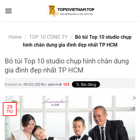
Skip
to
content
Home
/
TOP 10 CÔNG TY
/
Bỏ túi Top 10 studio chụp
hình chân dung gia đình đẹp nhất TP HCM
Bỏ túi Top 10 studio chụp hình chân dung
gia đình đẹp nhất TP HCM
Posted on
29/02/2024
by
admin
133
29
Th2