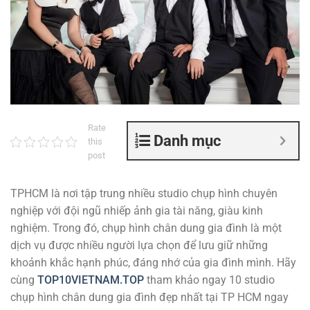
Rate
Danh mục
this
post
TPHCM là nơi tập trung nhiều studio chụp hình chuyên
nghiệp với đội ngũ nhiếp ảnh gia tài năng, giàu kinh
nghiệm. Trong đó, chụp hình chân dung gia đình là một
dịch vụ được nhiều người lựa chọn để lưu giữ những
khoảnh khắc hạnh phúc, đáng nhớ của gia đình mình. Hãy
cùng
TOP10VIETNAM.TOP
tham khảo ngay 10 studio
chụp hình chân dung gia đình đẹp nhất tại TP HCM ngay