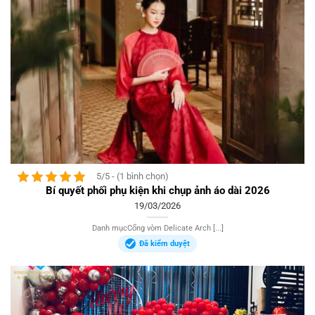
5/5 - (1 bình chọn)
Bí quyết phối phụ kiện khi chụp ảnh áo dài 2026
19/03/2026
Danh mụcCổng vòm Delicate Arch [...]
Đã kiểm duyệt