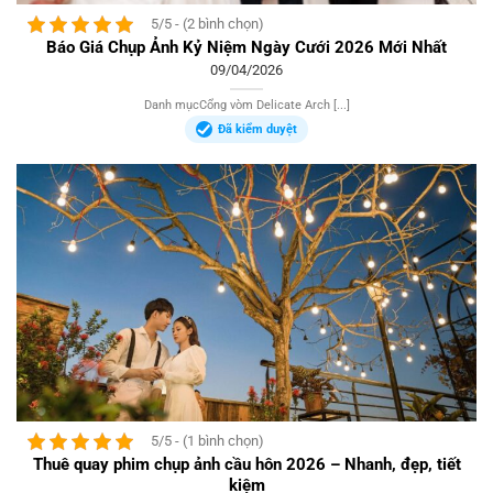
5/5 - (2 bình chọn)
Báo Giá Chụp Ảnh Kỷ Niệm Ngày Cưới 2026 Mới Nhất
09/04/2026
Danh mụcCổng vòm Delicate Arch [...]
Đã kiểm duyệt
5/5 - (1 bình chọn)
Thuê quay phim chụp ảnh cầu hôn 2026 – Nhanh, đẹp, tiết
kiệm