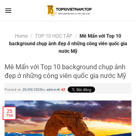
Skip
to
content
Home
/
TOP 10 HỌC TẬP
/
Mê Mẩn với Top 10
background chụp ảnh đẹp ở những công viên quốc gia
nước Mỹ
Mê Mẩn với Top 10 background chụp ảnh
đẹp ở những công viên quốc gia nước Mỹ
Posted on
25/09/2020
by
admin
63
25
Th9