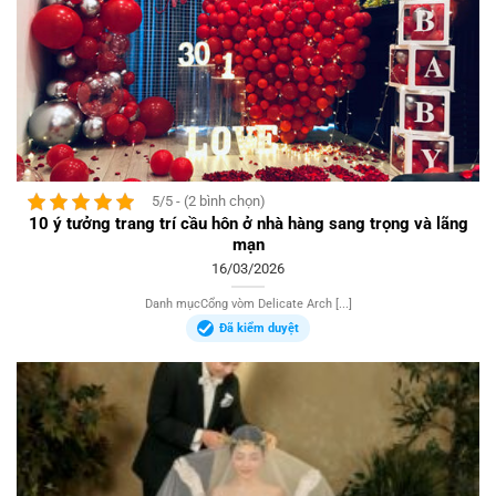
5/5 - (2 bình chọn)
10 ý tưởng trang trí cầu hôn ở nhà hàng sang trọng và lãng
mạn
16/03/2026
Danh mụcCổng vòm Delicate Arch [...]
Đã kiểm duyệt