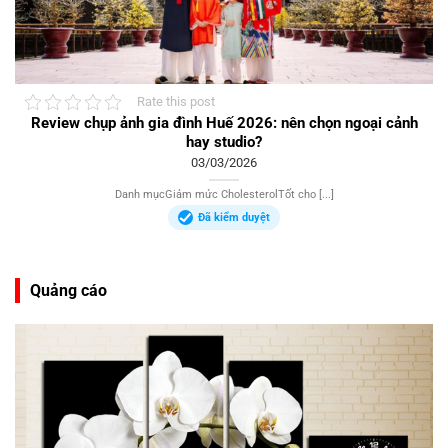
Rate this post
Review chụp ảnh gia đình Huế 2026: nên chọn ngoại cảnh
hay studio?
03/03/2026
Danh mụcGiảm mức CholesterolTốt cho [...]
Đã kiểm duyệt
Quảng cáo