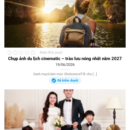
Rate this post
Chụp ảnh du lịch cinematic – trào lưu nóng nhất năm 2027
19/06/2026
Danh mụcGiảm mức CholesterolTốt cho [...]
Đã kiểm duyệt