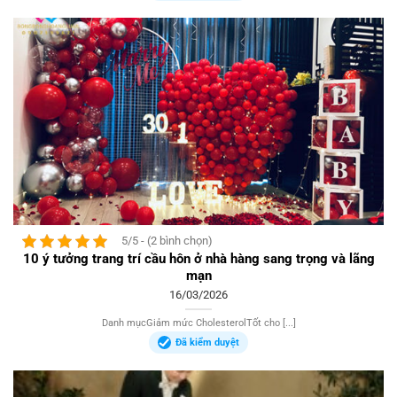
5/5 - (2 bình chọn)
10 ý tưởng trang trí cầu hôn ở nhà hàng sang trọng và lãng
mạn
16/03/2026
Danh mụcGiảm mức CholesterolTốt cho [...]
Đã kiểm duyệt