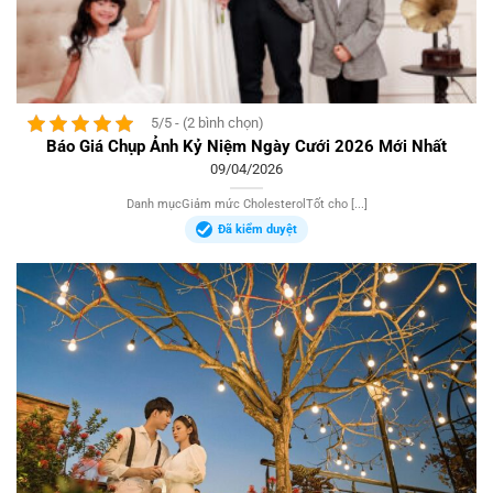
5/5 - (2 bình chọn)
Báo Giá Chụp Ảnh Kỷ Niệm Ngày Cưới 2026 Mới Nhất
09/04/2026
Danh mụcGiảm mức CholesterolTốt cho [...]
Đã kiểm duyệt