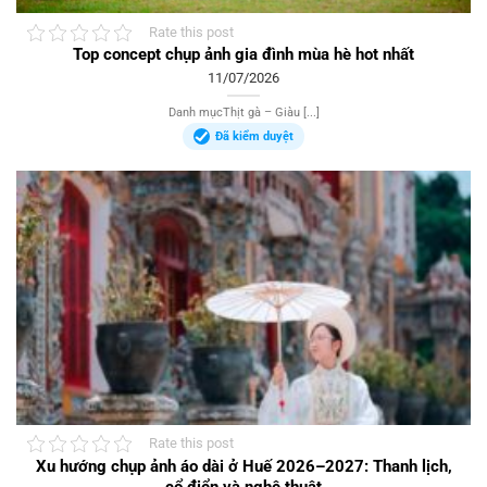
Rate this post
Top concept chụp ảnh gia đình mùa hè hot nhất
11/07/2026
Danh mụcThịt gà – Giàu [...]
Đã kiểm duyệt
Rate this post
Xu hướng chụp ảnh áo dài ở Huế 2026–2027: Thanh lịch,
cổ điển và nghệ thuật