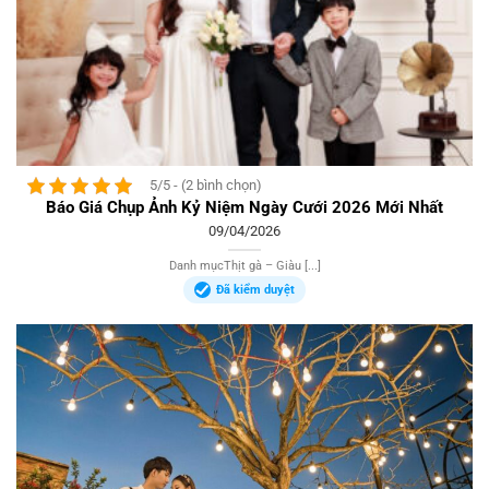
5/5 - (2 bình chọn)
Báo Giá Chụp Ảnh Kỷ Niệm Ngày Cưới 2026 Mới Nhất
09/04/2026
Danh mụcThịt gà – Giàu [...]
Đã kiểm duyệt