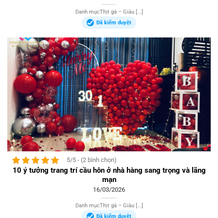
Danh mụcThịt gà – Giàu [...]
Đã kiểm duyệt
5/5 - (2 bình chọn)
10 ý tưởng trang trí cầu hôn ở nhà hàng sang trọng và lãng
mạn
16/03/2026
Danh mụcThịt gà – Giàu [...]
Đã kiểm duyệt