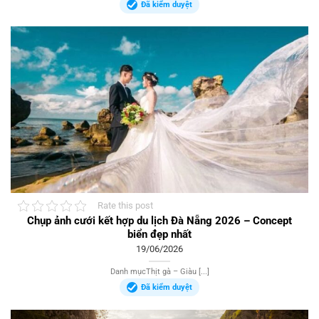
Đã kiểm duyệt
Rate this post
Chụp ảnh cưới kết hợp du lịch Đà Nẵng 2026 – Concept
biển đẹp nhất
19/06/2026
Danh mụcThịt gà – Giàu [...]
Đã kiểm duyệt