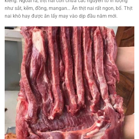
kiêng. Ngoài ra, thịt nai còn chứa các nguyên tố vi lượng
như sắt, kẽm, đồng, mangan… Ăn thịt nai rất ngon, bổ. Thịt
nai khô hay được ăn lấy may vào dịp đầu năm mới.