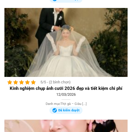
5/5 - (2 bình chọn)
Kinh nghiệm chụp ảnh cưới 2026 đẹp và tiết kiệm chi phí
12/03/2026
Danh mụcThịt gà – Giàu [...]
Đã kiểm duyệt