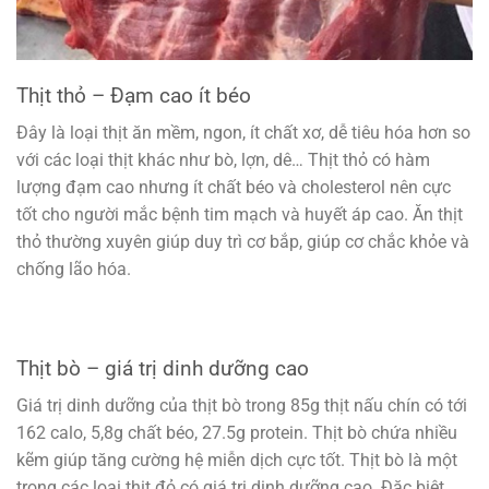
Thịt thỏ – Đạm cao ít béo
Đây là loại thịt ăn mềm, ngon, ít chất xơ, dễ tiêu hóa hơn so
với các loại thịt khác như bò, lợn, dê… Thịt thỏ có hàm
lượng đạm cao nhưng ít chất béo và cholesterol nên cực
tốt cho người mắc bệnh tim mạch và huyết áp cao. Ăn thịt
thỏ thường xuyên giúp duy trì cơ bắp, giúp cơ chắc khỏe và
chống lão hóa.
Thịt bò – giá trị dinh dưỡng cao
Giá trị dinh dưỡng của thịt bò trong 85g thịt nấu chín có tới
162 calo, 5,8g chất béo, 27.5g protein. Thịt bò chứa nhiều
kẽm giúp tăng cường hệ miễn dịch cực tốt. Thịt bò là một
trong các loại thịt đỏ có giá trị dinh dưỡng cao. Đặc biệt,