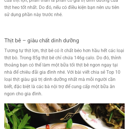
của thịt lợn, phần thăn là phần có giá trị dinh dưỡng của
thịt heo tốt nhất. Do đó, nếu có điều kiện bạn nên ưu tiên
sử dụng phần này trước nhé.
Thịt bê – giàu chất dinh dưỡng
Tương tự thịt lợn, thịt bê có ít chất béo hơn hầu hết các loại
thịt bò. Trong 85g thịt bê chỉ chứa 146g calo. Do đó, thỉnh
thoảng bạn có thể làm một bữa tối thịt bê ngon ngay tại
nhà để chiêu đãi gia đình nhé. Với bài viết chia sẻ Top 10
loại thịt giàu giá trị dinh dưỡng nhất mà mỗi người cần
biết, đặc biệt là các bà nội trợ để cung cấp một bữa ăn
ngon cho gia đình.