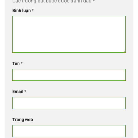
Các trường bắt buộc được đánh dấu
*
Bình luận
*
Tên
*
Email
*
Trang web