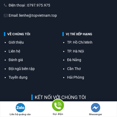
Điện thoại : 0797.975.975
Email: lienhe@topvietnam.top
VỀ CHÚNG TÔI
VỊ TRÍ XẾP HẠNG
Giới thiệu
TP. Hồ Chí Minh
Liên hệ
TP. Hà Nội
Đánh giá
Đà Nẵng
Đội ngũ biên tập
Cần Thơ
Tuyển dụng
Hải Phòng
KẾT NỐI VỚI CHÚNG TÔI
Gọi điện
Liên hệ quảng cáo
Messenger