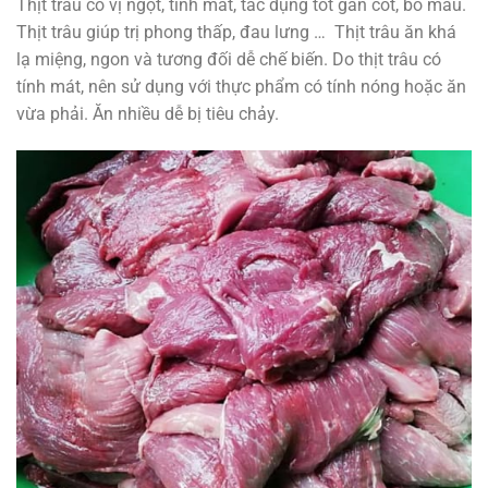
Thịt trâu có vị ngọt, tính mát, tác dụng tốt gân cốt, bổ máu.
Thịt trâu giúp trị phong thấp, đau lưng … Thịt trâu ăn khá
lạ miệng, ngon và tương đối dễ chế biến. Do thịt trâu có
tính mát, nên sử dụng với thực phẩm có tính nóng hoặc ăn
vừa phải. Ăn nhiều dễ bị tiêu chảy.