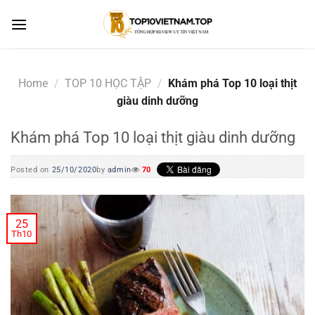
Skip
to
content
Home
/
TOP 10 HỌC TẬP
/
Khám phá Top 10 loại thịt
giàu dinh dưỡng
Khám phá Top 10 loại thịt giàu dinh dưỡng
Posted on
25/10/2020
by
admin
70
25
Th10