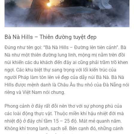
Bà Nà Hills – Thiên đường tuyệt đẹp
Đúng như tên gọi: “Bà Nà Hills – Đường lên tiên cảnh”. Bà
Nà như một thiên đường lung linh, mộng mị nằm trên đồi
núi khiến các du khách đến đây ai cũng phải trầm trồ khen
ngợi. Các khu biệt thự sang trọng với lối kiến trúc của
người Pháp làm tôn lên vẻ đẹp của dãy núi Bà Nà. Bà Nà
Hills được mệnh danh là Châu Âu thu nhỏ của Đà Nẵng nói
riêng và Việt Nam nói chung.
Phong cảnh ở đây rất đỗi nên thơ với sự phong phú của
các loài động thực vật. Thuộc miền khí hậu nhiệt đới mà
nhiệt độ ở đây chỉ tầm 15 – 25 độ. Mát mẻ quanh năm.
Không khí trong lanh, sạch sẽ. Bên cạnh đó, những cánh