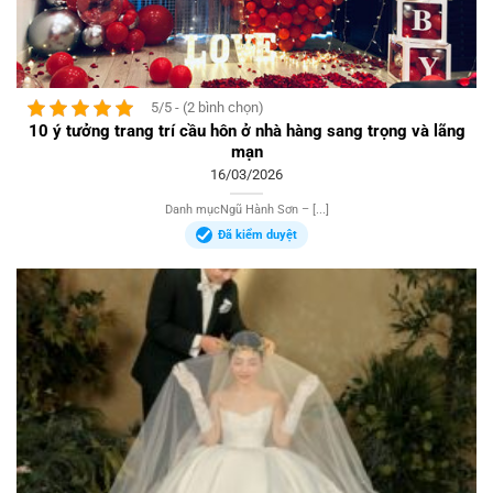
5/5 - (2 bình chọn)
10 ý tưởng trang trí cầu hôn ở nhà hàng sang trọng và lãng
mạn
16/03/2026
Danh mụcNgũ Hành Sơn – [...]
Đã kiểm duyệt