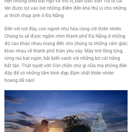
hẹn những điều bất ngờ và thú vị, bán đảo Sơn Trà là cái
tên được lọt vào list những điểm đến khá thú vị cho những
ai thích chụp ảnh ở Đà Nẵng.
Đến với nơi đây, con người như hòa cùng với thiên nhiên.
Chúng ta sẽ được ngắm nhìn thành phố Đà Nẵng ở những
độ cao khác nhau mang đến cho chúng ta những cảm giác
khác nhau về thành phố thân yêu này. Mây trời lồng lộng,
rừng núi bạt ngàn, bãi biển xanh với những bờ cát trắng
bất tận. Thật tuyệt vời! Còn chần chừ gì nữa mà không đến
đây để có những tấm hình đẹp đậm chất thiên nhiên
hoang dã nào!