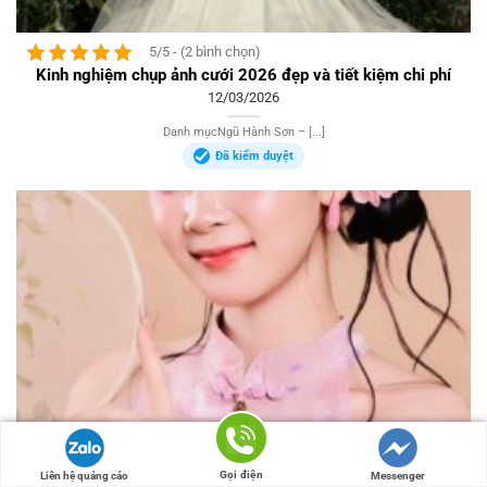
5/5 - (2 bình chọn)
Kinh nghiệm chụp ảnh cưới 2026 đẹp và tiết kiệm chi phí
12/03/2026
Danh mụcNgũ Hành Sơn – [...]
Đã kiểm duyệt
5/5 - (1 bình chọn)
Gọi điện
Liên hệ quảng cáo
Messenger
Chụp hình chân dung nữ 2026: Xu hướng tự nhiên & thanh