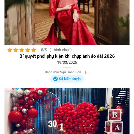
5/5 - (1 bình chọn)
Bí quyết phối phụ kiện khi chụp ảnh áo dài 2026
19/03/2026
Danh mụcNgũ Hành Sơn – [...]
Đã kiểm duyệt