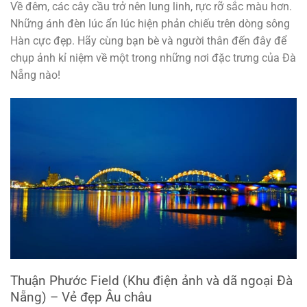
Về đêm, các cây cầu trở nên lung linh, rực rỡ sắc màu hơn.
Những ánh đèn lúc ẩn lúc hiện phản chiếu trên dòng sông
Hàn cực đẹp. Hãy cùng bạn bè và người thân đến đây để
chụp ảnh kỉ niệm về một trong những nơi đặc trưng của Đà
Nẵng nào!
Thuận Phước Field (Khu điện ảnh và dã ngoại Đà
Nẵng) – Vẻ đẹp Âu châu