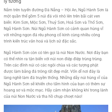
lý tưởng
Nằm trên tuyến đường Đà Nẵng – Hội An, Ngũ Hành Sơn là
một quần thể gồm 5 núi đá vôi nhô lên trên bãi cát ven
biển: Kim Sơn, Mộc Sơn, Thuỷ Sơn, Hoả Sơn và Thổ Sơn,
Ngũ Hành Sơn. Núi Ngũ Hành Sơn có cảnh quan hùng vĩ
với những ngọn đá rêu phong cổ kính cùng nhiều công
trình kiến trúc văn hoá và lịch sử đặc sắc.
Ngũ Hành Sơn còn có tên gọi là núi Non Nước. Nơi đây bạn
có thể nhìn ra tận biển với núi non điệp điệp trùng trùng.
Trên các đỉnh núi có các ngôi chùa và các tượng phật
được làm bằng đá trông rất đẹp mắt. Vốn dĩ nơi đây là
làng nghề làm đá truyền thống. Những dãy núi hùng vĩ của
Ngũ Hành Sơn sẽ khiến cho tấm hình của bạn có thêm sự
hoang sơ và mộc mạc. Hãy cảm nhận không khí trong lành
của núi Non Nước và tha hồ chụp choẹt nào!