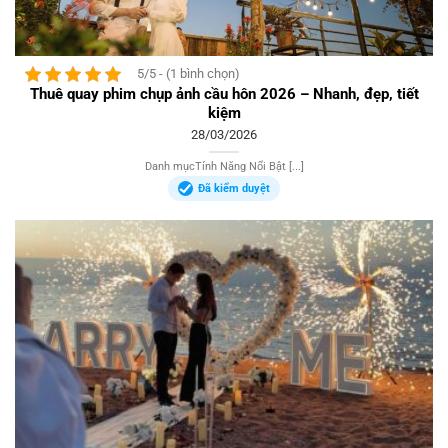
5/5 - (1 bình chọn)
Thuê quay phim chụp ảnh cầu hôn 2026 – Nhanh, đẹp, tiết
kiệm
28/03/2026
Danh mụcTính Năng Nổi Bật [...]
Đã kiểm duyệt