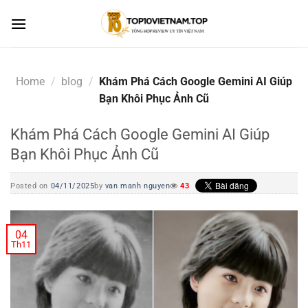
Skip
to
content
Home
/
blog
/
Khám Phá Cách Google Gemini AI Giúp
Bạn Khôi Phục Ảnh Cũ
Khám Phá Cách Google Gemini AI Giúp
Bạn Khôi Phục Ảnh Cũ
Posted on
04/11/2025
by
van manh nguyen
43
04
Th11