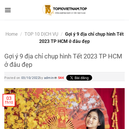
Skip
to
content
Home
/
TOP 10 DỊCH VỤ
/
Gợi ý 9 địa chỉ chụp hình Tết
2023 TP HCM ở đâu đẹp
Gợi ý 9 địa chỉ chụp hình Tết 2023 TP HCM
ở đâu đẹp
Posted on
03/10/2022
by
admin
544
03
Th10