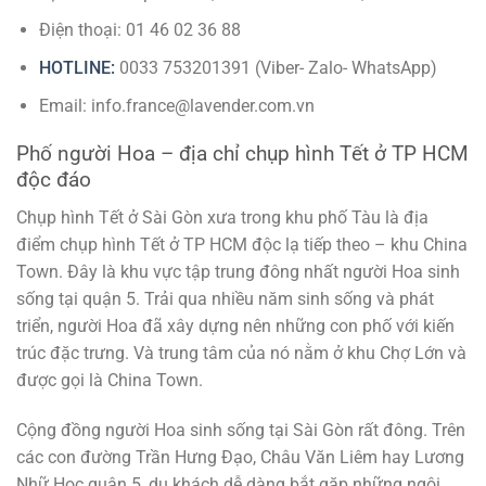
Điện thoại: 01 46 02 36 88
HOTLINE:
0033 753201391 (Viber- Zalo- WhatsApp)
Email: info.france@lavender.com.vn
Phố người Hoa – địa chỉ chụp hình Tết ở TP HCM
độc đáo
Chụp hình Tết ở Sài Gòn xưa trong khu phố Tàu là địa
điểm chụp hình Tết ở TP HCM độc lạ tiếp theo – khu China
Town. Đây là khu vực tập trung đông nhất người Hoa sinh
sống tại quận 5. Trải qua nhiều năm sinh sống và phát
triển, người Hoa đã xây dựng nên những con phố với kiến ​​
trúc đặc trưng. Và trung tâm của nó nằm ở khu Chợ Lớn và
được gọi là China Town.
Cộng đồng người Hoa sinh sống tại Sài Gòn rất đông. Trên
các con đường Trần Hưng Đạo, Châu Văn Liêm hay Lương
Nhữ Học quận 5, du khách dễ dàng bắt gặp những ngôi