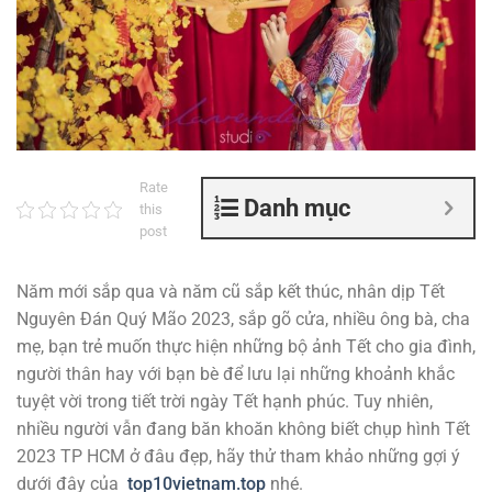
Rate
Danh mục
this
post
Năm mới sắp qua và năm cũ sắp kết thúc, nhân dịp Tết
Nguyên Đán Quý Mão 2023, sắp gõ cửa, nhiều ông bà, cha
mẹ, bạn trẻ muốn thực hiện những bộ ảnh Tết cho gia đình,
người thân hay với bạn bè để lưu lại những khoảnh khắc
tuyệt vời trong tiết trời ngày Tết hạnh phúc. Tuy nhiên,
nhiều người vẫn đang băn khoăn không biết chụp hình Tết
2023 TP HCM ở đâu đẹp, hãy thử tham khảo những gợi ý
dưới đây của
top10vietnam.top
nhé.