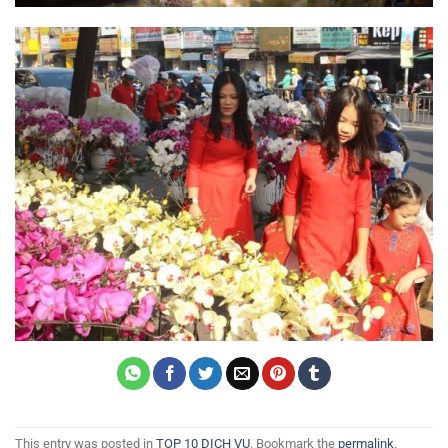
This entry was posted in
TOP 10 DỊCH VỤ
. Bookmark the
permalink
.