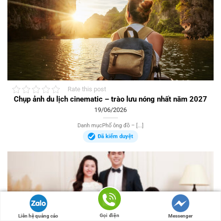
Rate this post
Chụp ảnh du lịch cinematic – trào lưu nóng nhất năm 2027
19/06/2026
Danh mụcPhố ông đồ – [...]
Đã kiểm duyệt
Gọi điện
Liên hệ quảng cáo
Messenger