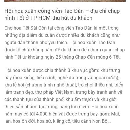
Hội hoa xuân công viên Tao Đàn – địa chỉ chụp
hình Tết ở TP HCM thu hút du khách
Chợ hoa Tết Sài Gòn tại công viên Tao Đàn là một trong
những địa điểm du xuân được nhiều du khách cũng như
người dân thành phố yêu thích. Hội hoa xuân Tao Đàn
được tổ chức hàng năm để du khách đến tham quan, chụp
hình Tết từ khoảng ngày 25 tháng Chạp đến mùng 6 Tết.
Hội hoa xuân được chia thành 3 khu vực gồm: khu trưng
bày (hoa kiểng, tiểu cảnh, nghê đá trong và ngoài nước);
khu lễ hội (chương trình nghệ thuật, trò chơi thiếu nhi, triển
lãm tranh đẹp, thư pháp Việt Nam, trưng bày tranh ảnh về
các thành tựu của thành phố, khu ẩm thực) và khu giới
thiệu sản phẩm đặc trưng, ​​hàng lưu niệm. Hội hoa xuân
năm nay có tới 4.000 hiện vật được trưng bày, gồm: Mai,
lan, hoa ôn đới, hoa sứ, kiểng cổ, tiểu cảnh Non Bộ,…