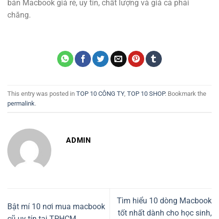
bán Macbook giá rẻ, uy tín, chất lượng và giá cả phải
chăng.
This entry was posted in
TOP 10 CÔNG TY
,
TOP 10 SHOP
. Bookmark the
permalink
.
ADMIN
Tìm hiểu 10 dòng Macbook
Bật mí 10 nơi mua macbook
tốt nhất dành cho học sinh,
cũ uy tín tại TPHCM