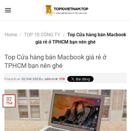
Skip
to
content
Home
/
TOP 10 CÔNG TY
/
Top Cửa hàng bán Macbook
giá rẻ ở TPHCM bạn nên ghé
Top Cửa hàng bán Macbook giá rẻ ở
TPHCM bạn nên ghé
Posted on
02/04/2023
by
admin
170
02
Th4