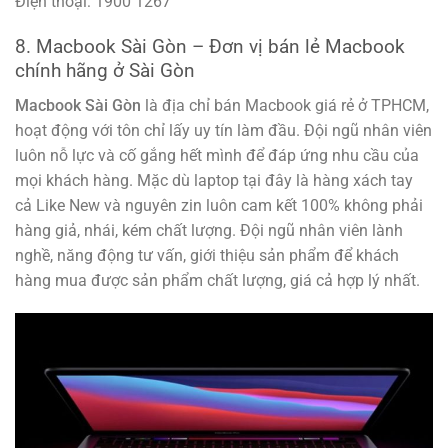
Điện thoại: 1900 1267
8. Macbook Sài Gòn – Đơn vị bán lẻ Macbook
chính hãng ở Sài Gòn
Macbook Sài Gòn
là địa chỉ bán Macbook giá rẻ ở TPHCM,
hoạt động với tôn chỉ lấy uy tín làm đầu. Đội ngũ nhân viên
luôn nỗ lực và cố gắng hết mình để đáp ứng nhu cầu của
mọi khách hàng. Mặc dù laptop tại đây là hàng xách tay
cả Like New và nguyên zin luôn cam kết 100% không phải
hàng giả, nhái, kém chất lượng. Đội ngũ nhân viên lành
nghề, năng động tư vấn, giới thiệu sản phẩm để khách
hàng mua được sản phẩm chất lượng, giá cả hợp lý nhất.