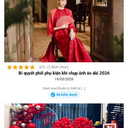
5/5 - (1 bình chọn)
Bí quyết phối phụ kiện khi chụp ảnh áo dài 2026
19/03/2026
Danh mụcChuẩn bị thiết bị [...]
Đã kiểm duyệt