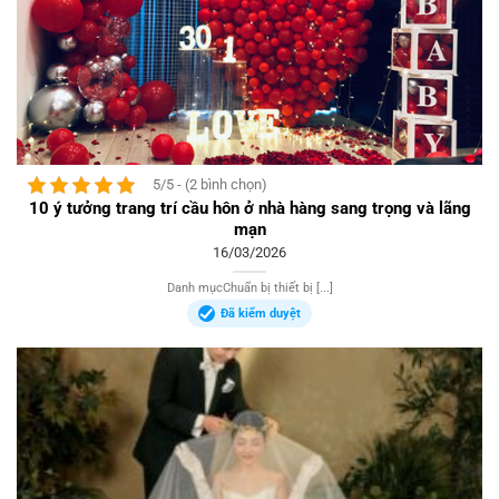
5/5 - (2 bình chọn)
10 ý tưởng trang trí cầu hôn ở nhà hàng sang trọng và lãng
mạn
16/03/2026
Danh mụcChuẩn bị thiết bị [...]
Đã kiểm duyệt