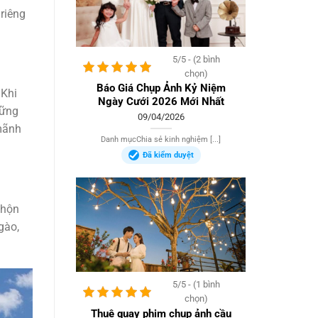
riêng
5/5 - (2 bình
chọn)
Báo Giá Chụp Ảnh Kỷ Niệm
 Khi
Ngày Cưới 2026 Mới Nhất
hững
09/04/2026
 mãnh
Danh mụcChia sẻ kinh nghiệm [...]
Đã kiểm duyệt
nhộn
gào,
5/5 - (1 bình
chọn)
Thuê quay phim chụp ảnh cầu