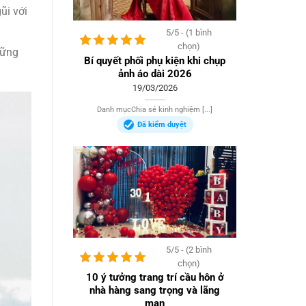
ũi với
5/5 - (1 bình
chọn)
hững
Bí quyết phối phụ kiện khi chụp
ảnh áo dài 2026
19/03/2026
Danh mụcChia sẻ kinh nghiệm [...]
Đã kiểm duyệt
5/5 - (2 bình
chọn)
10 ý tưởng trang trí cầu hôn ở
nhà hàng sang trọng và lãng
mạn