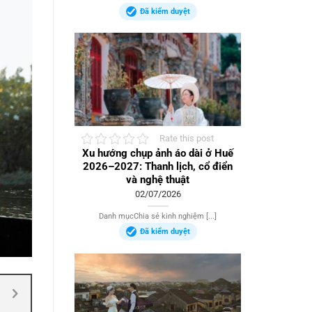
Đã kiểm duyệt
Rate this post
Xu hướng chụp ảnh áo dài ở Huế
2026–2027: Thanh lịch, cổ điển
và nghệ thuật
02/07/2026
Danh mụcChia sẻ kinh nghiệm [...]
Đã kiểm duyệt