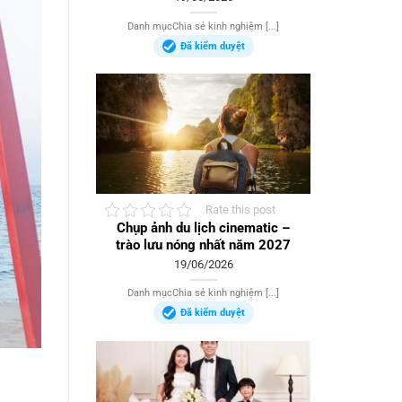
Danh mụcChia sẻ kinh nghiệm [...]
Đã kiểm duyệt
Rate this post
Chụp ảnh du lịch cinematic –
trào lưu nóng nhất năm 2027
19/06/2026
Danh mụcChia sẻ kinh nghiệm [...]
Đã kiểm duyệt