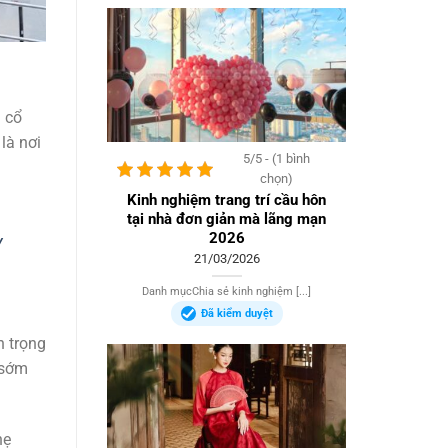
 cổ
là nơi
5/5 - (1 bình
chọn)
Kinh nghiệm trang trí cầu hôn
tại nhà đơn giản mà lãng mạn
2026
/
21/03/2026
Danh mụcChia sẻ kinh nghiệm [...]
Đã kiểm duyệt
n trọng
 sớm
hẹ