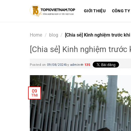
Skip
to
GIỚI THIỆU
CÔNG TY
content
Home
/
blog
/
[Chia sẻ] Kinh nghiệm trước kh
[Chia sẻ] Kinh nghiệm trước
Posted on
09/08/2024
by
admin
135
09
Th8