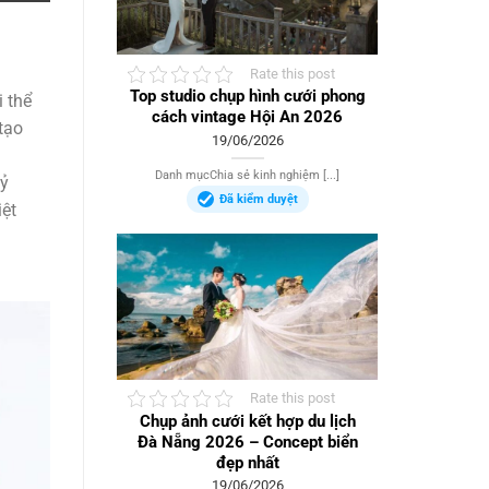
Rate this post
Top studio chụp hình cưới phong
 thể
cách vintage Hội An 2026
tạo
19/06/2026
Danh mụcChia sẻ kinh nghiệm [...]
kỷ
Đã kiểm duyệt
iệt
Rate this post
Chụp ảnh cưới kết hợp du lịch
Đà Nẵng 2026 – Concept biển
đẹp nhất
19/06/2026