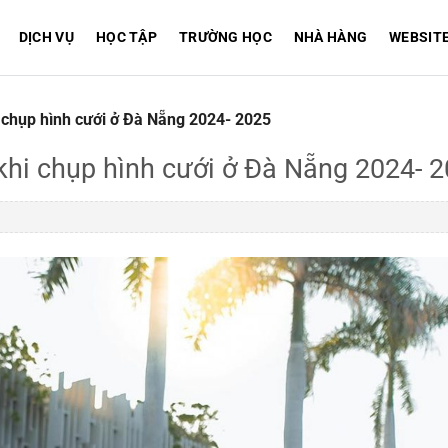
DỊCH VỤ
HỌC TẬP
TRƯỜNG HỌC
NHÀ HÀNG
WEBSIT
i chụp hình cưới ở Đà Nẵng 2024- 2025
 khi chụp hình cưới ở Đà Nẵng 2024- 