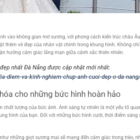
ình vào không gian mờ sương, với phong cách kiến trúc châu Âu
ật thêm vẻ đẹp của nhân vật chính trong khung hình. Không chỉ 
i tận hưởng cảm giác lãng mạn giữa cảnh sắc thiên nhiên.
đẹp nhất Đà Nẵng được cập nhật mới nhất:
dia-diem-va-kinh-nghiem-chup-anh-cuoi-dep-o-da-nang
 khóa cho những bức hình hoàn hảo
n chất lượng của bức ảnh. Ánh sáng tự nhiên là một yếu tố qua
ung hình của bạn. Đối với những bức hình cưới, thời điểm sáng
như những giọt sương mai sẽ mang đến cảm giác trong trẻo, n