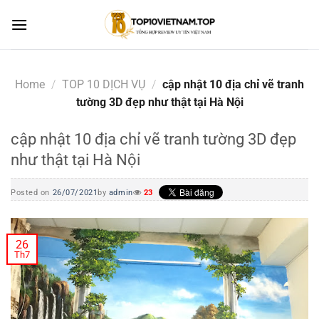
Skip
to
content
Home
/
TOP 10 DỊCH VỤ
/
cập nhật 10 địa chỉ vẽ tranh
tường 3D đẹp như thật tại Hà Nội
cập nhật 10 địa chỉ vẽ tranh tường 3D đẹp
như thật tại Hà Nội
Posted on
26/07/2021
by
admin
23
26
Th7