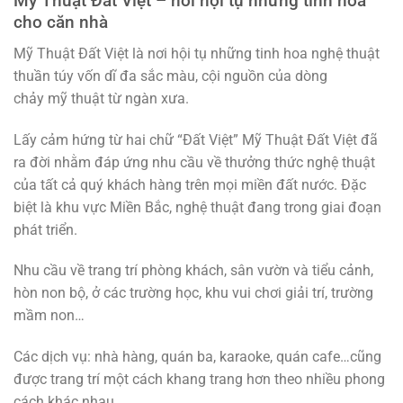
Mỹ Thuật Đất Việt – nơi hội tụ những tinh hoa
cho căn nhà
Mỹ Thuật Đất Việt là nơi hội tụ những tinh hoa nghệ thuật
thuần túy vốn dĩ đa sắc màu, cội nguồn của dòng
chảy mỹ thuật từ ngàn xưa.
Lấy cảm hứng từ hai chữ “Đất Việt” Mỹ Thuật Đất Việt đã
ra đời nhằm đáp ứng nhu cầu về thưởng thức nghệ thuật
của tất cả quý khách hàng trên mọi miền đất nước. Đặc
biệt là khu vực Miền Bắc, nghệ thuật đang trong giai đoạn
phát triển.
Nhu cầu về trang trí phòng khách, sân vườn và tiểu cảnh,
hòn non bộ, ở các trường học, khu vui chơi giải trí, trường
mầm non…
Các dịch vụ: nhà hàng, quán ba, karaoke, quán cafe…cũng
được trang trí một cách khang trang hơn theo nhiều phong
cách khác nhau.