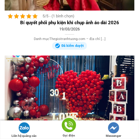
5/5 - (1 bình chọn)
Bí quyết phối phụ kiện khi chụp ảnh áo dài 2026
19/03/2026
Danh mụcThegioitranhtuong.com – địa chỉ [...]
Đã kiểm duyệt
5/5 - (2 bình chọn)
Gọi điện
Liên hệ quảng cáo
Messenger