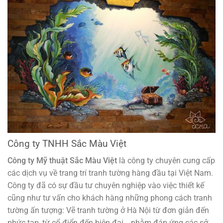
Công ty TNHH Sắc Màu Việt
Công ty Mỹ thuật Sắc Màu Việt
là công ty chuyên cung cấp
các dịch vụ về trang trí tranh tường hàng đầu tại Việt Nam.
Công ty đã có sự đầu tư chuyên nghiệp vào việc thiết kế
cũng như tư vấn cho khách hàng những phong cách tranh
tường ấn tượng: Vẽ tranh tường ở Hà Nội từ đơn giản đến
phức tạp ,từ cổ điển đến hiện đại… nhằm đáp ứng các sở