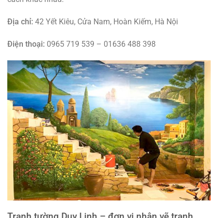
Địa chỉ:
42 Yết Kiêu, Cửa Nam, Hoàn Kiếm, Hà Nội
Điện thoại:
0965 719 539 – 01636 488 398
Tranh tường Duy Linh – đơn vị nhận vẽ tranh