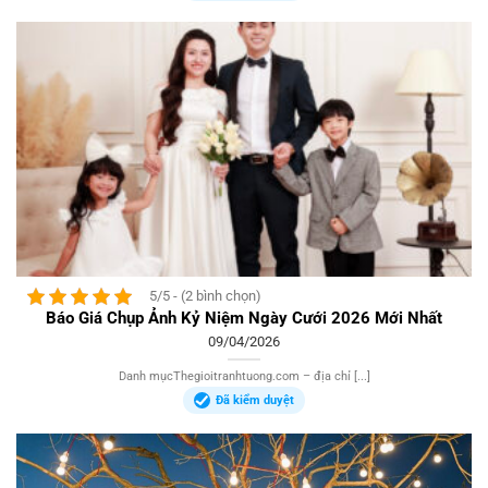
5/5 - (2 bình chọn)
Báo Giá Chụp Ảnh Kỷ Niệm Ngày Cưới 2026 Mới Nhất
09/04/2026
Danh mụcThegioitranhtuong.com – địa chỉ [...]
Đã kiểm duyệt