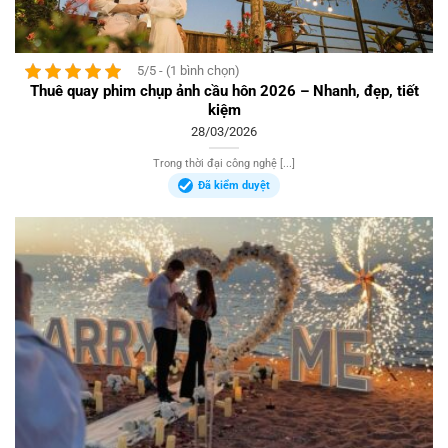
5/5 - (1 bình chọn)
Thuê quay phim chụp ảnh cầu hôn 2026 – Nhanh, đẹp, tiết
kiệm
28/03/2026
Trong thời đại công nghệ [...]
Đã kiểm duyệt