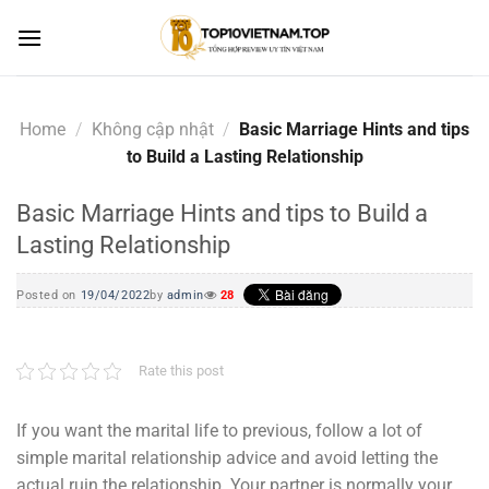
Skip
to
content
Home
/
Không cập nhật
/
Basic Marriage Hints and tips
to Build a Lasting Relationship
Basic Marriage Hints and tips to Build a
Lasting Relationship
Posted on
19/04/2022
by
admin
28
Rate this post
If you want the marital life to previous, follow a lot of
simple marital relationship advice and avoid letting the
actual ruin the relationship. Your partner is normally your