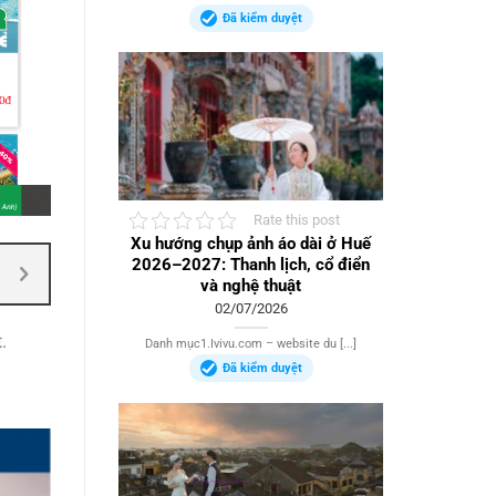
Đã kiểm duyệt
Rate this post
Xu hướng chụp ảnh áo dài ở Huế
2026–2027: Thanh lịch, cổ điển
và nghệ thuật
02/07/2026
.
Danh mục1.Ivivu.com – website du [...]
Đã kiểm duyệt