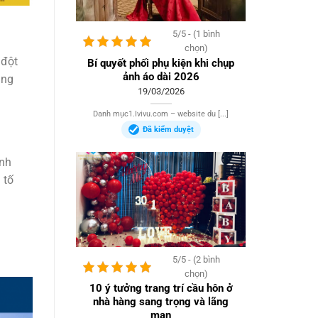
5/5 - (1 bình
chọn)
 đột
Bí quyết phối phụ kiện khi chụp
ảnh áo dài 2026
ũng
19/03/2026
Danh mục1.Ivivu.com – website du [...]
Đã kiểm duyệt
ịnh
 tố
5/5 - (2 bình
chọn)
10 ý tưởng trang trí cầu hôn ở
nhà hàng sang trọng và lãng
mạn