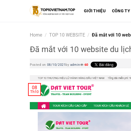
Skip
to
GIỚI THIỆU
CÔNG TY
content
Home
/
TOP 10 WEBSITE
/
Đã mắt với 10 webs
Đã mắt với 10 website du lị
Posted on
08/10/2021
by
admin
60
08
Th10