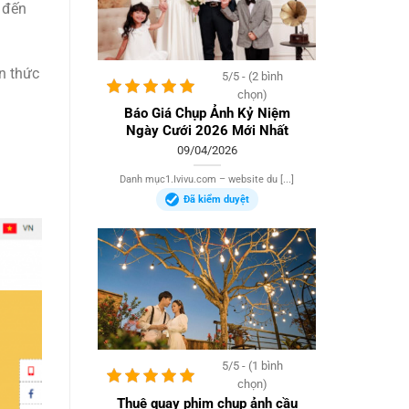
 đến
n thức
5/5 - (2 bình
chọn)
Báo Giá Chụp Ảnh Kỷ Niệm
Ngày Cưới 2026 Mới Nhất
09/04/2026
Danh mục1.Ivivu.com – website du [...]
Đã kiểm duyệt
5/5 - (1 bình
chọn)
Thuê quay phim chụp ảnh cầu