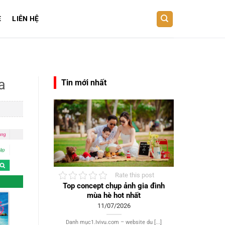
E
LIÊN HỆ
a
Tin mới nhất
Rate this post
Top concept chụp ảnh gia đình
mùa hè hot nhất
11/07/2026
Danh mục1.Ivivu.com – website du [...]