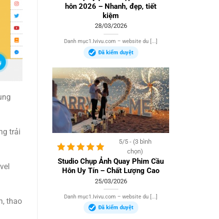
hôn 2026 – Nhanh, đẹp, tiết
kiệm
28/03/2026
Danh mục1.Ivivu.com – website du [...]
Đã kiểm duyệt
ung
g trải
5/5 - (3 bình
chọn)
Studio Chụp Ảnh Quay Phim Cầu
vel
Hôn Uy Tín – Chất Lượng Cao
25/03/2026
Danh mục1.Ivivu.com – website du [...]
n, thao
Đã kiểm duyệt