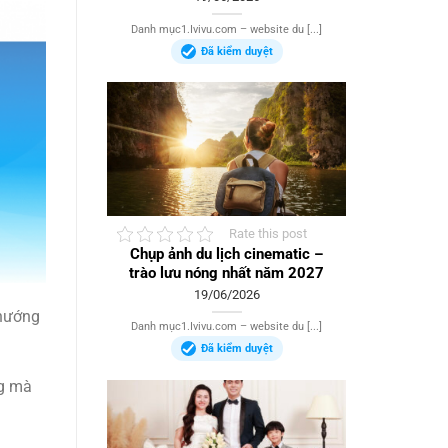
Danh mục1.Ivivu.com – website du [...]
Đã kiểm duyệt
Rate this post
Chụp ảnh du lịch cinematic –
trào lưu nóng nhất năm 2027
19/06/2026
 hướng
Danh mục1.Ivivu.com – website du [...]
Đã kiểm duyệt
ng mà