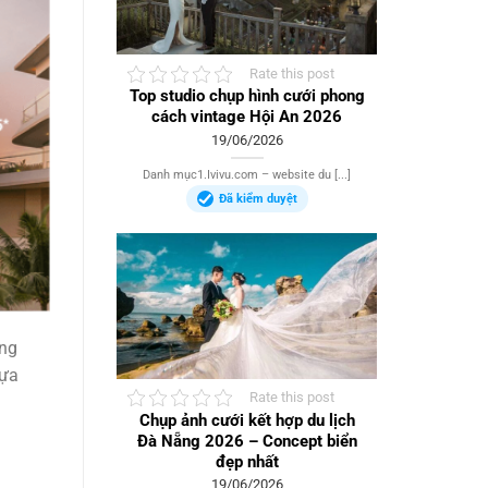
Rate this post
Top studio chụp hình cưới phong
cách vintage Hội An 2026
19/06/2026
Danh mục1.Ivivu.com – website du [...]
Đã kiểm duyệt
ong
lựa
Rate this post
Chụp ảnh cưới kết hợp du lịch
Đà Nẵng 2026 – Concept biển
đẹp nhất
19/06/2026