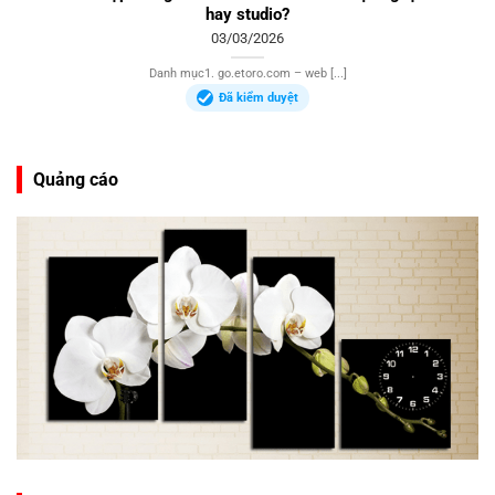
hay studio?
03/03/2026
Danh mục1. go.etoro.com – web [...]
Đã kiểm duyệt
Quảng cáo