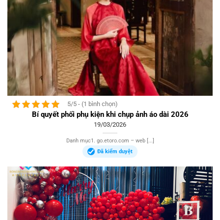
5/5 - (1 bình chọn)
Bí quyết phối phụ kiện khi chụp ảnh áo dài 2026
19/03/2026
Danh mục1. go.etoro.com – web [...]
Đã kiểm duyệt