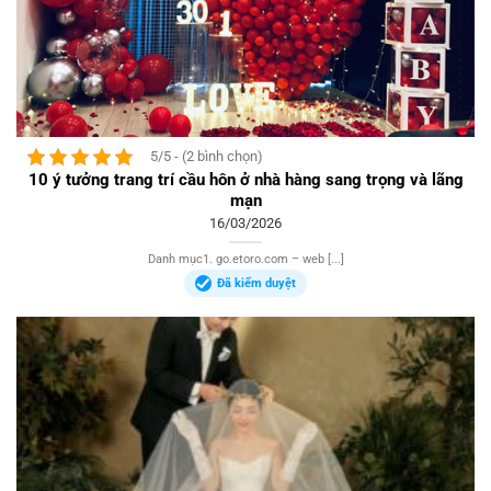
5/5 - (2 bình chọn)
10 ý tưởng trang trí cầu hôn ở nhà hàng sang trọng và lãng
mạn
16/03/2026
Danh mục1. go.etoro.com – web [...]
Đã kiểm duyệt