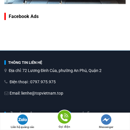
Facebook Ads
THÔNG TIN LIÊN HỆ
Địa chỉ: 72 Lương Đình Của, phường An Phú, Quận 2
Điện thoại : 0797.975.975
Email: lienhe@topvietnam.top
VỀ CHÚNG TÔI
VỊ TRÍ XẾP HẠNG
Giới thiệu
TP. Hồ Chí Minh
Gọi điện
Liên hệ quảng cáo
Messenger