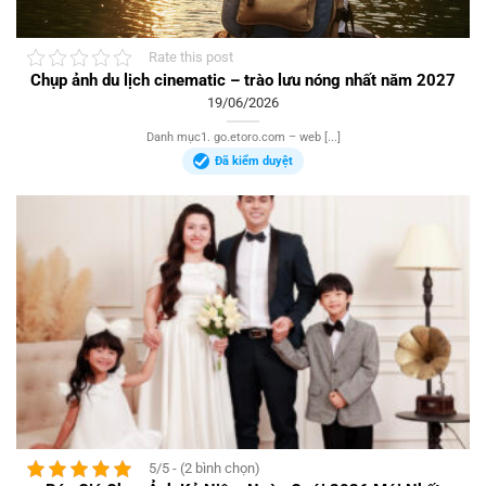
Rate this post
Chụp ảnh du lịch cinematic – trào lưu nóng nhất năm 2027
19/06/2026
Danh mục1. go.etoro.com – web [...]
Đã kiểm duyệt
5/5 - (2 bình chọn)