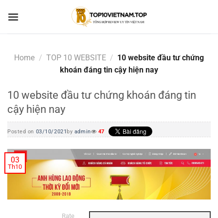
Skip
to
content
Home
/
TOP 10 WEBSITE
/
10 website đầu tư chứng
khoán đáng tin cậy hiện nay
10 website đầu tư chứng khoán đáng tin
cậy hiện nay
Posted on
03/10/2021
by
admin
47
03
Th10
Rate