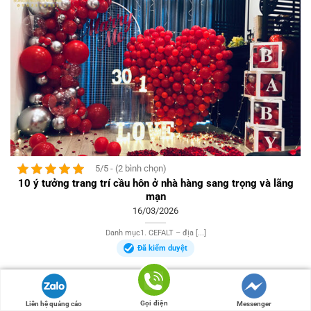
5/5 - (2 bình chọn)
10 ý tưởng trang trí cầu hôn ở nhà hàng sang trọng và lãng
mạn
16/03/2026
Danh mục1. CEFALT – địa [...]
Đã kiểm duyệt
Gọi điện
Liên hệ quảng cáo
Messenger