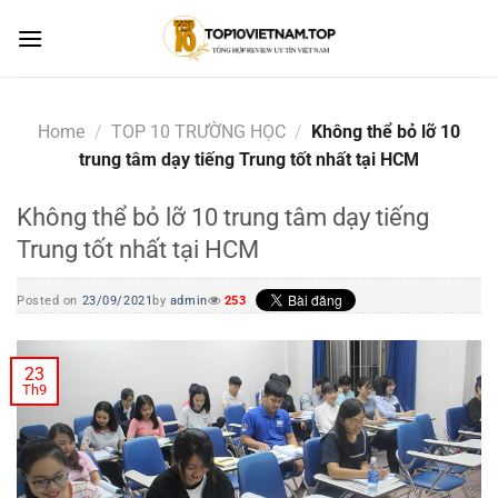
Skip
to
content
Home
/
TOP 10 TRƯỜNG HỌC
/
Không thể bỏ lỡ 10
trung tâm dạy tiếng Trung tốt nhất tại HCM
Không thể bỏ lỡ 10 trung tâm dạy tiếng
Trung tốt nhất tại HCM
Posted on
23/09/2021
by
admin
253
23
Th9