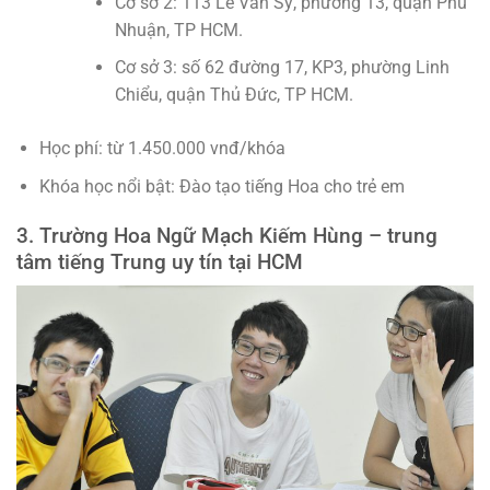
Cơ sở 2: 113 Lê Văn Sỹ, phường 13, quận Phú
Nhuận, TP HCM.
Cơ sở 3: số 62 đường 17, KP3, phường Linh
Chiểu, quận Thủ Đức, TP HCM.
Học phí: từ 1.450.000 vnđ/khóa
Khóa học nổi bật: Đào tạo tiếng Hoa cho trẻ em
3. Trường Hoa Ngữ Mạch Kiếm Hùng – trung
tâm tiếng Trung uy tín tại HCM